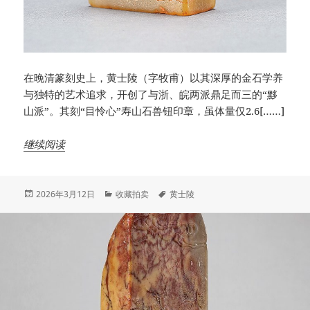
在晚清篆刻史上，黄士陵（字牧甫）以其深厚的金石学养
与独特的艺术追求，开创了与浙、皖两派鼎足而三的“黟
山派”。其刻“目怜心”寿山石兽钮印章，虽体量仅2.6[……]
继续阅读
发
分
标
2026年3月12日
收藏拍卖
黄士陵
布
类
签
于