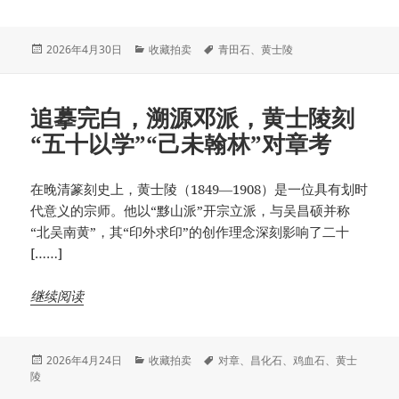
发
分
标
2026年4月30日
收藏拍卖
青田石
、
黄士陵
布
类
签
于
追摹完白，溯源邓派，黄士陵刻
“五十以学”“己未翰林”对章考
在晚清篆刻史上，黄士陵（1849—1908）是一位具有划时
代意义的宗师。他以“黟山派”开宗立派，与吴昌硕并称
“北吴南黄”，其“印外求印”的创作理念深刻影响了二十
[……]
继续阅读
发
分
标
2026年4月24日
收藏拍卖
对章
、
昌化石
、
鸡血石
、
黄士
布
类
签
陵
于