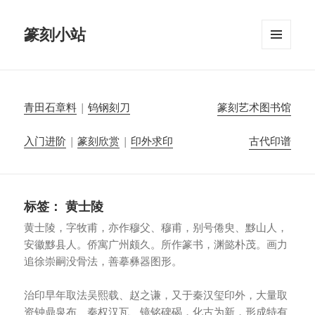
篆刻小站
菜单和
挂件
青田石章料
|
钨钢刻刀
篆刻艺术图书馆
入门进阶
|
篆刻欣赏
|
印外求印
古代印谱
标签：
黄士陵
黄士陵，字牧甫，亦作穆父、穆甫，别号倦臾、黟山人，
安徽黟县人。侨寓广州颇久。所作篆书，渊懿朴茂。画力
追徐崇嗣没骨法，善摹彝器图形。
治印早年取法吴熙载、赵之谦，又于秦汉玺印外，大量取
资钟鼎泉布、秦权汉瓦、镜铭碑碣，化古为新，形成特有