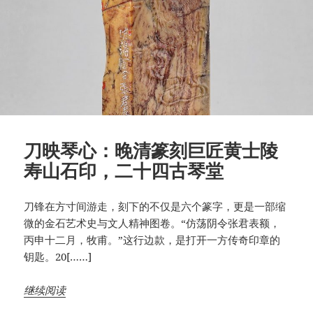
刀映琴心：晚清篆刻巨匠黄士陵
寿山石印，二十四古琴堂
刀锋在方寸间游走，刻下的不仅是六个篆字，更是一部缩
微的金石艺术史与文人精神图卷。“仿荡阴令张君表额，
丙申十二月，牧甫。”这行边款，是打开一方传奇印章的
钥匙。20[……]
继续阅读