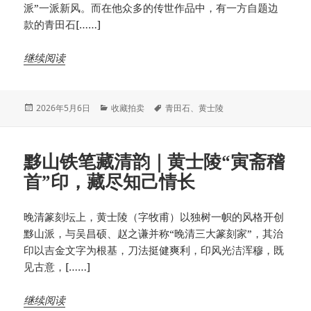
派”一派新风。而在他众多的传世作品中，有一方自题边
款的青田石[……]
继续阅读
发
分
标
2026年5月6日
收藏拍卖
青田石
、
黄士陵
布
类
签
于
黟山铁笔藏清韵｜黄士陵“寅斋稽
首”印，藏尽知己情长
晚清篆刻坛上，黄士陵（字牧甫）以独树一帜的风格开创
黟山派，与吴昌硕、赵之谦并称“晚清三大篆刻家”，其治
印以吉金文字为根基，刀法挺健爽利，印风光洁浑穆，既
见古意，[……]
继续阅读