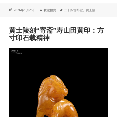
发
分
标
2026年1月26日
收藏拍卖
二十四古琴堂
、
黄士陵
布
类
签
于
黄士陵刻“寄斋”寿山田黄印：方
寸印石载精神