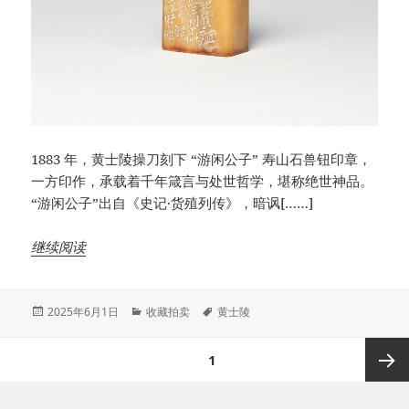
1883 年，黄士陵操刀刻下 “游闲公子” 寿山石兽钮印章，
一方印作，承载着千年箴言与处世哲学，堪称绝世神品。​
“游闲公子”出自《史记·货殖列传》，暗讽[……]
继续阅读
发
分
标
2025年6月1日
收藏拍卖
黄士陵
布
类
签
于
文
页
1
章
分
下一页