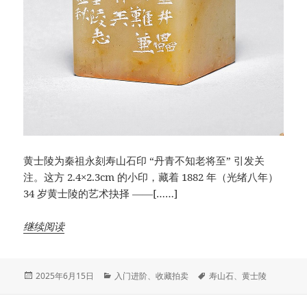
黄士陵为秦祖永刻寿山石印 “丹青不知老将至” 引发关
注。这方 2.4×2.3cm 的小印，藏着 1882 年（光绪八年）
34 岁黄士陵的艺术抉择 ——[……]
继续阅读
发
分
标
2025年6月15日
入门进阶
、
收藏拍卖
寿山石
、
黄士陵
布
类
签
于