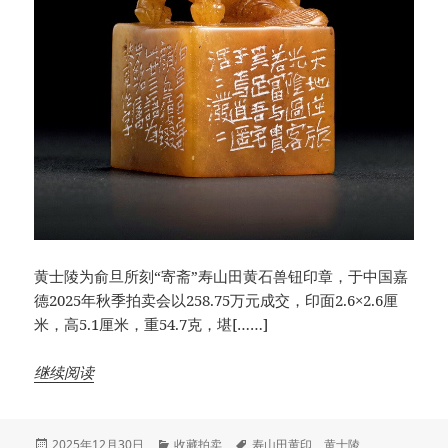
黄士陵为俞旦所刻“寄斋”寿山田黄石兽钮印章，于中国嘉
德2025年秋季拍卖会以258.75万元成交，印面2.6×2.6厘
米，高5.1厘米，重54.7克，堪[……]
继续阅读
发
分
标
2025年12月30日
收藏拍卖
寿山田黄印
、
黄士陵