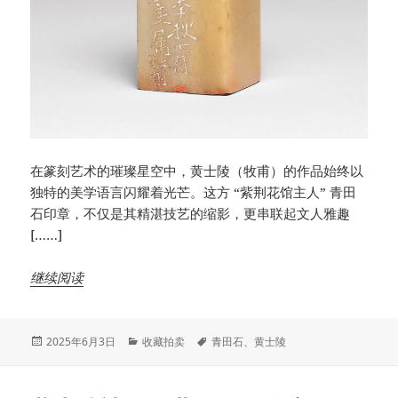
在篆刻艺术的璀璨星空中，黄士陵（牧甫）的作品始终以
独特的美学语言闪耀着光芒。这方 “紫荆花馆主人” 青田
石印章，不仅是其精湛技艺的缩影，更串联起文人雅趣
[……]
继续阅读
发
分
标
2025年6月3日
收藏拍卖
青田石
、
黄士陵
布
类
签
于