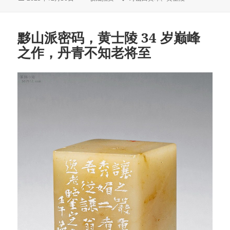
布
类
签
于
黟山派密码，黄士陵 34 岁巅峰
之作，丹青不知老将至