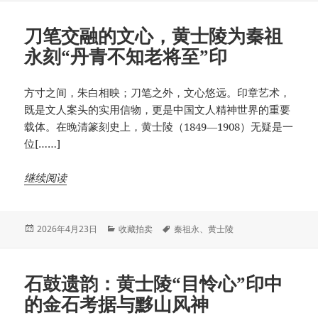
刀笔交融的文心，黄士陵为秦祖
永刻“丹青不知老将至”印
方寸之间，朱白相映；刀笔之外，文心悠远。印章艺术，
既是文人案头的实用信物，更是中国文人精神世界的重要
载体。在晚清篆刻史上，黄士陵（1849—1908）无疑是一
位[……]
继续阅读
发
分
标
2026年4月23日
收藏拍卖
秦祖永
、
黄士陵
布
类
签
于
石鼓遗韵：黄士陵“目怜心”印中
的金石考据与黟山风神