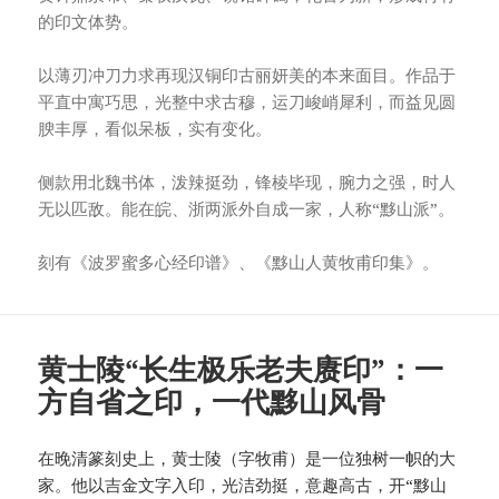
的印文体势。
以薄刃冲刀力求再现汉铜印古丽妍美的本来面目。作品于
平直中寓巧思，光整中求古穆，运刀峻峭犀利，而益见圆
腴丰厚，看似呆板，实有变化。
侧款用北魏书体，泼辣挺劲，锋棱毕现，腕力之强，时人
无以匹敌。能在皖、浙两派外自成一家，人称“黟山派”。
刻有《波罗蜜多心经印谱》、《黟山人黄牧甫印集》。
黄士陵“长生极乐老夫赓印”：一
方自省之印，一代黟山风骨
在晚清篆刻史上，黄士陵（字牧甫）是一位独树一帜的大
家。他以吉金文字入印，光洁劲挺，意趣高古，开“黟山