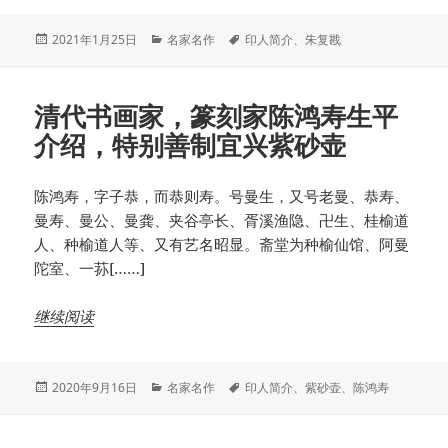
发
分
标
2021年1月25日
名家名作
印人简介
、
朱复戡
布
类
签
于
清代书画家，篆刻家陈鸿寿生平
介绍，特别善制宜兴紫砂壶
陈鸿寿，字子恭，而恭则寿。号曼生，又号老曼、恭寿、
曼寿、曼公、曼龚、夹谷亭长、胥溪渔隐、卍生、桂榆道
人、种榆道人等、又有艺名昭显。斋堂为种榆仙馆、阿曼
陀室、一荪[……]
继续阅读
发
分
标
2020年9月16日
名家名作
印人简介
、
紫砂壶
、
陈鸿寿
布
类
签
于