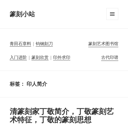
篆刻小站
菜单和
挂件
青田石章料
|
钨钢刻刀
篆刻艺术图书馆
入门进阶
|
篆刻欣赏
|
印外求印
古代印谱
标签：
印人简介
清篆刻家丁敬简介，丁敬篆刻艺
术特征，丁敬的篆刻思想