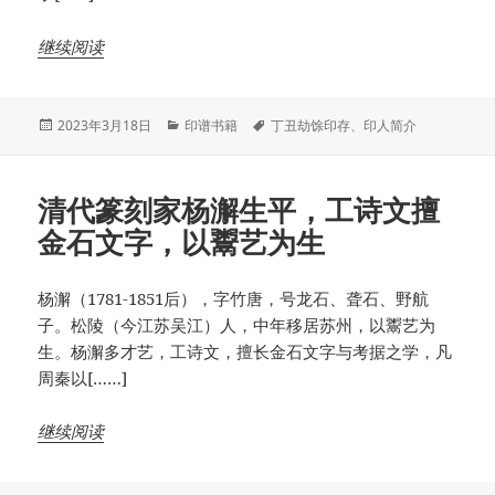
继续阅读
发
分
标
2023年3月18日
印谱书籍
丁丑劫馀印存
、
印人简介
布
类
签
于
清代篆刻家杨澥生平，工诗文擅
金石文字，以鬻艺为生
杨澥（1781-1851后），字竹唐，号龙石、聋石、野航
子。松陵（今江苏吴江）人，中年移居苏州，以鬻艺为
生。杨澥多才艺，工诗文，擅长金石文字与考据之学，凡
周秦以[……]
继续阅读