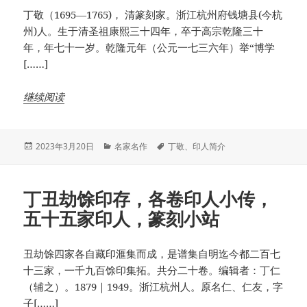
丁敬（1695—1765)， 清篆刻家。浙江杭州府钱塘县(今杭
州)人。生于清圣祖康熙三十四年，卒于高宗乾隆三十
年，年七十一岁。乾隆元年（公元一七三六年）举“博学
[……]
继续阅读
发
分
标
2023年3月20日
名家名作
丁敬
、
印人简介
布
类
签
于
丁丑劫馀印存，各卷印人小传，
五十五家印人，篆刻小站
丑劫馀四家各自藏印滙集而成，是谱集自明迄今都二百七
十三家，一千九百馀印集拓。共分二十卷。编辑者：丁仁
（辅之）。1879｜1949。浙江杭州人。原名仁、仁友，字
子[……]