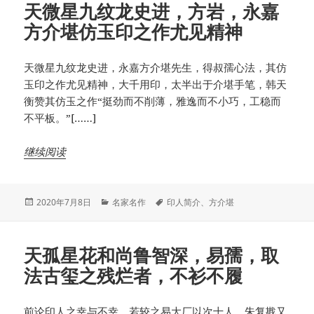
天微星九纹龙史进，方岩，永嘉
方介堪仿玉印之作尤见精神
天微星九纹龙史进，永嘉方介堪先生，得叔孺心法，其仿
玉印之作尤见精神，大千用印，太半出于介堪手笔，韩天
衡赞其仿玉之作“挺劲而不削薄，雅逸而不小巧，工稳而
不平板。”[……]
继续阅读
发
分
标
2020年7月8日
名家名作
印人简介
、
方介堪
布
类
签
于
天孤星花和尚鲁智深，易孺，取
法古玺之残烂者，不衫不履
前论印人之幸与不幸，若较之易大厂以次十人，朱复戡又