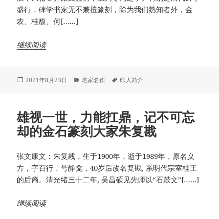
盛行，碑学书家无不兼擅篆刻，除为我们熟知者外，金
农、桂馥、何[……]
继续阅读
发
分
标
2021年8月23日
名家名作
印人简介
布
类
签
于
雄视一世，力能扛鼎，记不可忘
却的金石篆刻大家朱复戡
张文康文：朱复戡，生于1900年，逝于1989年，原名义
方，字百行，号静龛，40岁后改名复戡, 系明代宗室桂王
的后裔。清光绪三十二年, 吴昌硕见先师以“石鼓文”[……]
继续阅读