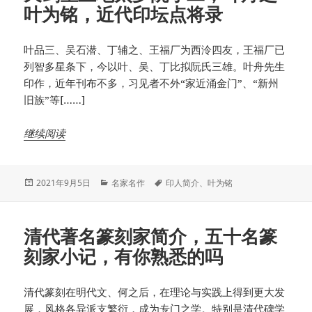
叶为铭，近代印坛点将录
叶品三、吴石潜、丁辅之、王福厂为西泠四友，王福厂已
列智多星条下，今以叶、吴、丁比拟阮氏三雄。叶舟先生
印作，近年刊布不多，习见者不外“家近涌金门”、“新州
旧族”等[……]
继续阅读
发
分
标
2021年9月5日
名家名作
印人简介
、
叶为铭
布
类
签
于
清代著名篆刻家简介，五十名篆
刻家小记，有你熟悉的吗
清代篆刻在明代文、何之后，在理论与实践上得到更大发
展，风格各异派支繁衍，成为专门之学。特别是清代碑学