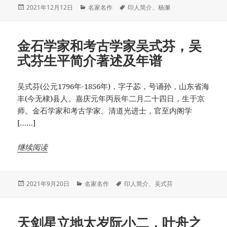
发
分
标
2021年12月12日
名家名作
印人简介
、
杨澥
布
类
签
于
金石学家和考古学家吴式芬，吴
式芬生平简介著述及年谱
吴式芬(公元1796年-1856年)，字子苾，号诵孙，山东省海
丰(今无棣)县人。嘉庆元年丙辰年二月二十四日，生于京
师。金石学家和考古学家。清道光进士，官至内阁学
[……]
继续阅读
发
分
标
2021年9月20日
名家名作
印人简介
、
吴式芬
布
类
签
于
天剑星立地太岁阮小二，叶舟之