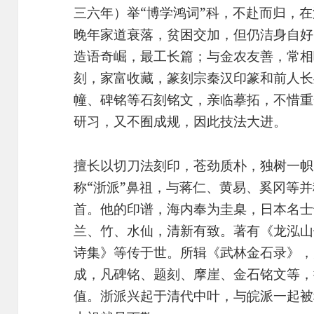
三六年）举“博学鸿词”科，不赴而归，
晚年家道衰落，贫困交加，但仍洁身自好
造语奇崛，最工长篇；与金农友善，常相
刻，家富收藏，篆刻宗秦汉印篆和前人长
幢、碑铭等石刻铭文，亲临摹拓，不惜重
研习，又不囿成规，因此技法大进。
擅长以切刀法刻印，苍劲质朴，独树一帜
称“浙派”鼻祖，与蒋仁、黄易、奚冈等并
首。他的印谱，海内奉为圭臬，日本名士
兰、竹、水仙，清新有致。著有《龙泓山
诗集》等传于世。所辑《武林金石录》，
成，凡碑铭、题刻、摩崖、金石铭文等，
值。浙派兴起于清代中叶，与皖派一起被