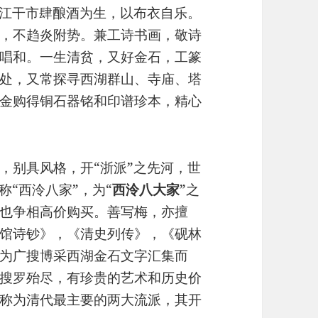
在江干市肆酿酒为生，以布衣自乐。
，不趋炎附势。兼工诗书画，敬诗
唱和。一生清贫，又好金石，工篆
处，又常探寻西湖群山、寺庙、塔
金购得铜石器铭和印谱珍本，精心
，别具风格，开“浙派”之先河，世
称“西泠八家”，为“
西泠八大家
”之
也争相高价购买。善写梅，亦擅
馆诗钞》，《清史列传》，《砚林
为广搜博采西湖金石文字汇集而
搜罗殆尽，有珍贵的艺术和历史价
称为清代最主要的两大流派，其开