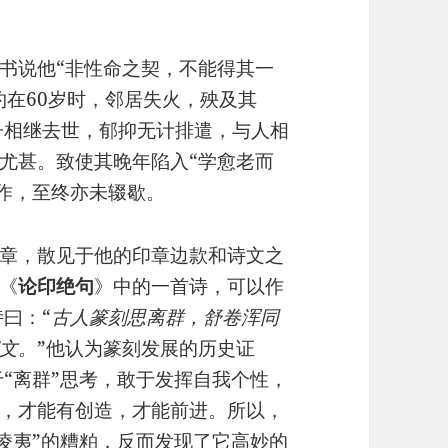
书说他“非性命之契，不能得其一
约在60岁时，邻居失火，殃及其
子相继去世，郁抑无计排遣，与人相
尤甚。致使其晚年陷入“学愈老而
创作，至终亦未辍歇。
章，散见于他的印章边款和诗文之
《
论印绝句
》中的一首诗，可以作
曰：“
古人篆刻思离群，舒卷浑同
文。
”他认为篆刻发展的历史证
“离群”思考，敢于发挥自我个性，
，才能有创造，才能前进。所以，
凌夷”的糟粕，反而发现了它高妙的