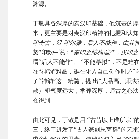
渊源。
丁敬具备深厚的秦汉印基础，他筑基的厚
来，更主要是对秦汉印精神的把握和认知
印奇古，汉 印尔雅，后人不能作，由其
契
”印款中说：“
秦印之结构端严，汉印之
谓“后人不能作”、 “不能摹拟”，不是
在“神韵”难摹，难在化入自己创作时还能
了“神韵”这一精髓，提 出“人品高、师法
款）即气度远大，学养深厚，师古之心法
会得到。
由此可见，丁敬是用 “古昔以上谁所宗”
三，终于迸发了“古人篆刻思离群”的艺