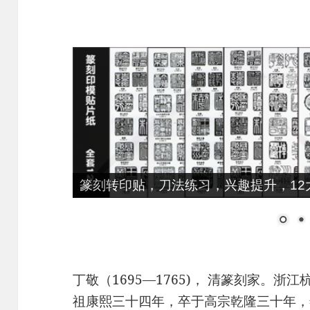
篆刻转印贴，刀法练习，兴趣提升，12大
丁敬（1695—1765)， 清篆刻家。浙
祖康熙三十四年，卒于高宗乾隆三十年，