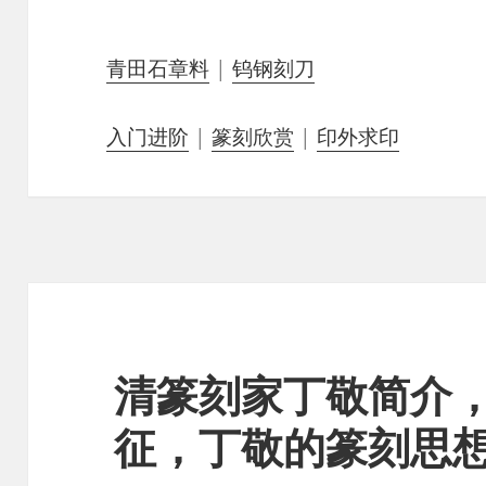
青田石章料
|
钨钢刻刀
入门进阶
|
篆刻欣赏
|
印外求印
清篆刻家丁敬简介
征，丁敬的篆刻思