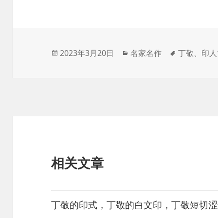
发
分
标
2023年3月20日
名家名作
丁敬
、
印人
布
类
签
于
相关文章
丁敬的印式，丁敬的白文印，丁敬短切涩