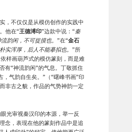
实，不仅仅是从模仿创作的实践中
。他在“
王德溥印
”边款中说：“
秦
神流韵闲，不可捉摸也。
”在“
金石
朴实浑厚，后人不能摹拟也。
”所
难在依样画葫芦式的模仿篆刻，而是难
否有“神流韵闲”的气息。丁敬抓住
古，气韵自生矣。”（“曙峰书画”印
而非古之貌，作品的气势神韵一定
的眼光审视秦汉印的本源，举一反
术理念，表现在他的篆刻作品中是追