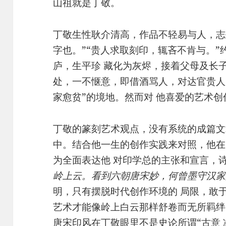
山祖就是丁敬。
丁敬生性耿介清高，作品不轻易与人，志
字也。”“贵人求取刻印，辄吝不肯与。”
庐，生平珍 藏化为灰烬，接着父母及长
处，一不惬意，即借酒骂人，对达官贵人
家愈贫”的境地。然而对 他喜爱的艺术
丁敬的篆刻艺术观点，没有系统的成篇文
中。结合他一生的创作实践来对照，他在
为全面表达他 对印学总的主张和宣言，诗
岭上云。看到六朝唐宋妙，何曾墨守汉家
明，只有摆脱时代创作环境的 局限，敢于
艺术才能像岭上白云那样舒卷而无所羁绊
唐宋印风在丁敬眼里不是史论所谓“古意 