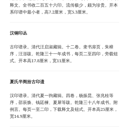
释文。全书收二百五十六印。流传极少，颇为珍贵。开本
系印谱中最小者，高7.2厘米，宽5.3厘米。
汉铜印丛
古印谱录。清代汪启淑藏辑。十二卷。隶书扉页，朱樟
序，汪澎跋。乾隆三十一年成书，每页二至四印，旁载钮
式。开本高17.8厘米，宽11厘米。
夏氏半阁拾古印遗
汉印谱录。清代夏一驹藏辑。四卷，杨振昆、张兆桂等
序，邵辰焕、钱廷楝、夏犀等跋。乾隆三十八年成书。附
例言。每页一至二印，下载释文及钮式。开本高25厘米，
宽14.9厘米。