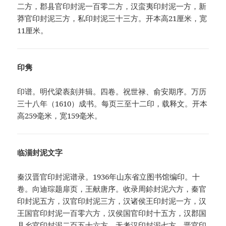
二方，郡县官印封泥一百零二方，汉蛮夷印封泥一方，新
莽官印封泥三方，私印封泥三十三方。开本高21厘米，宽
11厘米。
印隽
印谱。明代梁袠刻并辑。四卷。祝世禄、俞安期序。万历
三十八年（1610）成书。每页三至十二印，载释文。开本
高259毫米，宽159毫米。
临淄封泥文字
秦汉晋官印封泥谱录。1936年山东省立图书馆编印。十
卷。向迪琮题扉页，王献唐序。收录周鉩封泥六方，秦官
印封泥五方，汉官印封泥三方，汉诸侯王印封泥一方，汉
王国官印封泥一百零六方，汉侯国官印封十五方，汉郡国
县乡官印封泥二百五十六方，无考汉印封泥七方，晋官印