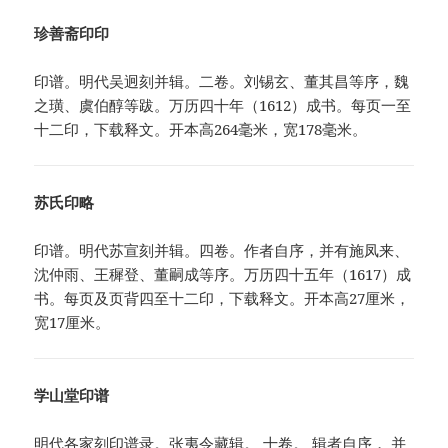
珍善斋印印
印谱。明代吴迥刻并辑。二卷。刘锡玄、董其昌等序，魏
之璜、虞伯醇等跋。万历四十年（1612）成书。每页一至
十二印，下载释文。开本高264毫米，宽178毫米。
苏氏印略
印谱。明代苏宣刻并辑。四卷。作者自序，并有施凤来、
沈仲雨、王穉登、董嗣成等序。万历四十五年（1617）成
书。每页及页背四至十二印，下载释文。开本高27厘米，
宽17厘米。
学山堂印谱
明代各家刻印谱录。张夷令藏辑。 十卷。 辑者自序， 并