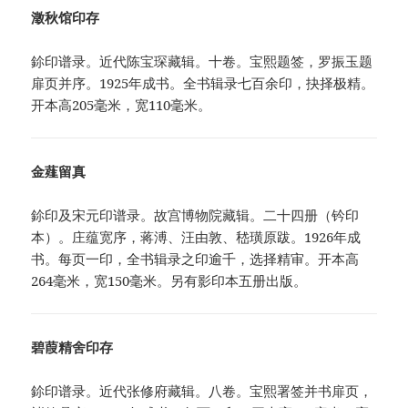
澂秋馆印存
鉩印谱录。近代陈宝琛藏辑。十卷。宝熙题签，罗振玉题
扉页并序。1925年成书。全书辑录七百余印，抉择极精。
开本高205毫米，宽110毫米。
金薤留真
鉩印及宋元印谱录。故宫博物院藏辑。二十四册（钤印
本）。庄蕴宽序，蒋溥、汪由敦、嵇璜原跋。1926年成
书。每页一印，全书辑录之印逾千，选择精审。开本高
264毫米，宽150毫米。另有影印本五册出版。
碧葭精舍印存
鉩印谱录。近代张修府藏辑。八卷。宝熙署签并书扉页，