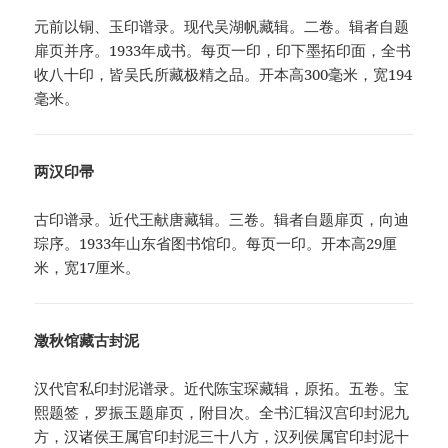
元前以铜、玉印谱录。现代吴湖帆藏辑。二卷。辑者自题
扉页并序。1933年成书。每页一印，印下墨拓印面，全书
收八十印，皆吴氏所藏极精之品。开本高300毫米，宽194
毫米。
两汉印帚
古印谱录。近代王献唐藏辑。三卷。辑者自题扉页，向迪
琮序。1933年山东省图书馆印。每页一印。开本高29厘
米，宽17厘米。
澂秋馆藏古封泥
汉代官私印封泥谱录。近代陈宝琛藏辑，原拓。五卷。宝
熙题签，罗振玉题扉页，附目次。全书汇辑汉宫印封泥九
方，汉诸侯王属官印封泥三十八方，汉列侯属官印封泥十