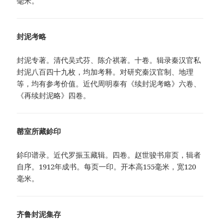
毫米。
封泥考略
封泥专著。清代吴式芬、陈介祺著。十卷。辑录秦汉官私
封泥八百四十九枚，均加考释。对研究秦汉官制、地理
等，均有参考价值。近代周明泰有《续封泥考略》六卷、
《再续封泥略》四卷。
罄室所藏鉩印
鉩印谱录。近代罗振玉藏辑。四卷。赵世骏书扉页，辑者
自序。1912年成书。每页一印。开本高155毫米，宽120
毫米。
齐鲁封泥集存