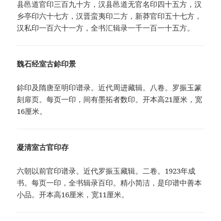
县邑道官印三百九十方，汉县邑道无官名印四十五方，汉
乡亭印六十七方，汉晋蛮夷印二方，新莽官印五十七方，
汉私印一百六十一方，全书汇辑录一千一百一十五方。
魏石经室古鉩印景
鉩印及隋唐至明印谱录。近代周进藏辑。八卷。罗振玉篆
刻扉页。每页一印，间有墨拓者数印。开本高21厘米，宽
16厘米。
凝清室古官印存
六朝以前官印谱录。近代罗振玉藏辑。二卷。1923年成
书。每页一印，全书辑录百印。精小简洁，是印谱中善本
小品。开本高16厘米，宽11厘米。