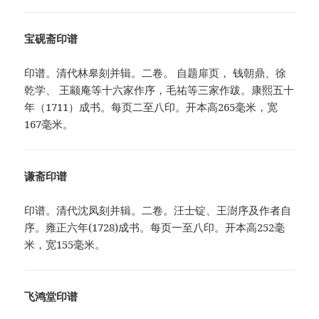
宝砚斋印谱
印谱。清代林皋刻并辑。二卷。 自题扉页， 钱朝鼎、徐
乾学、 王颛庵等十六家作序，毛祐等三家作跋。康熙五十
年（1711）成书。每页二至八印。开本高265毫米，宽
167毫米。
谦斋印谱
印谱。清代沈凤刻并辑。二卷。汪士锭、王澍序及作者自
序。雍正六年(1728)成书。每页一至八印。开本高252毫
米，宽155毫米。
飞鸿堂印谱