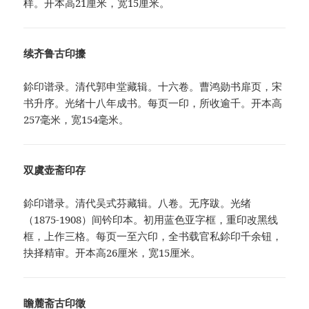
样。开本高21厘米，宽15厘米。
续齐鲁古印攈
鉩印谱录。清代郭申堂藏辑。十六卷。曹鸿勋书扉页，宋
书升序。光绪十八年成书。每页一印，所收逾千。开本高
257毫米，宽154毫米。
双虞壶斋印存
鉩印谱录。清代吴式芬藏辑。八卷。无序跋。光绪
（1875-1908）间钤印本。初用蓝色亚字框，重印改黑线
框，上作三格。每页一至六印，全书载官私鉩印千余钮，
抉择精审。开本高26厘米，宽15厘米。
瞻麓斋古印徵