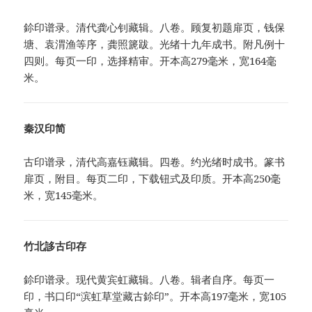
鉩印谱录。清代龚心钊藏辑。八卷。顾复初题扉页，钱保
塘、袁渭渔等序，龚照篪跋。光绪十九年成书。附凡例十
四则。每页一印，选择精审。开本高279毫米，宽164毫
米。
秦汉印简
古印谱录，清代高嘉钰藏辑。四卷。约光绪时成书。篆书
扉页，附目。每页二印，下载钮式及印质。开本高250毫
米，宽145毫米。
竹北誃古印存
鉩印谱录。现代黄宾虹藏辑。八卷。辑者自序。每页一
印，书口印“滨虹草堂藏古鉩印”。开本高197毫米，宽105