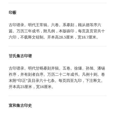
印薮
古印谱录。明代王常辑。六卷。系摹刻，顾从德等序六
篇。万历三年成书，附凡例，本版硃印，每页及页背共十
六印，不载释文钮制。开本高28.5厘米，宽18.7厘米。
甘氏集古印谱
古印谱录。明代甘旸摹刻并辑。五卷。徐熥、孙旭、潘锡
祚序，并有刻者自序。万历二十二年成书。凡例十则。卷
末附“印正”及目录六十七条。每页四至九印，下注释文。
开本高25厘米，宽16厘米。
宣和集古印史