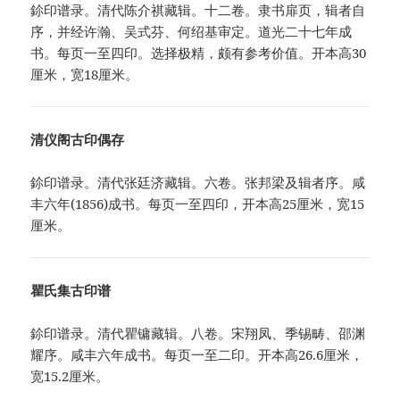
鉩印谱录。清代陈介祺藏辑。十二卷。隶书扉页，辑者自
序，并经许瀚、吴式芬、何绍基审定。道光二十七年成
书。每页一至四印。选择极精，颇有参考价值。开本高30
厘米，宽18厘米。
清仪阁古印偶存
鉩印谱录。清代张廷济藏辑。六卷。张邦梁及辑者序。咸
丰六年(1856)成书。每页一至四印，开本高25厘米，宽15
厘米。
瞿氏集古印谱
鉩印谱录。清代瞿镛藏辑。八卷。宋翔凤、季锡畴、邵渊
耀序。咸丰六年成书。每页一至二印。开本高26.6厘米，
宽15.2厘米。