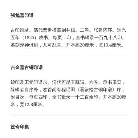
强勉斋印谱
古印谱录。清代曹世模摹刻并辑。二卷。张延济序。道光
五年（1825）成书。每页二印，全书辑录一百九十八印。
摹刻形神俱到，几可乱真。开本高20厘米，宽13.4厘米。
吉金斋古铜印谱
鉩印及宋元印谱录。清代何昆玉藏辑。六卷。隶书扉页，
除辑者自序外，卷首尚有程瑶田《看篆楼古铜印谱》序；
附目次。每页四印，全书辑录一千二百余印。开本高20厘
米，宽12.8厘米。
簠斋印集