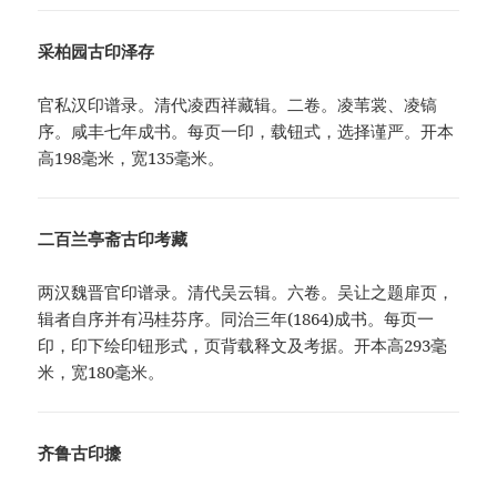
采柏园古印泽存
官私汉印谱录。清代凌西祥藏辑。二卷。凌苇裳、凌镐
序。咸丰七年成书。每页一印，载钮式，选择谨严。开本
高198毫米，宽135毫米。
二百兰亭斋古印考藏
两汉魏晋官印谱录。清代吴云辑。六卷。吴让之题扉页，
辑者自序并有冯桂芬序。同治三年(1864)成书。每页一
印，印下绘印钮形式，页背载释文及考据。开本高293毫
米，宽180毫米。
齐鲁古印攈