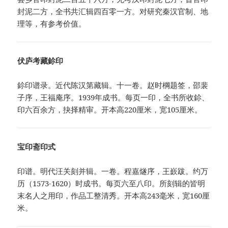
封泥二方，全书共汇辑四百零一方。对研究秦汉官制、地
理等，有参考价值。
伏庐考藏鉩印
鉩印谱录。近代陈汉第藏辑。十一卷。赵时棡题签，邵裴
子序，王福庵序。1939年成书。每页一印，全书所收鉩、
印六百余方，抉择精审。开本高220厘米，宽105厘米。
宝印斋印式
印谱。明代汪关刻并辑。一卷。程嘉燧序，王嶔跋。约万
历（1573-1620）时成书。每页六至八印。所刻辑的皆明
末名人之用印，作品工整清秀。开本高243毫米，宽160厘
米。