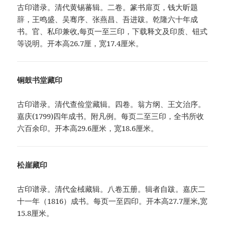
古印谱录。清代黄锡蕃辑。二卷。篆书扉页，钱大昕题
辞，王鸣盛、吴骞序、张燕昌、吾进跋。乾隆六十年成
书。官、私印兼收,每页一至三印，下载释文及印质、钮式
等说明。开本高26.7厘，宽17.4厘米。
铜鼓书堂藏印
古印谱录。清代查俭堂藏辑。四卷。翁方纲、王文治序。
嘉庆(1799)四年成书。附凡例。每页二至三印，全书所收
六百余印。开本高29.6厘米，宽18.6厘米。
松崖藏印
古印谱录。清代金棫藏辑。八卷五册。辑者自跋。嘉庆二
十一年（1816）成书。每页一至四印。开本高27.7厘米,宽
15.8厘米。