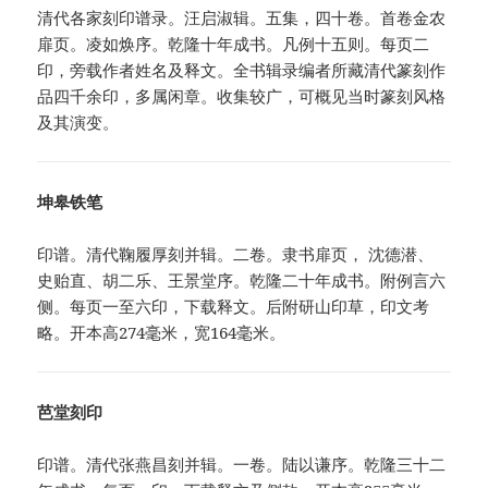
清代各家刻印谱录。汪启淑辑。五集，四十卷。首卷金农
扉页。凌如焕序。乾隆十年成书。凡例十五则。每页二
印，旁载作者姓名及释文。全书辑录编者所藏清代篆刻作
品四千余印，多属闲章。收集较广，可概见当时篆刻风格
及其演变。
坤皋铁笔
印谱。清代鞠履厚刻并辑。二卷。隶书扉页， 沈德潜、
史贻直、胡二乐、王景堂序。乾隆二十年成书。附例言六
侧。每页一至六印，下载释文。后附研山印草，印文考
略。开本高274毫米，宽164毫米。
芭堂刻印
印谱。清代张燕昌刻并辑。一卷。陆以谦序。乾隆三十二