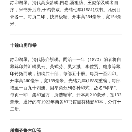
鉩印谱录。清代高庆龄辑,四卷,潘祖荫、王懿荣及辑者自
序，宋书升后序,子鸿载跋。光绪七年(1881)成书。凡例目
录各一。每页二印，抉择极精。开本高264毫米，宽154毫
米。
十鐘山房印举
鉩印谱录。清代陈介祺辑。同治十一年（1872）编者将自
藏鉩印并汇辑吴云、吴式芬、吴大溅、李佐贤、鲍康等藏
印钤拓而成，初稿共十部，每部五十册。每页一至四印。
开本高260毫米，宽169毫米。光绪九年(1883)重编，每部
增至一百九十四册。因举类分列各种印式，故名“印举”。
每页一印，集印逾万，所选精审。开本高210毫米，宽132
毫米。通行的有1922年商务印书馆涵芬楼影印本，分订十
二册。
稽庵齐鲁古印笺