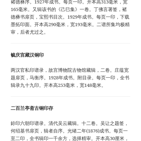
褚德彝序。1927年成书。每页一印。开本高313毫米，宽
165毫米。又辑该书的《己巳集》一卷。丁佛言署签，褚
德彝书扉页，宝熙书目次。1929年成书。每页一印，下载
墨拓印面。开本高290毫米，宽193毫米。二谱所集均极精
审，后者尤过之。
毓庆宫藏汉铜印
两汉官私印谱录，故宫博物院古物馆藏辑，二卷。庄蕴宽
题扉页，马衡序。1928年成书。附目录。每页一印，全书
辑录九十九印。开本高253毫米，宽148毫米。
二百兰亭斋古铜印存
鉩印六朝印谱录。清代吴云藏辑。十二卷。吴让之题签，
何绍基书扉页，辑者自序。光绪二年(1876)成书。每页一
至二印，全书辑印一千余方，选择精审。开本高30厘米，