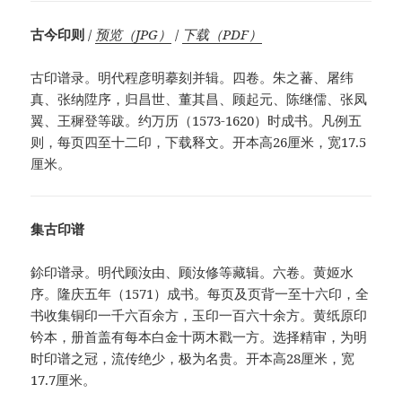
古今印则
/
预览（JPG）
/
下载（PDF）
古印谱录。明代程彦明摹刻并辑。四卷。朱之蕃、屠纬
真、张纳陞序，归昌世、董其昌、顾起元、陈继儒、张凤
翼、王穉登等跋。约万历（1573-1620）时成书。凡例五
则，每页四至十二印，下载释文。开本高26厘米，宽17.5
厘米。
集古印谱
鉩印谱录。明代顾汝由、顾汝修等藏辑。六卷。黄姬水
序。隆庆五年（1571）成书。每页及页背一至十六印，全
书收集铜印一千六百余方，玉印一百六十余方。黄纸原印
钤本，册首盖有每本白金十两木戳一方。选择精审，为明
时印谱之冠，流传绝少，极为名贵。开本高28厘米，宽
17.7厘米。