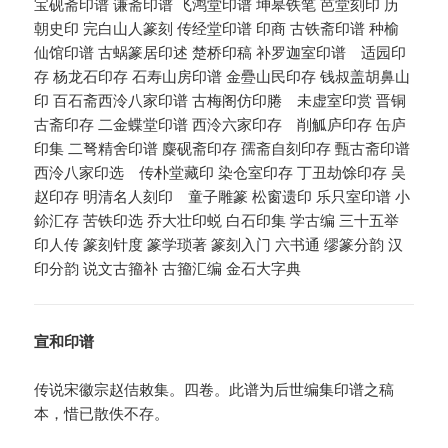
宝砚斋印谱 谦斋印谱 飞鸿堂印谱 坤皋铁笔 芭堂刻印 历
朝史印 完白山人篆刻 传经堂印谱 印商 古铁斋印谱 种榆
仙馆印谱 古蜗篆居印述 楚桥印稿 补罗迦室印谱 适园印
存 杨龙石印存 石寿山房印谱 金疉山民印存 钱叔盖胡鼻山
印 百石斋西泠八家印谱 古梅阁仿印腃 未虚室印赏 晋铜
古斋印存 二金蝶堂印谱 西泠六家印存 削觚庐印存 缶庐
印集 二弩精舍印谱 麋砚斋印存 孺斋自刻印存 甄古斋印谱
西泠八家印选 传朴堂藏印 染仓室印存 丁丑劫馀印存 吴
赵印存 明清名人刻印 童子雕篆 松窗遗印 乐只室印谱 小
鉩汇存 苦铁印选 乔大壮印蜕 白石印集 学古编 三十五举
印人传 篆刻针度 篆学琐著 篆刻入门 六书通 缪篆分韵 汉
印分韵 说文古籀补 古籀汇编 金石大字典
宣和印谱
传说宋徽宗赵佶敕集。四卷。此谱为后世编集印谱之稿
本，惜已散佚不存。