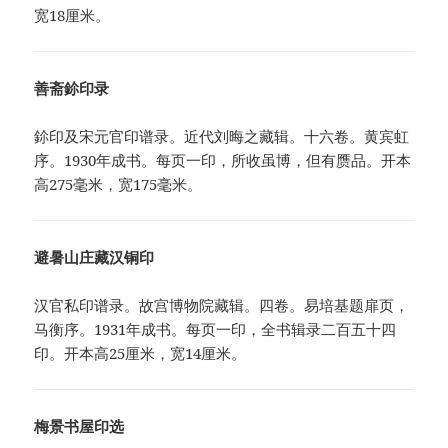
宽18厘米。
善斋鉩印录
鉩印及宋元官印谱录。近代刘晦之藏辑。十六卷。黄宾虹
序。1930年成书。每页一印，所收虽博，但有赝品。开本
高275毫米，宽175毫米。
避暑山庄藏汉铜印
汉官私印谱录。故宫博物院藏辑。四卷。易培基题扉页，
马衡序。1931年成书。每页一印，全书辑录二百五十四
印。开本高25厘米，宽14厘米。
梅景书屋印选