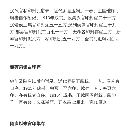
汉代官私印封泥谱录。近代罗振玉辑。一卷。王国维序，
辑者自作附记。1913年成书。收集汉官印封泥二十一方，
汉诸侯王属官印封泥五十五方,汉列侯属官印封泥三十九
方,郡县官印封泥二百七十一方，无考各印封存泥三方，新
莽官印封泥六方，私印封泥五十四方，全书共汇辑四百四
十九方。
赫莲泉馆古印存
鉩印及隋唐以后印谱录。近代罗振玉藏辑。一卷。卷首有
自序。1915年成书。每页一至六印。续存一卷，每页六
印。亦有辑者自序。1916年成书。正续两卷所载，藏印一
千二百有余，选择谨严。开本高22厘米，宽16厘米。
隋唐以来官印集存