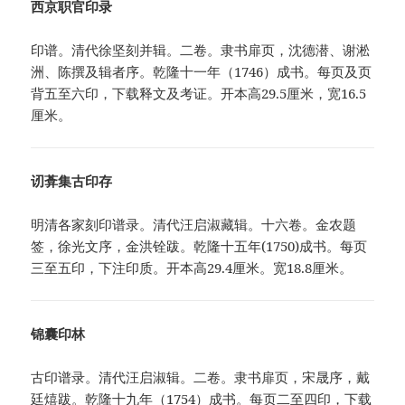
西京职官印录
印谱。清代徐坚刻并辑。二卷。隶书扉页，沈德潜、谢淞
洲、陈撰及辑者序。乾隆十一年（1746）成书。每页及页
背五至六印，下载释文及考证。开本高29.5厘米，宽16.5
厘米。
讱葊集古印存
明清各家刻印谱录。清代汪启淑藏辑。十六卷。金农题
签，徐光文序，金洪铨跋。乾隆十五年(1750)成书。每页
三至五印，下注印质。开本高29.4厘米。宽18.8厘米。
锦囊印林
古印谱录。清代汪启淑辑。二卷。隶书扉页，宋晟序，戴
廷熺跋。乾隆十九年（1754）成书。每页二至四印，下载