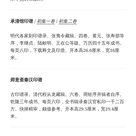
承清馆印谱
/
初集一卷
/
初集二卷
明代各家刻印谱录。张夷令藏辑。四卷。黄元、张寿朋等
序，李继贞、陆献明、王在公等跋。万历四十五年成书。
每页八印，下载释文及印质。开本高26.6厘米，宽16厘
米。
师意斋秦汉印谱
古印谱录。清代程从龙藏辑。六卷。周铨序并辑者自序。
乾隆三年成书。每页六印，全书辑录秦汉官私印一千二百
方。抉择精审，颇值参考。开本高29.5厘米，宽19.4厘
米。