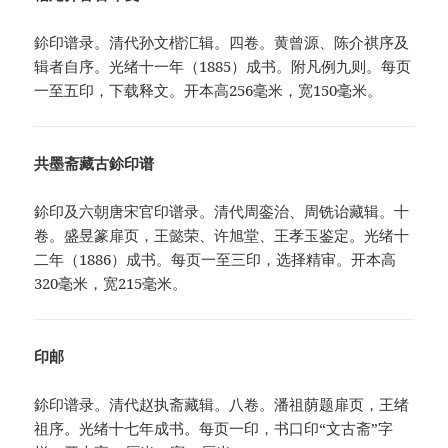
鉩印谱录。清代孙文楷汇辑。四卷。黄曾源、陈介祺序及
辑者自序。光绪十一年（1885）成书。附凡例九则。每页
一至五印，下载释文。开本高256毫米，宽150毫米。
共墨斋藏古鉩印谱
鉩印及六朝唐宋官印谱录。清代周銮治、周铣诒藏辑。十
卷。盛昱篆扉页，王懿荣、许旭堂、王孝玉鉴定。光绪十
二年（1886）成书。每页一至三印，选择精审。开本高
320毫米，宽215毫米。
印邮
鉩印谱录。清代赵执斋藏辑。八卷。潘祖荫题扉页，王绪
祖序。光绪十七年成书。每页一印，书口印“文古斋”字