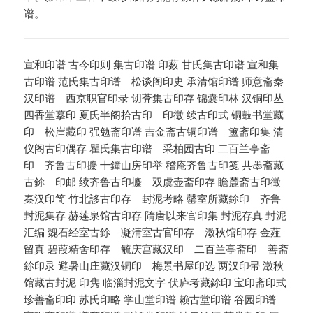
谱。
宣和印谱 古今印则 集古印谱 印薮 甘氏集古印谱 宣和集
古印谱 范氏集古印谱 松谈阁印史 承清馆印谱 师意斋秦
汉印谱 西京职官印录 讱葊集古印存 锦囊印林 汉铜印丛
四香堂摹印 夏氏半阁拾古印 印徵 续古印式 铜鼓书堂藏
印 松崖藏印 强勉斋印谱 吉金斋古铜印谱 簠斋印集 清
仪阁古印偶存 瞿氏集古印谱 采柏园古印 二百兰亭斋
印 齐鲁古印攈 十鐘山房印举 稽庵齐鲁古印笺 共墨斋藏
古鉩 印邮 续齐鲁古印攈 双虞壶斋印存 瞻麓斋古印徵
秦汉印简 竹北誃古印存 封泥考略 罄室所藏鉩印 齐鲁
封泥集存 赫莲泉馆古印存 隋唐以来官印集 封泥存真 封泥
汇编 魏石经室古鉩 凝清室古官印存 澂秋馆印存 金薤
留真 碧葭精舍印存 毓庆宫藏汉印 二百兰亭斋印 善斋
鉩印录 避暑山庄藏汉铜印 梅景书屋印选 两汉印帚 澂秋
馆藏古封泥 印隽 临淄封泥文字 伏庐考藏鉩印 宝印斋印式
珍善斋印印 苏氏印略 学山堂印谱 赖古堂印谱 谷园印谱