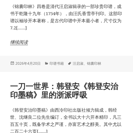
《锦囊印林》四卷是清代汪启淑辑录的一部珍贵印谱，成
书于乾隆十九年（1754年），由汪氏香雪亭刊印。这部印
谱以袖珍开本著称，是古代印谱中开本最小者，尺寸仅为
7.2[……]
继续阅读
发
分
标
2026年4月20日
印谱书籍
汪启淑
、
锦囊印林
布
类
签
于
一刀一世界：韩登安《韩登安治
印墨稿》里的浙派呼吸
《韩登安治印墨稿》由西泠印社出版社倾力辑成，韩经
世、沈继良二位先生编订，全书以大十六开本精印，凡三
百五十页，既备学术之严谨，亦富艺术之醇美。其中尤以
二百二十六页[……]