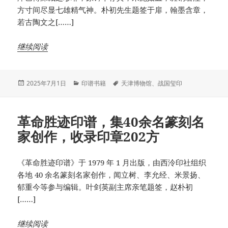
方寸间尽显七雄精气神。朴初先生题签于扉，翰墨含章，
若古陶文之[……]
继续阅读
发
分
标
2025年7月1日
印谱书籍
天津博物馆
、
战国玺印
布
类
签
于
革命胜迹印谱，集40余名篆刻名
家创作，收录印章202方
《革命胜迹印谱》于 1979 年 1 月出版，由西泠印社组织
各地 40 余名篆刻名家创作，闻立树、李允经、米景扬、
郁重今等参与编辑。叶剑英副主席亲笔题签，赵朴初
[……]
继续阅读