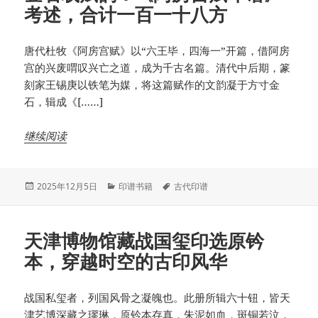
考述，合计一百一十八方
唐代杜牧《阿房宫赋》以“六王毕，四海一”开篇，借阿房
宫的兴废喟叹兴亡之道，成为千古名篇。清代中后期，篆
刻家王锡庚以铁笔为媒，将这篇赋作的文韵凝于方寸金
石，辑成《[……]
继续阅读
发
分
标
2025年12月5日
印谱书籍
古代印谱
布
类
签
于
天津博物馆藏战国玺印选原钤
本，穿越时空的古印风华
战国私玺者，列国风骨之凝魄也。此册所辑六十钮，皆天
津艺博深藏之璆琳，原钤本存真，朱泥如血，斑铜若泣，