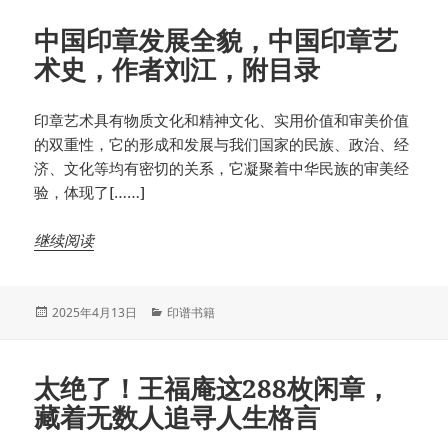
中国印章发展全貌，中国印章艺
术史，作者刘江，附目录
印章艺术具有物质文化和精神文化、实用价值和审美价值
的双重性，它的形成和发展与我们国家的民族、政治、经
济、文化等均有密切的关系，它凝聚着中华民族的审美经
验，体现了[……]
继续阅读
发
分
2025年4月13日
印谱书籍
布
类
于
太绝了！王福庵这288枚闲章，
藏着无数人追寻人生格言