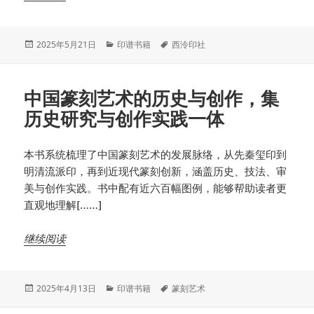
发
分
标
2025年5月21日
印谱书籍
西泠印社
布
类
签
于
中国篆刻艺术的历史与创作，集
历史研究与创作实践一体
本书系统梳理了中国篆刻艺术的发展脉络，从先秦玺印到
明清流派印，再到近现代篆刻创新，涵盖历史、技法、审
美与创作实践。书中配有近六百幅图例，能够帮助读者更
直观地理解[……]
继续阅读
发
分
标
2025年4月13日
印谱书籍
篆刻艺术
布
类
签
于