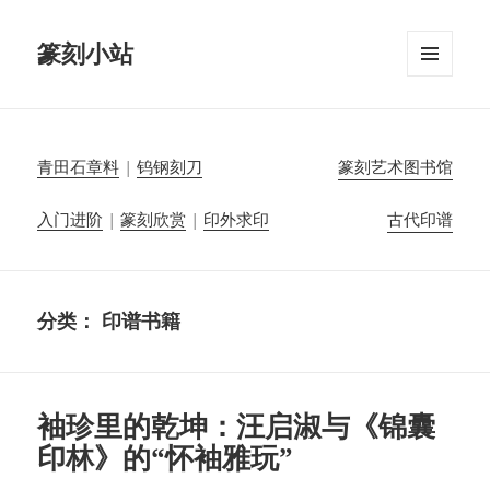
篆刻小站
菜单和
挂件
青田石章料
|
钨钢刻刀
篆刻艺术图书馆
入门进阶
|
篆刻欣赏
|
印外求印
古代印谱
分类：
印谱书籍
袖珍里的乾坤：汪启淑与《锦囊
印林》的“怀袖雅玩”