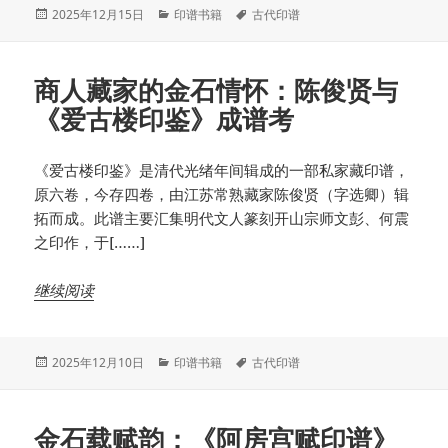
发
分
标
2025年12月15日
印谱书籍
古代印谱
布
类
签
于
商人藏家的金石情怀：陈俊贤与
《爱古楼印鉴》成谱考
《爱古楼印鉴》是清代光绪年间辑成的一部私家藏印谱，
原六卷，今存四卷，由江苏常熟藏家陈俊贤（字选卿）辑
拓而成。此谱主要汇集明代文人篆刻开山宗师文彭、何震
之印作，于[……]
继续阅读
发
分
标
2025年12月10日
印谱书籍
古代印谱
布
类
签
于
金石载赋韵：《阿房宫赋印谱》