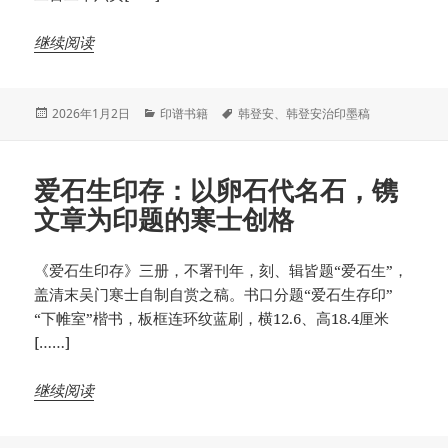
继续阅读
发
分
标
2026年1月2日
印谱书籍
韩登安
、
韩登安治印墨稿
布
类
签
于
爱石生印存：以卵石代名石，镌
文章为印题的寒士创格
《爱石生印存》三册，不署刊年，刻、辑皆题“爱石生”，
盖清末吴门寒士自制自赏之稿。书口分题“爱石生存印”
“下帷室”楷书，板框连环纹蓝刷，横12.6、高18.4厘米
[……]
继续阅读