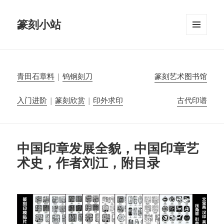
篆刻小站
菜单和
挂件
青田石章料
|
钨钢刻刀
篆刻艺术图书馆
入门进阶
|
篆刻欣赏
|
印外求印
古代印谱
中国印章发展全貌，中国印章艺
术史，作者刘江，附目录