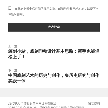
在此浏览器中保存我的显示名称、邮箱地址和网站地址，以便下次
评论时使用。
文
上一篇
章
篆刻小站，篆刻印稿设计基本思路：新手也能轻
上
导
松上手！
篇
航
文
章：
下一篇
中国篆刻艺术的历史与创作，集历史研究与创作
下
实践一体
篇
文
章：
历代印人
印谱著录
常用网址
标签聚合
留言咨询
2016-2023 ©
篆刻小站
.
鄂ICP备20003785号-2
鄂公网安备