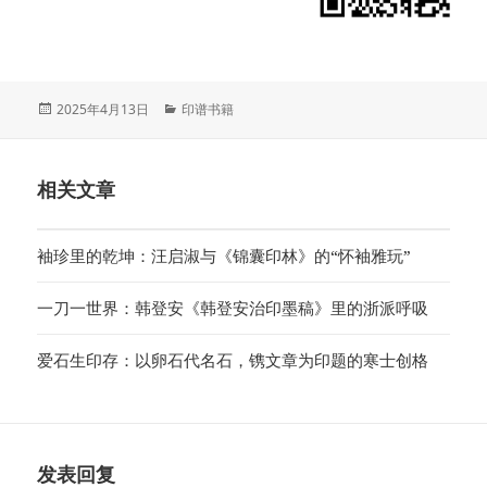
发
分
2025年4月13日
印谱书籍
布
类
于
相关文章
袖珍里的乾坤：汪启淑与《锦囊印林》的“怀袖雅玩”
一刀一世界：韩登安《韩登安治印墨稿》里的浙派呼吸
爱石生印存：以卵石代名石，镌文章为印题的寒士创格
发表回复