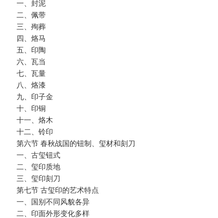
一、封泥
二、佩带
三、殉葬
四、烙马
五、印陶
六、瓦当
七、瓦量
八、烙漆
九、印子金
十、印铜
十一、烙木
十二、铃印
第六节 春秋战国的钮制、玺材和刻刀
一、古玺钮式
二、玺印质地
三、玺印刻刀
第七节 古玺印的艺术特点
一、国别不同风貌各异
二、印面外形变化多样