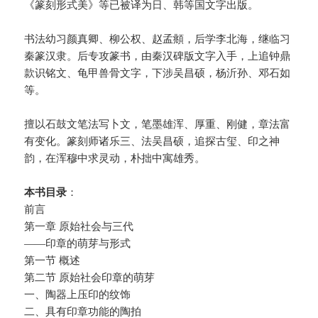
《篆刻形式美》等已被译为日、韩等国文字出版。
书法幼习颜真卿、柳公权、赵孟頫，后学李北海，继临习
秦篆汉隶。后专攻篆书，由秦汉碑版文字入手，上追钟鼎
款识铭文、龟甲兽骨文字，下涉吴昌硕，杨沂孙、邓石如
等。
擅以石鼓文笔法写卜文，笔墨雄浑、厚重、刚健，章法富
有变化。篆刻师诸乐三、法吴昌硕，追探古玺、印之神
韵，在浑穆中求灵动，朴拙中寓雄秀。
本书目录
：
前言
第一章 原始社会与三代
——印章的萌芽与形式
第一节 概述
第二节 原始社会印章的萌芽
一、陶器上压印的纹饰
二、具有印章功能的陶拍