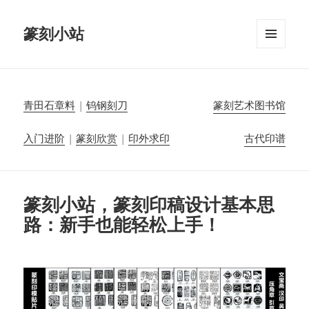
篆刻小站
菜单和
挂件
青田石章料
|
钨钢刻刀
篆刻艺术图书馆
入门进阶
|
篆刻欣赏
|
印外求印
古代印谱
篆刻小站，篆刻印稿设计基本思
路：新手也能轻松上手！