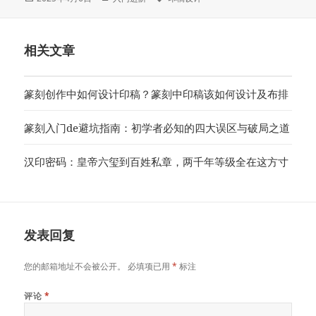
布
类
签
于
相关文章
篆刻创作中如何设计印稿？篆刻中印稿该如何设计及布排
篆刻入门de避坑指南：初学者必知的四大误区与破局之道
汉印密码：皇帝六玺到百姓私章，两千年等级全在这方寸
发表回复
您的邮箱地址不会被公开。
必填项已用
*
标注
评论
*