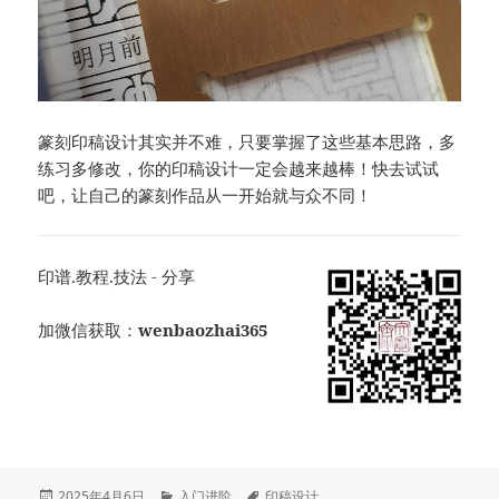
篆刻印稿设计其实并不难，只要掌握了这些基本思路，多
练习多修改，你的印稿设计一定会越来越棒！快去试试
吧，让自己的篆刻作品从一开始就与众不同！
印谱.教程.技法 - 分享
加微信获取：
wenbaozhai365
发
分
标
2025年4月6日
入门进阶
印稿设计