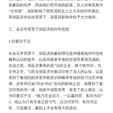
派篆刻的先声，而由他们所开创的皖派，后人亦将其称为
“文何派”，深刻影响了明至清初文人士大夫的印学观念。
而张廷济亦在此背景下，深受其影响并给予大力推崇。
三、金石学背景下张廷济的印学思想
1.印要宗于汉
在金石学背景下，张廷济的篆刻理论是伴随着他对印玺收
藏和认识的提升，以及同诸多学者的交游而逐渐完成的。
在这之前，张廷济秉承的是“治经之余，握寸铁作印，为
文何之学。”2而当张廷济对秦汉印有了深入的认知，以及
受到丁敬强烈的求变求新意识和略带夸张的切刀法艺术格
调，还有邓石如“印从书出”尝试的影响之后，他看到了秦
汉印章的另一面，他從中汲取营养，改变了前人观念，认
为印要宗于汉，“既乃尽去旧习，一以嬴刘官、私印为宗”
3。他认为只有尽涤之前习气，以汉代官印、私印为正
统，力追秦汉，篆刻上才会有很大的进步。