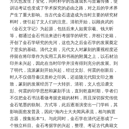
方式也发生了变化，同时朴学的迅速成长与普遍传播，使
训诂考证也变成了学术探究的必由之路，对之后的学术界
产生了重大影响。当古代金石遗迹成为当时主要的研究材
料时，便引起了文人们的注意。清初开始，以顾炎武的
《金石文字记》为起源，包括后来人如黄宗羲、钱大昕
等，都通过金石书法来进行考据学的研究，并校订史籍，
开创了金石学研究的先河，这也为之后金石学的发展奠定
了坚实的基础。清代之前，元代文人对篆刻的重视程度还
停留在将印章作为实用工具和书画的附属之上，以石材治
印并未兴起，因此在当时印学并没有得到充分的发展。到
了明代，流派篆刻开始兴起，经过文彭、何震的创新后，
时人不仅倡导秦汉质朴之印风，还追随元代阳文印之雅
致，篆刻的发展经历了一大转折。清初，文人也沿袭文
彭、何震的印学思想和篆刻手法，直到乾嘉时期，学者们
不仅把金石书法看做考据史籍的材料，而且深切探究传统
金石笔墨的轨制、方式等，此后逐渐演变出一门学科，其
影响面愈发普及，因此“海内士大夫闻风承流，相与购置
古器，搜集拓本”1。与此同时，金石学在清代还形成了一
个独立科目。金石考据学的兴起，整理、考证古代典籍文