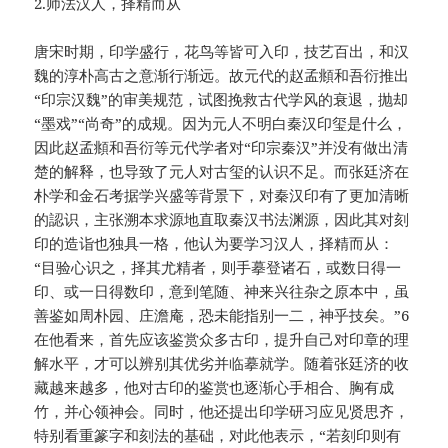
2.师法汉人，择精而从
唐宋时期，印学盛行，花鸟等皆可入印，技艺百出，和汉
魏的淳朴高古之意渐行渐远。故元代的赵孟頫和吾衍推出
“印宗汉魏”的审美规范，试图挽救古代学风的衰退，抛却
“墨戏”“尚奇”的成规。因为元人不明白秦汉印玺是什么，
因此赵孟頫和吾衍等元代学者对“印宗秦汉”并没有做出清
楚的解释，也导致了元人对古玺的认识不足。而张廷济在
朴学和金石考据学兴盛等背景下，对秦汉印有了更加清晰
的認识，主张溯本求源地直取秦汉书法渊源，因此其对刻
印的造诣也独具一格，他认为要学习汉人，择精而从：
“目验心识之，择其尤精者，则手摹登诸石，或数日得一
印、或一日得数印，意到笔随、神来兴往杂之原本中，虽
善鉴如周朴园、庄澹庵，恐未能指别一二，神乎技矣。”6
在他看来，首先应该鉴赏众多古印，提升自己对印章的理
解水平，才可以辨别其优劣并临摹就学。随着张廷济的收
藏越来越多，他对古印的鉴赏也逐渐心手相合、胸有成
竹，并心领神会。同时，他还提出印学研习应见贤思齐，
特别看重篆字和刻法的基础，对此他表示，“若刻印则有