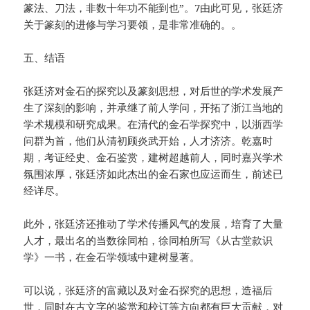
篆法、刀法，非数十年功不能到也”。7由此可见，张廷济
关于篆刻的进修与学习要领，是非常准确的。。
五、结语
张廷济对金石的探究以及篆刻思想，对后世的学术发展产
生了深刻的影响，并承继了前人学问，开拓了浙江当地的
学术规模和研究成果。在清代的金石学探究中，以浙西学
问群为首，他们从清初顾炎武开始，人才济济。乾嘉时
期，考证经史、金石鉴赏，建树超越前人，同时嘉兴学术
氛围浓厚，张廷济如此杰出的金石家也应运而生，前述已
经详尽。
此外，张廷济还推动了学术传播风气的发展，培育了大量
人才，最出名的当数徐同柏，徐同柏所写《从古堂款识
学》一书，在金石学领域中建树显著。
可以说，张廷济的富藏以及对金石探究的思想，造福后
世，同时在古文字的鉴赏和校订等方向都有巨大贡献，对