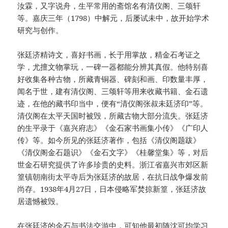
汝霖，又字说舟，生平常用的斋馆名有清仪阁、三颂轩
等。嘉庆三年（1798）中解元，后屡试未中，故开始学术
研究与创作。
张廷济精诗文，喜好书画，长于用掌故，精金石考证之
学，尤擅文物掌玩，一碑一器都能分辨其真假。他特别喜
好收集各种古物，所藏青铜器、碑刻和画、印数量丰厚，
闻名于世，建有清仪阁、三颂轩等用来收藏书籍、金石遗
迹，在他的藏书印当中，便有“清仪阁张叔未廷济印”等。
清仪阁在太平天国时被毁，所藏古物大部分流失。张廷济
的生平录于《嘉兴府志》《金石家书画集小传》《广印人
传》等。如今所见的张廷济著作，包括《清仪阁题跋》
《清仪阁金石题识》《金石文字》《桂馨堂集》等，对后
世金石研究提供了许多珍贵的史料。浙江省嘉兴市郊区新
篁镇朝南街太平寺后为张廷济的故居，在抗日战争爆发前
尚存。1938年4月27日，日本侵略军焚掠新篁，张廷济故
居遗憾被毁。
在张廷济的金石与书法交游中，可知他最初随沈可均学习