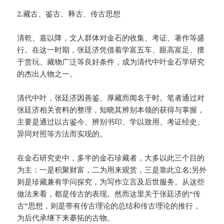
2.藏古、鉴古、释古、传古思想
清乾、嘉以降，文人群体对金石的收集、考证、著作等盛
行。在这一时期，张廷济凭借着学富五车、眼高富足、擅
于赏玩、藏物广泛等良好条件，成为清代中叶金石学研究
的杰出人物之一。
清代中叶，张廷济因善鉴、厚藏而闻名于时。笔者通过对
张廷济相关资料的整理，知晓其辨别本领的获得与掌握，
主要是通过以古鉴今、辨别书印、学以致用、考证经史、
异同对照等方法而实现的。
在金石研究史中，多半的金石珍藏者，大多以此三个目的
为主：一是积聚财富，二为用来观赏，三是靠此立名;另外
则是珍藏兼有学问探究，为写作立言及后世服务。从这些
做法来看，都是传古的表现。然而这里关于张廷济的“传
古”思想，则是带有传古理论的总结和传古理论的推行，
为后代承继下来摹拓的古物。