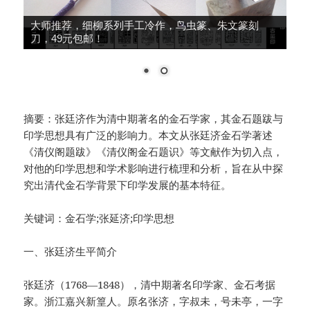
大师推荐，细柳系列手工冷作，鸟虫篆、朱文篆刻
刀，49元包邮！
摘要：张廷济作为清中期著名的金石学家，其金石题跋与
印学思想具有广泛的影响力。本文从张廷济金石学著述
《清仪阁题跋》《清仪阁金石题识》等文献作为切入点，
对他的印学思想和学术影响进行梳理和分析，旨在从中探
究出清代金石学背景下印学发展的基本特征。
关键词：金石学;张延济;印学思想
一、张廷济生平简介
张廷济（1768—1848），清中期著名印学家、金石考据
家。浙江嘉兴新篁人。原名张济，字叔未，号未亭，一字