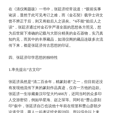
在《清仪阁题跋》一书中，张廷济经常说道：“眼前实事
讹误，显然于此可见考订之难，而《金石契》载学士诗文
曾不辨正于后，则又将贻后人之误矣。”4不能“贻后人之
误”，张廷济通过对金石学严谨全面的思想各方照见，想
为后世留下准确的记载与大部分精美的金石器物，实乃真
知灼见，而其中的丰厚藏品，如清仪阁的藏品连跋多次流
传下来，都是张廷济传古思想的印证。
四、张廷济印学思想的独特性
1.率先提出“古文印”
张廷济虽然是“清二百余年，精篆刻者”之一，但目前还没
有发现他流传下来的篆刻作品真迹，仅存一方他的边款。
张廷济一生珍藏秦汉印玺大约466方，还同当时的众多印
人交游密切，例如毕星海、赵之琛等。同时在“曹山彦刻
印”叙中，张廷济自己也说他十年前在馆篁和曹山彦朝夕
论道交流，两人一起考证经史和治印。所以综合以上来