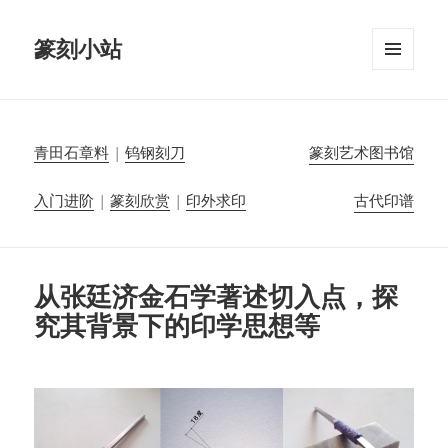
篆刻小站
菜单和
挂件
青田石章料
|
钨钢刻刀
篆刻艺术图书馆
入门进阶
|
篆刻欣赏
|
印外求印
古代印谱
从张廷济金石学著述切入点，探
究其背景下的印学思想等