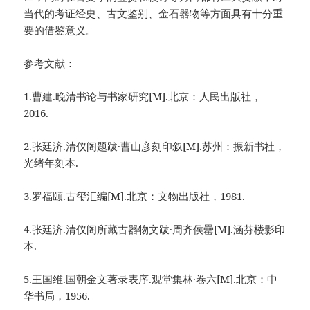
当代的考证经史、古文鉴别、金石器物等方面具有十分重
要的借鉴意义。
参考文献：
1.曹建.晚清书论与书家研究[M].北京：人民出版社，
2016.
2.张廷济.清仪阁题跋·曹山彦刻印叙[M].苏州：振新书社，
光绪年刻本.
3.罗福颐.古玺汇编[M].北京：文物出版社，1981.
4.张廷济.清仪阁所藏古器物文跋·周齐侯罍[M].涵芬楼影印
本.
5.王国维.国朝金文著录表序.观堂集林·卷六[M].北京：中
华书局，1956.