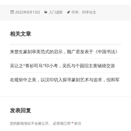
发
分
标
2022年8月13日
入门进阶
印学
、
印学论文
布
类
签
于
相关文章
来楚生篆刻审美范式的启示，魏广君发表于《中国书法》
吴让之“青衫司马”印小考，吴氏与个园旧主黄锡禧交游
在规矩中之美，以汉印切入探寻篆刻艺术与追求，倪和军
发表回复
您的邮箱地址不会被公开。
必填项已用
*
标注