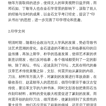
物等方面取得的进步，使得文人的审美视野日益开阔，而
邓石如、丁敬等人也在金石学背景的影响下，汲取了前人
的经验与当时的成果，以金石文字考订经史，提议了“印
从书出”的思想，进一步完善了印学理论和意趣。
2.印学文何
明清时期，随着社会政治与文人学风的发展，势必导致书
法艺术思潮的变化。金石遗迹的不断出土和临摹拓印的日
益传播，再加上斯学、朴学的迅速发展，使得艺术家的求
新意识萌发，他们反对临摹，各个领域都受到了一定的影
响。除了画坛、书坛，还波及到了印坛，尤其在明代的秦
汉章艺术传统衰颓之际，文彭、何震开始从篆刻的内容、
刀法、材料等方面入手，对篆刻的发展进行革故鼎新，在
吸收吾衍、赵孟頫等人的思想后，倡导印要宗于秦汉古玺
传统，要沿革文字的六种书体。同时文彭首创把青田石当
作刻印材料，材料的变化极大程度促进了篆刻的发展。而
何震开创的刻印刀法，雄浑质朴，使篆刻得到了实质性的
重大提升。他们不仅开拓了崭新的领域，还开启了明清流