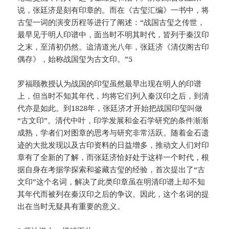
说，张廷济是刻有印章的。而在《古玺汇编》一书中，将
古玺一词的演变历程等进行了阐述：“战国古玺之传世，
最早见于明人印谱中，面当时不明其时代，皆列于秦汉印
之末，至清初仍然。迨清道光八年，张廷济《清仪阁古印
偶存》，始称战国玺为古文印。”5
罗福颐教授认为战国的印玺虽然最早出现在明人的印谱
上，但当时不知其年代，均将它们列入秦汉印之后，到清
代亦是如此。到1828年，张廷济才开始把战国印玺叫做
“古文印”。清代中叶，印学发展和金石学研究的条件渐渐
成熟，学者们对图章的思考与研究非常活跃。随着金石遗
迹的大批发现以及古印资料的日益增多，推动文人们对印
章有了全新的了解，而张廷济恰好处于这样一个时代，根
据自身在考据学探索和鉴藏古玺的经验，首次提出了“古
文印”这个名词，解决了此类印章虽在明清印谱上却不知
其年代而被列在秦汉印之后的争议。因此，这个名词的提
出在当时无疑具有重要的意义。