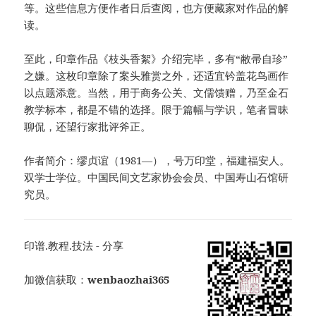
等。这些信息方便作者日后查阅，也方便藏家对作品的解
读。
至此，印章作品《枝头香絮》介绍完毕，多有“敝帚自珍”
之嫌。这枚印章除了案头雅赏之外，还适宜钤盖花鸟画作
以点题添意。当然，用于商务公关、文儒馈赠，乃至金石
教学标本，都是不错的选择。限于篇幅与学识，笔者冒昧
聊侃，还望行家批评斧正。
作者简介：缪贞谊（1981—），号万印堂，福建福安人。
双学士学位。中国民间文艺家协会会员、中国寿山石馆研
究员。
印谱.教程.技法 - 分享
加微信获取：
wenbaozhai365