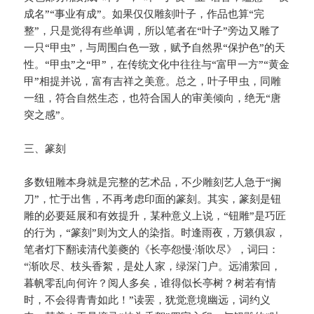
成名”“事业有成”。如果仅仅雕刻叶子，作品也算“完
整”，只是觉得有些单调，所以笔者在“叶子”旁边又雕了
一只“甲虫”，与周围白色一致，赋予自然界“保护色”的天
性。“甲虫”之“甲”，在传统文化中往往与“富甲一方”“黄金
甲”相提并说，富有吉祥之美意。总之，叶子甲虫，同雕
一纽，符合自然生态，也符合国人的审美倾向，绝无“唐
突之感”。
三、篆刻
多数钮雕本身就是完整的艺术品，不少雕刻艺人急于“搁
刀”，忙于出售，不再考虑印面的篆刻。其实，篆刻是钮
雕的必要延展和有效提升，某种意义上说，“钮雕”是巧匠
的行为，“篆刻”则为文人的染指。时逢雨夜，万籁俱寂，
笔者灯下翻读清代姜夔的《长亭怨慢·渐吹尽》，词曰：
“渐吹尽、枝头香絮，是处人家，绿深门户。远浦萦回，
暮帆零乱向何许？阅人多矣，谁得似长亭树？树若有情
时，不会得青青如此！”读罢，犹觉意境幽远，词约义