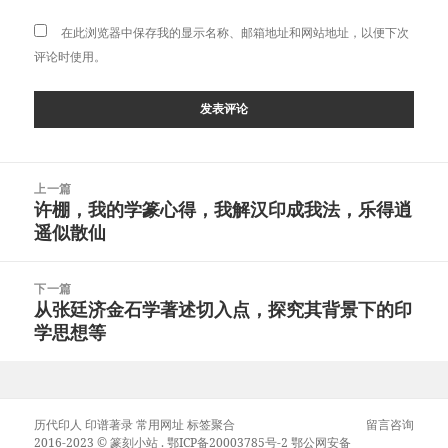
在此浏览器中保存我的显示名称、邮箱地址和网站地址，以便下次
评论时使用。
文
上一篇
章
许棚，我的学篆心得，我解汉印成我法，乐得逍
上
导
遥似散仙
篇
航
文
章：
下一篇
从张廷济金石学著述切入点，探究其背景下的印
下
学思想等
篇
文
章：
历代印人
印谱著录
常用网址
标签聚合
留言咨询
2016-2023 ©
篆刻小站
.
鄂ICP备20003785号-2
鄂公网安备