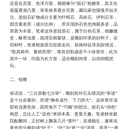
还是在灵度、色泽方面，都能够与“国石”相媲美，其文化
底蕴逐渐凸显，审美体系逐步完善，藏玩家也慢慢开始关
注。老挝石矿物成分主要为叶蜡石、高岭石、伊利石等，
因含量差异（成分比例），所呈现的石色也绚丽多姿，品
类甚为丰富。笔者这块老挝原石，属于白色石系，细嫩微
坚，略带浅黄，肌理呈棉絮状，是雕刻印章的好料子。在
切材时，笔者根据原石纹路走向、筋格特征等实际情况，
“取其精华、量材而用”，将其切割成若干小块章坯，此为
其中一块，印面为长方形，适合雕刻闲章，以供闲暇把
玩。
二、钮雕
俗话说，“三分原貌七分审”，雕刻前对石头情况的“审读”
是十分必要的，所谓“胸有成竹、下刀胆大”。这块章坯顶
部有浅黄色块，因而免不了“巧雕”的想法。按石头“俏色”
构思，总比人工“染色”来得本真、更显天趣。笔者静坐庭
院酝酿间，正好树上飘落几片“黄叶”，灵感顿生，遂将浅
黄色部分雕刻成“叶子”，“叶”与“夜”“业”谐音，蕴意“一夜