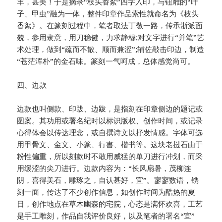
丰，甚美！于是摘录“枝头香絮”四字入印，与钮雕的“叶
子、甲虫”融为一体，整件印章作品索性就命名为《枝头
香絮》。在篆刻过程中，笔者取法丁敬一路，传承浙派面
貌，参用隶意，用刀稳健，力求静穆;对文字进行“并笔”艺
术处理，做到“疏而不散、顺而兼涩”;辅佐敲击印边，制造
“苍茫浑朴”的金石味。篆刻一气呵成，总体感觉尚可。
四、边款
边款也叫侧款、印跋、边跋，是指刻在印章侧边的题记或
图案。其功用或署名纪时以标识版权、创作时间，或记录
心得体会以传达理念，或自撰诗文以抒发情感。字体可选
用甲骨文、金文、小篆、行書、楷书等。这块老挝石由于
粉性偏重，所以刻款时不敢用威猛的单刀进行冲划，而采
用缓涩的尖刀进行。边款内容为：“长风扇暑，茂柳连
阴，喜得美石，雕琢之，自认甚好，宜”。寥寥数语，镌
刻一面，传达了不少创作信息，如创作时间为酷热的夏
日，创作地点在草木幽森的宅院，心态是满怀欢喜，工艺
是手工雕刻，作品自我评价良好，以及笔者的署名“宜”