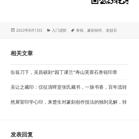
发
分
标
2022年8月13日
入门进阶
兽钮
、
篆刻创作
、
老挝石
布
类
签
于
相关文章
缶翁刀下，吴昌硕刻“园丁课兰”寿山芙蓉石兽钮印章
吴让之藏印：仪征清晖堂张氏藏书，一脉书香，百年流转
然犀室印学心印，来楚生对篆刻创作技法的独到见解，转
发表回复