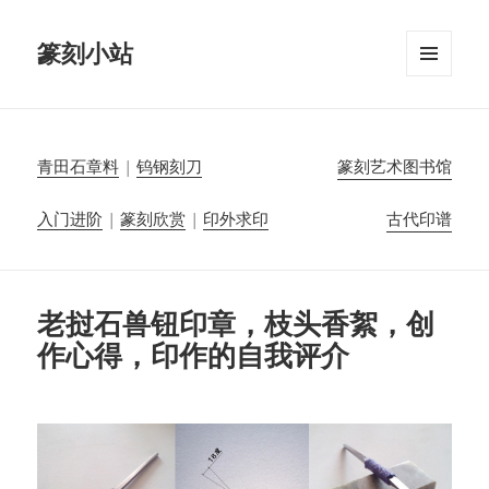
篆刻小站
菜单和
挂件
青田石章料
|
钨钢刻刀
篆刻艺术图书馆
入门进阶
|
篆刻欣赏
|
印外求印
古代印谱
老挝石兽钮印章，枝头香絮，创
作心得，印作的自我评介