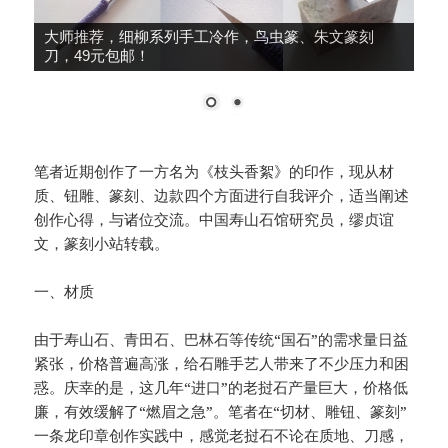
篆刻转印贴，刀法练习，兴趣提升，12大张240印面，
39元包邮！
笔者近期创作了一方名为《枝头香絮》的印作，现从材
质、钮雕、篆刻、边款四个方面进行自我评介，适当阐述
创作心得，与诸位交流。中国寿山石馆研究员，缪贞谊
文，篆刻小站转载。
一、材质
由于寿山石、青田石、巴林石等传统“国石”的需求量日益
紧张，价格普遍高涨，给石雕手艺人带来了不少压力和困
惑。庆幸的是，这几年“进口”的老挝石产量巨大，价格低
廉，有效缓解了“燃眉之急”。笔者在“切材、雕钮、篆刻”
一条龙印章创作实践中，感觉老挝石不论在质地、刀感，