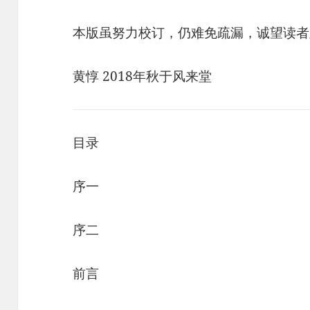
本版虽努力校订，仍难免疏漏，诚望读者
黄惇 2018年秋于风来堂
目录
序一
序二
前言