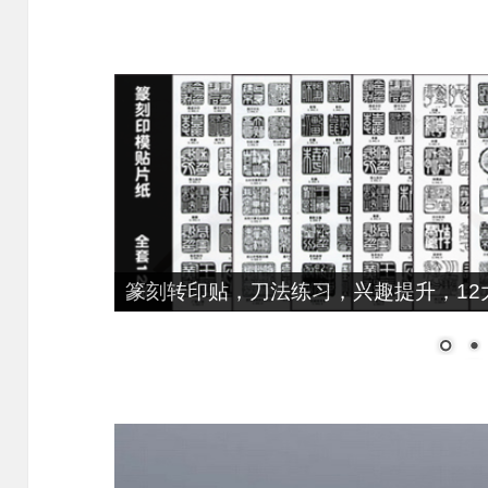
篆刻转印贴，刀法练习，兴趣提升，12大