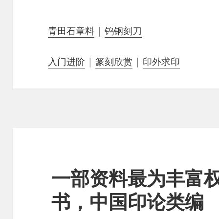
青田石章料
|
钨钢刻刀
入门进阶
|
篆刻欣赏
|
印外求印
一部资料最为丰富
书，中国印论类编