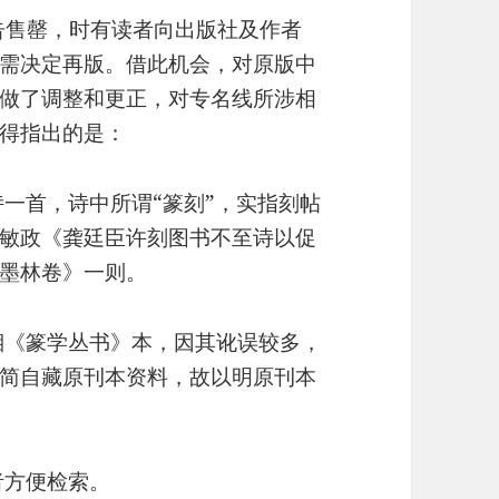
即告售罄，时有读者向出版社及作者
需决定再版。借此机会，对原版中
做了调整和更正，对专名线所涉相
得指出的是：
一首，诗中所谓“篆刻”，实指刻帖
敏政《龚廷臣许刻图书不至诗以促
墨林卷》一则。
湘《篆学丛书》本，因其讹误较多，
简自藏原刊本资料，故以明原刊本
者方便检索。