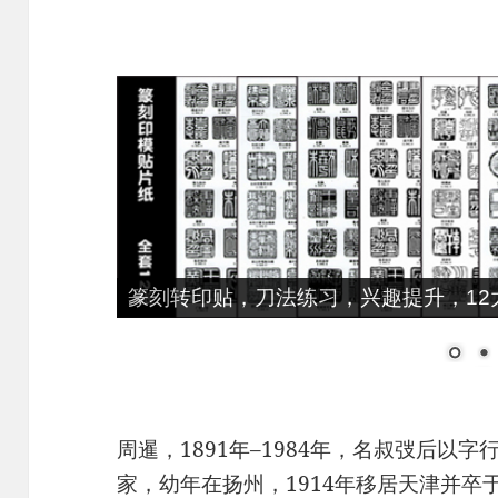
篆刻转印贴，刀法练习，兴趣提升，12大
周暹，1891年–1984年，名叔弢后以
家，幼年在扬州，1914年移居天津并卒