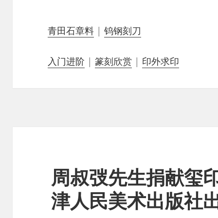
青田石章料
|
钨钢刻刀
入门进阶
|
篆刻欣赏
|
印外求印
周叔弢先生捐献玺
津人民美术出版社