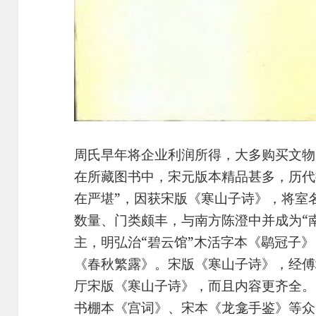
周氏早年将企业利润所得，大多购买文物
在所藏图书中，宋元版本精品甚多，历代
在严堪”，因获宋版《寒山子诗》，将室
数量、门类颇丰，与南方陈澄中并成为“
主，明弘治“碧云馆”木活字本《鹖冠子》
《春秋繁露》。宋版《寒山子诗》，经傅
厅宋版《寒山子诗》，而且内容更齐全。
书棚本《宫词》、宋本《龙龛手鉴》等众