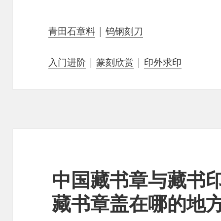
青田石章料
|
钨钢刻刀
入门进阶
|
篆刻欣赏
|
印外求印
中国藏书章与藏书
藏书章盖在哪的地