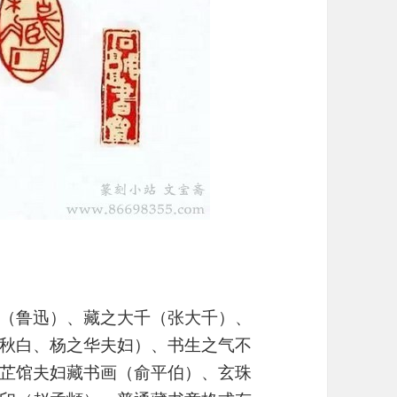
（鲁迅）、藏之大千（张大千）、
秋白、杨之华夫妇）、书生之气不
芷馆夫妇藏书画（俞平伯）、玄珠