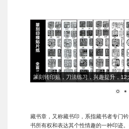
篆刻转印贴，刀法练习，兴趣提升，12大
藏书章，又称藏书印，系指藏书者专门钤
书所有权和表达其个性情趣的一种印迹。