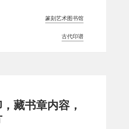
篆刻艺术图书馆
古代印谱
印，藏书章内容，
方