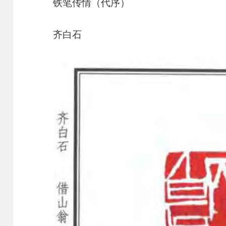
铁笔传情（代序）
齐白石