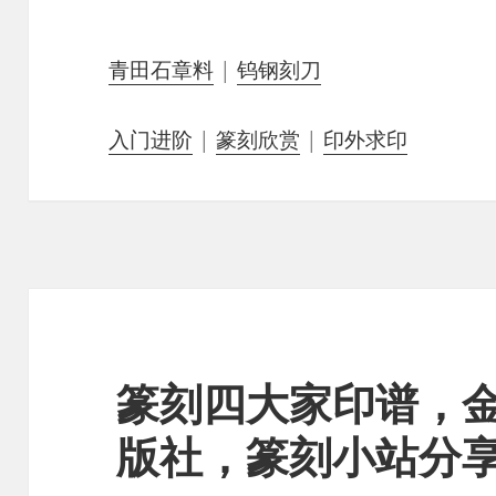
青田石章料
|
钨钢刻刀
入门进阶
|
篆刻欣赏
|
印外求印
篆刻四大家印谱，
版社，篆刻小站分