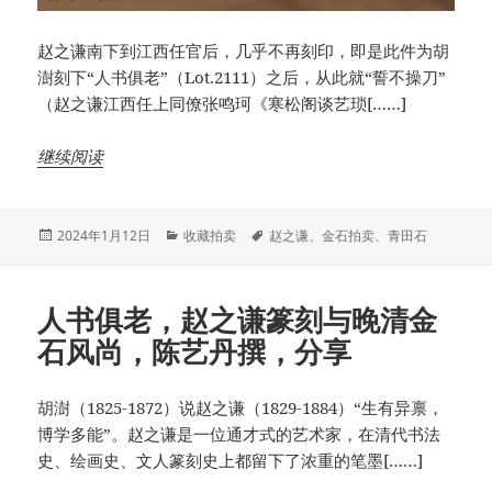
赵之谦南下到江西任官后，几乎不再刻印，即是此件为胡
澍刻下“人书俱老”（Lot.2111）之后，从此就“誓不操刀”
（赵之谦江西任上同僚张鸣珂《寒松阁谈艺琐[……]
继续阅读
发
分
标
2024年1月12日
收藏拍卖
赵之谦
、
金石拍卖
、
青田石
布
类
签
于
人书俱老，赵之谦篆刻与晚清金
石风尚，陈艺丹撰，分享
胡澍（1825-1872）说赵之谦（1829-1884）“生有异禀，
博学多能”。赵之谦是一位通才式的艺术家，在清代书法
史、绘画史、文人篆刻史上都留下了浓重的笔墨[……]