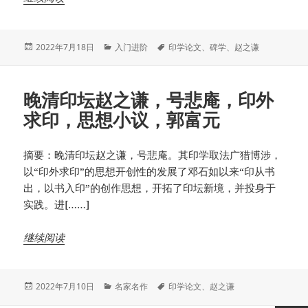
发
分
标
2022年7月18日
入门进阶
印学论文
、
碑学
、
赵之谦
布
类
签
于
晚清印坛赵之谦，号悲庵，印外
求印，思想小议，郭富元
摘要：晚清印坛赵之谦，号悲庵。其印学取法广猎博涉，
以“印外求印”的思想开创性的发展了邓石如以来“印从书
出，以书入印”的创作思想，开拓了印坛新境，并投身于
实践。进[……]
继续阅读
发
分
标
2022年7月10日
名家名作
印学论文
、
赵之谦
布
类
签