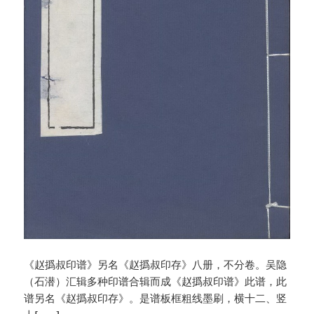
《赵撝叔印谱》另名《赵撝叔印存》八册，不分卷。吴隐
（石潜）汇辑多种印谱合辑而成《赵撝叔印谱》此谱，此
谱另名《赵撝叔印存》。是谱板框粗线墨刷，横十二、竖