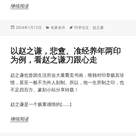
继续阅读
发
分
标
2024年1月12日
名家名作
印学论文
、
赵之谦
布
类
签
于
以赵之谦，悲盦、飡经养年两印
为例，看赵之谦刀跟心走
赵之谦也曾因生活所迫大量鬻卖书画，唯独对印章极其珍
惜，甚至一般不为外人刻制。所以，他一生所制之印，也
不足四百方。篆刻小站分享转载！
赵之谦是一个极重感情的[……]
继续阅读