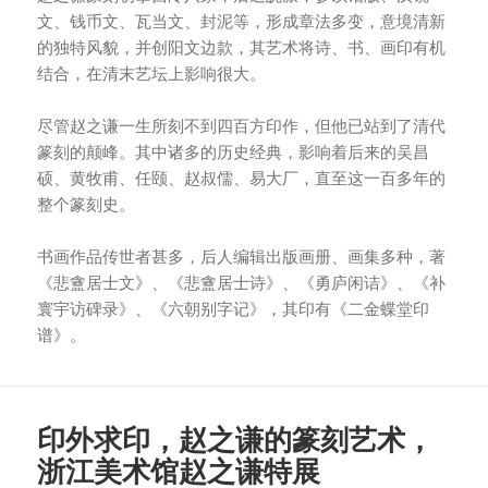
文、钱币文、瓦当文、封泥等，形成章法多变，意境清新
的独特风貌，并创阳文边款，其艺术将诗、书、画印有机
结合，在清末艺坛上影响很大。
尽管赵之谦一生所刻不到四百方印作，但他已站到了清代
篆刻的颠峰。其中诸多的历史经典，影响着后来的吴昌
硕、黄牧甫、任颐、赵叔儒、易大厂，直至这一百多年的
整个篆刻史。
书画作品传世者甚多，后人编辑出版画册、画集多种，著
《悲盦居士文》、《悲盦居士诗》、《勇庐闲诘》、《补
寰宇访碑录》、《六朝别字记》，其印有《二金蝶堂印
谱》。
印外求印，赵之谦的篆刻艺术，
浙江美术馆赵之谦特展