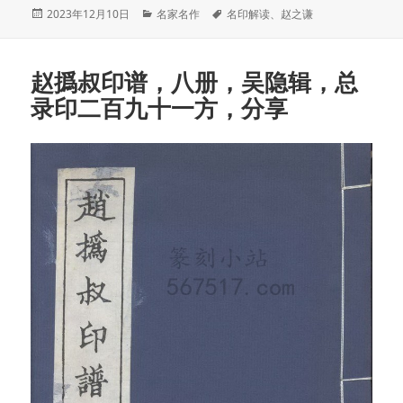
发
分
标
2023年12月10日
名家名作
名印解读
、
赵之谦
布
类
签
于
赵撝叔印谱，八册，吴隐辑，总
录印二百九十一方，分享