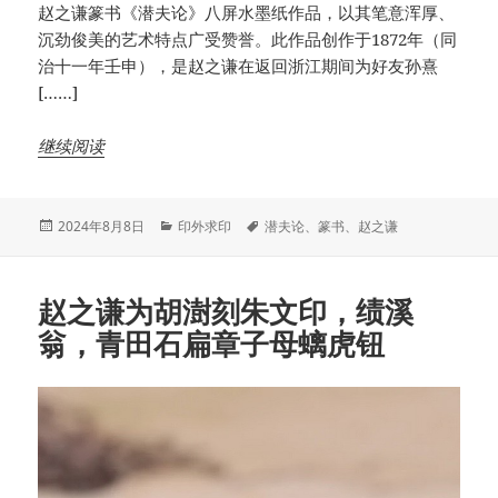
赵之谦篆书《潜夫论》八屏水墨纸作品，以其笔意浑厚、
沉劲俊美的艺术特点广受赞誉。此作品创作于1872年（同
治十一年壬申），是赵之谦在返回浙江期间为好友孙熹
[……]
继续阅读
发
分
标
2024年8月8日
印外求印
潜夫论
、
篆书
、
赵之谦
布
类
签
于
赵之谦为胡澍刻朱文印，绩溪
翁，青田石扁章子母螭虎钮