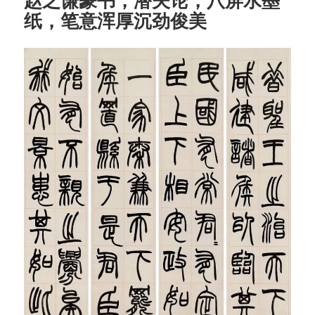
赵之谦篆书，潜夫论，八屏水墨
纸，笔意浑厚沉劲俊美