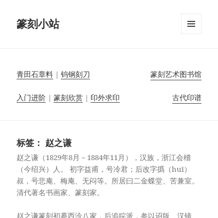
篆刻小站
菜单和
挂件
青田石章料
|
钨钢刻刀
篆刻艺术图书馆
入门进阶
|
篆刻欣赏
|
印外求印
古代印谱
标签：
赵之谦
赵之谦（1829年8月－1884年11月），汉族，浙江会稽
（今绍兴）人。 初字益甫，号冷君；后改字撝（huī）
叔，号悲庵、梅庵、无闷等。所居曰二金蝶堂、苦兼室。
清代著名书画家、篆刻家。
赵之谦篆刻初摹西泠八家，后追皖派，参以诏版、汉镜