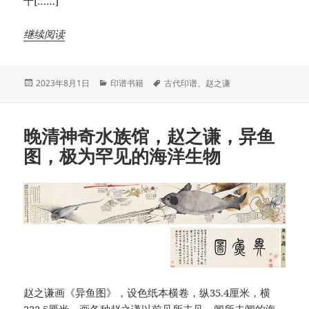
十[……]
继续阅读
发
分
标
2023年8月1日
印谱书籍
古代印谱
、
赵之谦
布
类
签
于
晚清神奇水族馆，赵之谦，异鱼
图，极为罕见的海洋生物
赵之谦画《异鱼图》，设色纸本横卷，纵35.4厘米，横