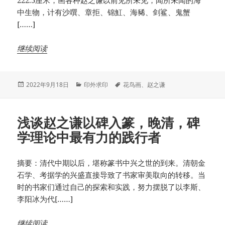
222.5厘米，画各种赵之谦以前见所未见，闻所未闻的海
中生物，计有沙噀、章拒、锦魟、海豨、剑鲨、鬼蟹
[……]
继续阅读
发
分
标
2022年9月18日
印外求印
花鸟画
、
赵之谦
布
类
签
于
浅谈赵之谦以碑入篆，晚清，碑
学理论中最有力的践行者
摘要：清代中期以后，堪称篆书中兴之世的到来。清朝金
石学、考据学的兴盛直接导致了书家审美取向的转移。当
时的书家们通过自己的探索和实践，努力摆脱了以李斯、
李阳冰为代[……]
继续阅读