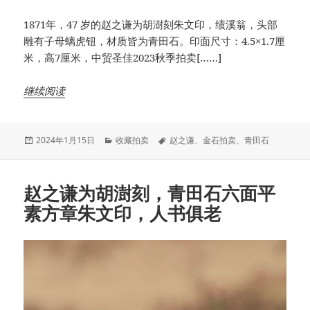
1871年，47 岁的赵之谦为胡澍刻朱文印，绩溪翁，头部
雕有子母螭虎钮，材质皆为青田石。印面尺寸：4.5×1.7厘
米，高7厘米，中贸圣佳2023秋季拍卖[……]
继续阅读
发
分
标
2024年1月15日
收藏拍卖
赵之谦
、
金石拍卖
、
青田石
布
类
签
于
赵之谦为胡澍刻，青田石六面平
素方章朱文印，人书俱老