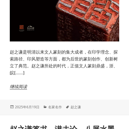
赵之谦是明清以来文人篆刻的集大成者，在印学理念、探
索路径、印风塑造等方面，都为后世的篆刻创作、创新树
立了典范。赵之谦所处的时代，正值文人篆刻鼎盛，浙、
皖[……]
继续阅读
发
分
标
2025年6月19日
名家名作
赵之谦
布
类
签
于