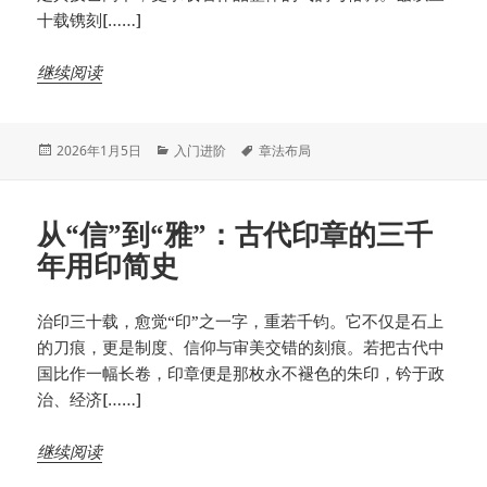
十载镌刻[……]
继续阅读
发
分
标
2026年1月5日
入门进阶
章法布局
布
类
签
于
从“信”到“雅”：古代印章的三千
年用印简史
治印三十载，愈觉“印”之一字，重若千钧。它不仅是石上
的刀痕，更是制度、信仰与审美交错的刻痕。若把古代中
国比作一幅长卷，印章便是那枚永不褪色的朱印，钤于政
治、经济[……]
继续阅读