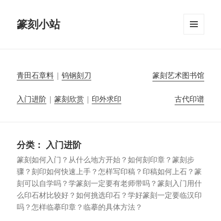
篆刻小站
菜单和
挂件
青田石章料
|
钨钢刻刀
篆刻艺术图书馆
入门进阶
|
篆刻欣赏
|
印外求印
古代印谱
分类：
入门进阶
篆刻如何入门？从什么地方开始？如何刻印章？篆刻步
骤？刻印如何快速上手？怎样写印稿？印稿如何上石？篆
刻可以自学吗？学篆刻一定要有老师带吗？篆刻入门用什
么印石材比较好？如何挑选印石？学好篆刻一定要临汉印
吗？怎样临摹印章？临摹的具体方法？