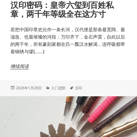
汉印密码：皇帝六玺到百姓私
章，两千年等级全在这方寸
若把中国印章史比作一条长河，汉代便是那条最宽阔、最
湍急、也最璀璨的河段：万印齐下，金石声震，自此以后
的两千年，所有篆刻家都在舀一瓢汉水解渴，连呼吸都带
着铜锈与缪[……]
继续阅读
发
分
标
2026年1月28日
入门进阶
汉印
布
类
签
于