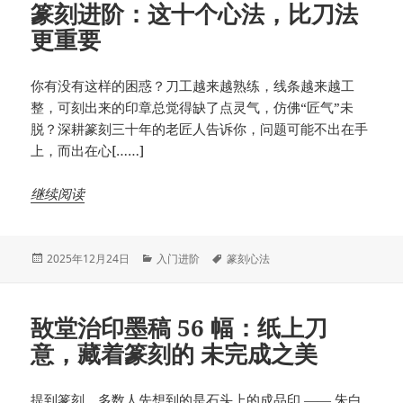
篆刻进阶：这十个心法，比刀法
更重要
你有没有这样的困惑？刀工越来越熟练，线条越来越工
整，可刻出来的印章总觉得缺了点灵气，仿佛“匠气”未
脱？深耕篆刻三十年的老匠人告诉你，问题可能不出在手
上，而出在心[……]
继续阅读
发
分
标
2025年12月24日
入门进阶
篆刻心法
布
类
签
于
敔堂治印墨稿 56 幅：纸上刀
意，藏着篆刻的 未完成之美
提到篆刻，多数人先想到的是石头上的成品印 —— 朱白