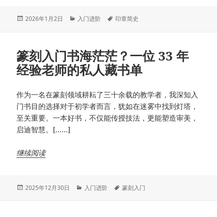
发
分
标
2026年1月2日
入门进阶
印章简史
布
类
签
于
篆刻入门书海茫茫？一位 33 年
经验老师的私人藏书单
作为一名在篆刻领域耕耘了三十余载的教学者，我深知入
门书目的选择对于初学者而言，犹如在迷雾中找到灯塔，
至关重要。一本好书，不仅能传授技法，更能塑造审美，
启迪智慧。[……]
继续阅读
发
分
标
2025年12月30日
入门进阶
篆刻入门
布
类
签
于