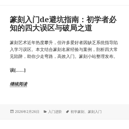
篆刻入门de避坑指南：初学者必
知的四大误区与破局之道
篆刻艺术近年热度攀升，但许多爱好者因缺乏系统指导陷
入学习误区。本文结合篆刻名家经验与案例，剖析四大常
见陷阱，助你少走弯路，高效入门。篆刻小站整理发布。
误[……]
继续阅读
发
分
标
2026年2月26日
入门进阶
初学篆刻
、
篆刻入门
布
类
签
于