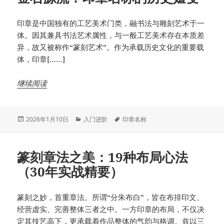
印章是中国独有的工艺美术门类，融书法与雕刻艺术于一
体。因其兼具书法艺术属性，与一般工艺美术存在本质差
异，故又被称作“篆刻艺术”。作为承载历史文化的重要载
体，印章[……]
继续阅读
发
分
标
2026年1月10日
入门进阶
印章名称
布
类
签
于
篆刻章法之美：19种布局心法
（30年实战精要）
篆刻之妙，首重章法。所谓“分朱布白”，皆在布排印文、
经营虚实、完善整体三者之中。一方印章的布局，不仅决
定其技艺高下，更承载着作品整体的气韵与格调。兹以三