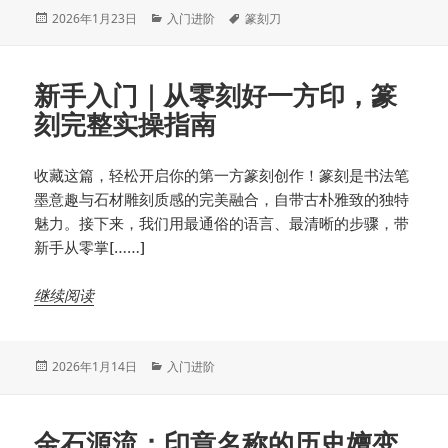
发
分
标
2026年1月23日
入门进阶
篆刻刀
布
类
签
于
新手入门｜从零刻好一方印，篆
刻完整实操指南
收藏这篇，轻松开启你的第一方篆刻创作！篆刻是书法笔
墨意趣与石材雕刻质感的完美融合，自带古朴雅致的独特
魅力。接下来，我们用最通俗的语言、最清晰的步骤，带
新手从零掌[……]
继续阅读
发
分
2026年1月14日
入门进阶
布
类
于
金石源流：印章名称的历史嬗变