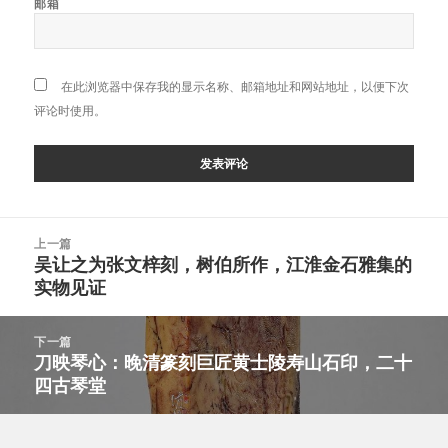
邮箱
在此浏览器中保存我的显示名称、邮箱地址和网站地址，以便下次
评论时使用。
文
上一篇
章
吴让之为张文梓刻，树伯所作，江淮金石雅集的
上
导
实物见证
篇
航
文
章：
下一篇
刀映琴心：晚清篆刻巨匠黄士陵寿山石印，二十
下
四古琴堂
篇
文
章：