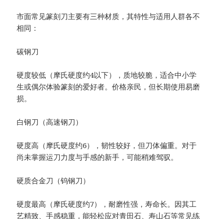
市面常见篆刻刀主要有三种材质，其特性与适用人群各不
相同：
碳钢刀
硬度较低（摩氏硬度约4以下），质地较脆，适合中小学
生或偶尔体验篆刻的爱好者。价格亲民，但长期使用易磨
损。
白钢刀（高速钢刀）
硬度高（摩氏硬度约6），韧性较好，但刀体偏重。对于
尚未掌握运刀力度与手感的新手，可能稍难驾驭。
硬质合金刀（钨钢刀）
硬度最高（摩氏硬度约7），耐磨性强，寿命长。因其工
艺精致、手感稳重，能轻松应对青田石、寿山石等常见练