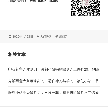
加微信获取：
wenbaozhai365
发
分
标
2026年1月23日
入门进阶
篆刻刀
布
类
签
于
相关文章
印石刻字刀雕刻刀，篆刻小站钨钢篆刻刀三件套29元包邮
齐派写意大角度篆刻刀，适合冲刀与单刀，篆刻小站出品
篆刻小站高级篆刻刀，三只一套，初学进阶篆刻不二选择