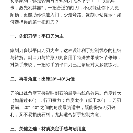
初学篆刻，你是否面对各式刻刀无从下手？“工欲善其
事，必先利其器”，一把合适的刻刀，不仅能让你下刀更
顺畅，更能助你快速入门，少走弯路。篆刻小站提示：如
何选择你的第一把刻刀？
一、先识刀型：平口刀为主
篆刻刀多以平口刀刃为主，这种设计利于控制线条的粗细
与转折。斜口刀与锥形刀则多用于特殊效果或细节修饰，
对新手来说，一把称手的平口刀已足够应对大多数练习。
二、再看角度：出锋20°–40°为佳
刀的出锋角度直接影响刻石的感受与线条效果。角度过大
（如超过40°），行刀费力；角度太小（低于20°），刀刃
易崩。20°–40° 之间的角度最为适中，既能保持刀刃锋
利，又不易损伤石料，尤其适合新手控制力道。
三、关键之选：材质决定手感与耐用度