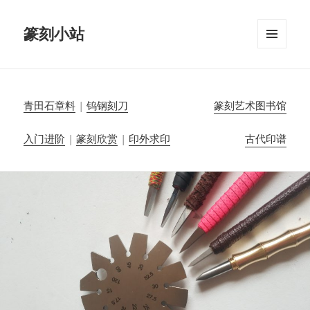
篆刻小站
菜单和
挂件
青田石章料
|
钨钢刻刀
篆刻艺术图书馆
入门进阶
|
篆刻欣赏
|
印外求印
古代印谱