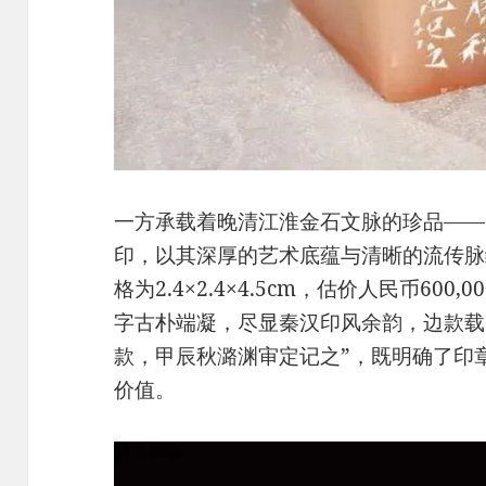
一方承载着晚清江淮金石文脉的珍品——
印，以其深厚的艺术底蕴与清晰的流传脉
格为2.4×2.4×4.5cm，估价人民币600,0
字古朴端凝，尽显秦汉印风余韵，边款载
款，甲辰秋潞渊审定记之”，既明确了印
价值。