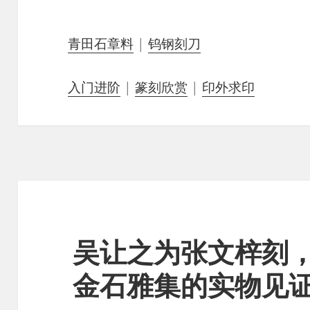
青田石章料
|
钨钢刻刀
入门进阶
|
篆刻欣赏
|
印外求印
吴让之为张文梓刻
金石雅集的实物见