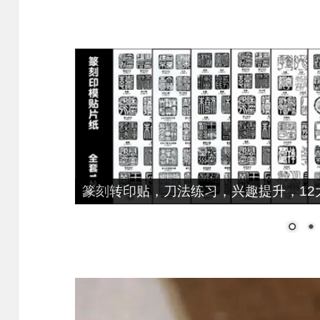
篆刻转印贴，刀法练习，兴趣提升，12大