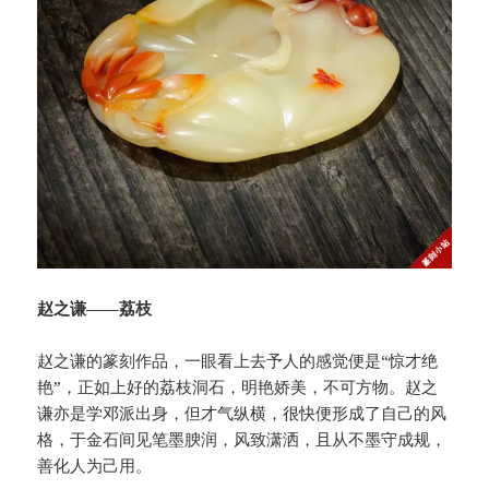
赵之谦——荔枝
赵之谦的篆刻作品，一眼看上去予人的感觉便是“惊才绝
艳”，正如上好的荔枝洞石，明艳娇美，不可方物。赵之
谦亦是学邓派出身，但才气纵横，很快便形成了自己的风
格，于金石间见笔墨腴润，风致潇洒，且从不墨守成规，
善化人为己用。