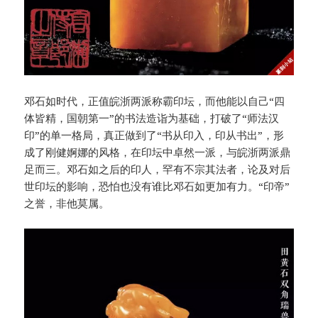
邓石如时代，正值皖浙两派称霸印坛，而他能以自己“四
体皆精，国朝第一”的书法造诣为基础，打破了“师法汉
印”的单一格局，真正做到了“书从印入，印从书出”，形
成了刚健婀娜的风格，在印坛中卓然一派，与皖浙两派鼎
足而三。邓石如之后的印人，罕有不宗其法者，论及对后
世印坛的影响，恐怕也没有谁比邓石如更加有力。“印帝”
之誉，非他莫属。