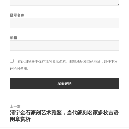
显示名称
邮箱
在此浏览器中保存我的显示名称、邮箱地址和网站地址，以便下次
评论时使用。
文
上一篇
章
清宁金石篆刻艺术雅鉴，当代篆刻名家多枚吉语
上
导
闲章赏析
篇
航
文