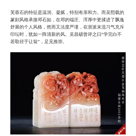
芙蓉石的特征是温润、凝腻，特别有亲和力。而吴熙载的
篆刻风格承接邓石如，在邓的端庄、浑厚中更揉进了飘逸
舒展的个人风格，然而又法度严谨，在浙派末流习气充斥
印坛时，犹如一阵清新的风。吴昌硕曾评之曰“学完白不
若取径于让翁”，足见推崇。