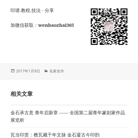
印谱.教程.技法 - 分享
加微信获取：
wenbaozhai365
发
分
2017年1月9日
名家名作
布
类
于
相关文章
金石承古意 青年启新章 —— 全国第二届青年篆刻家作品
展览析
瓦当印赏：檐瓦藏千年文脉 金石凝古今印韵