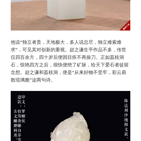
他说“独立者贵，天地极大，多人说总尽，独立难索难
求”，可见其对创新的重视。赵之谦生平作品不多，传世
仅四百余方，四十岁后便因目疾不再操刀。正如荔枝洞
石，惊艳四方之后，很快便绝了矿脉，给天下爱石者徒留
念想。赵之谦和荔枝洞，便是“从来好物不坚牢，彩云易
散琉璃脆”这两句诗。