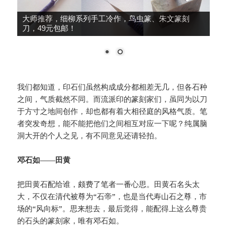
大师推荐，细柳系列手工冷作，鸟虫篆、朱文篆刻
刀，49元包邮！
我们都知道，印石们虽然构成成分都相差无几，但各石种
之间，气质截然不同。而流派印的篆刻家们，虽同为以刀
于方寸之地间创作，却也都有着大相径庭的风格气质。笔
者突发奇想，能不能把他们之间相互对应一下呢？纯属脑
洞大开的个人之见，有不同意见还请轻拍。
邓石如——田黄
把田黄石配给谁，颇费了笔者一番心思。田黄石名头太
大，不仅在清代被尊为“石帝”，也是当代寿山石之尊，市
场的“风向标”。思来想去，最后觉得，能配得上这么尊贵
的石头的篆刻家，唯有邓石如。