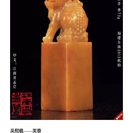
吴熙载——芙蓉