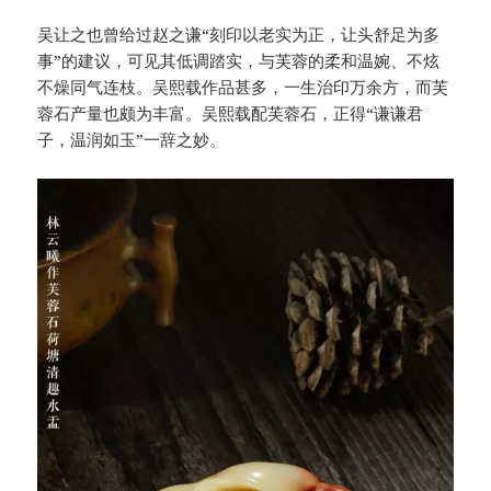
吴让之也曾给过赵之谦“刻印以老实为正，让头舒足为多
事”的建议，可见其低调踏实，与芙蓉的柔和温婉、不炫
不燥同气连枝。吴熙载作品甚多，一生治印万余方，而芙
蓉石产量也颇为丰富。吴熙载配芙蓉石，正得“谦谦君
子，温润如玉”一辞之妙。