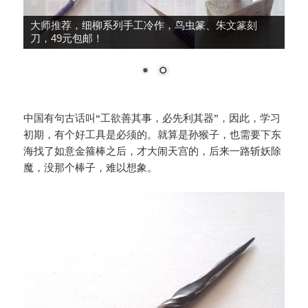
大师推荐，细柳系列手工冷作，鸟虫篆、朱文篆刻
刀，49元包邮！
中国有句古话叫“工欲善其事，必先利其器”，因此，学习
初期，有个好工具是必须的。就算是孙猴子，也需要下东
海找了如意金箍棒之后，才大闹天宫的，后来一路斩妖除
魔，没那个棒子，难以想象。