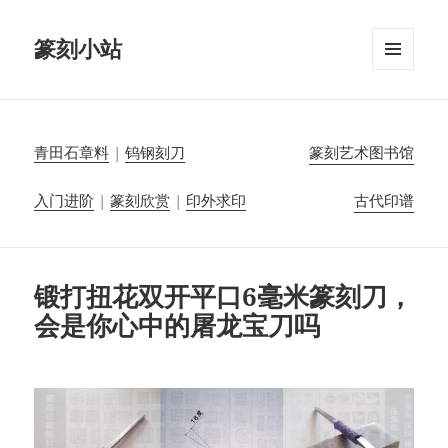
篆刻小站
菜单和
挂件
青田石章料
|
钨钢刻刀
篆刻艺术图书馆
入门进阶
|
篆刻欣赏
|
印外求印
古代印谱
锻打扭花双开平口6毫米篆刻刀，
会是你心中的屠龙宝刀吗