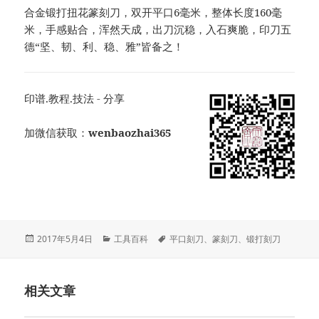
合金锻打扭花篆刻刀，双开平口6毫米，整体长度160毫
米，手感贴合，浑然天成，出刀沉稳，入石爽脆，印刀五
德“坚、韧、利、稳、雅”皆备之！
印谱.教程.技法 - 分享
加微信获取：
wenbaozhai365
发
分
标
2017年5月4日
工具百科
平口刻刀
、
篆刻刀
、
锻打刻刀
布
类
签
于
相关文章