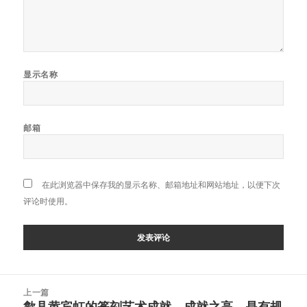
显示名称
邮箱
在此浏览器中保存我的显示名称、邮箱地址和网站地址，以便下次
评论时使用。
文
上一篇
章
歙县黄宾虹的篆刻艺术成就，成就之高，是有规
上