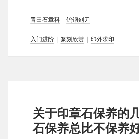
青田石章料
|
钨钢刻刀
入门进阶
|
篆刻欣赏
|
印外求印
关于印章石保养的
石保养总比不保养