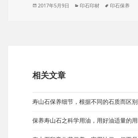
发
分
标
2017年5月9日
印石印材
印石保养
布
类
签
于
相关文章
寿山石保养细节，根据不同的石质而区别
保养寿山石之科学用油，用好油适量的用