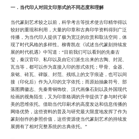
一．当代印人对回文印形式的不同态度和理解
当代篆刻艺术较之以前，科学考古等技术使古印精华得以
较好的重现和利用，大量的印章和古典印学资料得到广泛
传播，为当代印人提供了极为宽泛的欣赏和取法空间，体
现了时代风格的多样性。柳青凯在《试述当代篆刻持续发
展的时代机遇》中写道：“目前我们可以看到的先秦古
玺，秦汉官印、私印以及由它们派生出来的古陶、封泥、
瓦当等，都可以作为直接入印的形式依托；甲骨、金器、
泉铭、砖瓦、碑版、封范、残纸上的文字痕迹，也可以间
接（印化后）作为入印的文字依托；而原始抽象符号、部
落图腾徽志、先秦青铜饰纹、汉代画像石刻以及外国现代
绘画的视角陌生，又为印章格调的升华提供了参与时代审
美的思维依托。借助当代印刷术的高度发达和信息传播的
网络优势，这些资料的普及与研究最大限度地发挥了作为
篆刻创作的参照价值，这些资源使当代篆刻艺术的持续发
展拥有了相对完整系统的古典依托。”