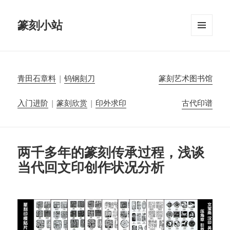
篆刻小站
菜单和
挂件
青田石章料
|
钨钢刻刀
篆刻艺术图书馆
入门进阶
|
篆刻欣赏
|
印外求印
古代印谱
两千多年的篆刻传承过程，浅谈
当代回文印创作状况分析