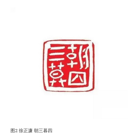
图2 徐正濂 朝三暮四