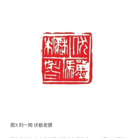
图3 刘一闻 伏枥老骥