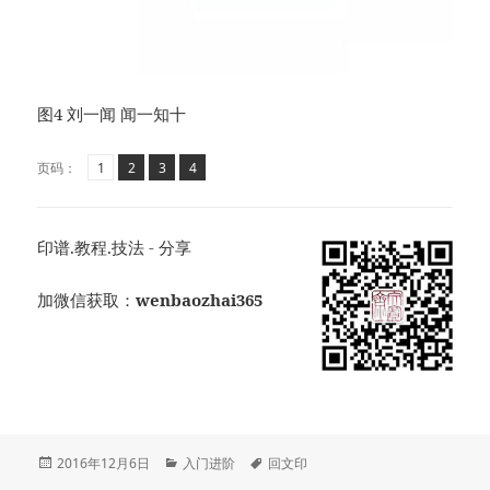
图4 刘一闻 闻一知十
页
页
,
页
,
页
,
页码：
1
2
3
4
印谱.教程.技法 - 分享
加微信获取：
wenbaozhai365
发
分
标
2016年12月6日
入门进阶
回文印
布
类
签