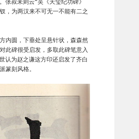
”。张叔未则云“吴《天玺纪功碑》
钗，为两汉来不可无一不能有二之
方内圆，下垂处呈悬针状，森森然
对此碑很受启发，多取此碑笔意入
后世认为赵之谦这方印还启发了齐白
派篆刻风格。