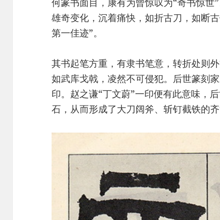
何篆书面目，康有为曾惊叹为“奇书惊世
雄奇变化，沉着痛快，如折古刀，如断古
第一佳迹”。
其书起笔方重，有隶书笔意，转折处则外
如武库戈戟，凌然不可侵犯。后世篆刻家
印。赵之谦“丁文蔚”一印便有此意味，
石，从而形成了大刀阔斧、斩钉截铁的齐