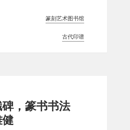
篆刻艺术图书馆
古代印谱
谶碑，篆书书法
雄健