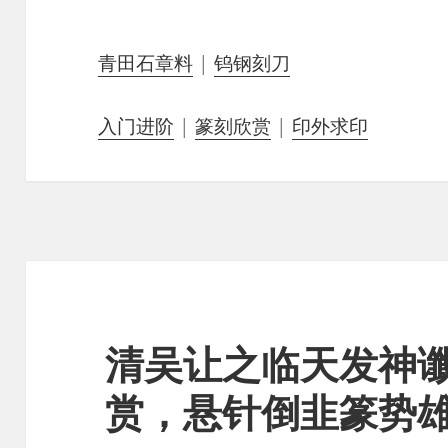
青田石章料
|
钨钢刻刀
入门进阶
|
篆刻欣赏
|
印外求印
清吴让之临天发神
赏，悬针倒韭篆势