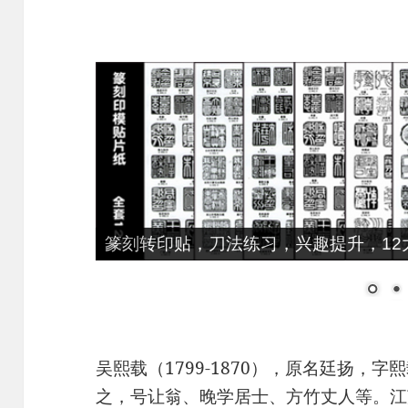
篆刻转印贴，刀法练习，兴趣提升，12大
吴熙载（1799-1870），原名廷扬，
之，号让翁、晚学居士、方竹丈人等。江