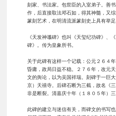
刻家、书法家。包世臣的入室弟子。善书
作，后直接取法邓石如，得其神髓，又综
篆刻艺术，在明清流派篆刻史上具有举足
《天发神谶碑》也叫《天玺纪功碑》、《
碑》。传为皇象所书。
关于此碑有这样一个记载：公元２６４年
昏庸，政局日益不稳。２７６年，改元天
文的舆论，以为吴国祥瑞。刻碑于一巨大
京）天禧寺。后碑石断为三截，故名《三
非是断裂。清嘉庆十年（１８０５年）
此碑的建立与迷信有关，而碑文的书写也