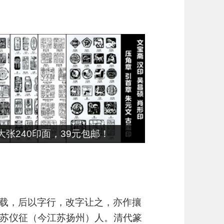
张240印面，39元包邮！
字熙载，后以字行，改字让之，亦作攘
苏仪征（今江苏扬州）人。清代篆