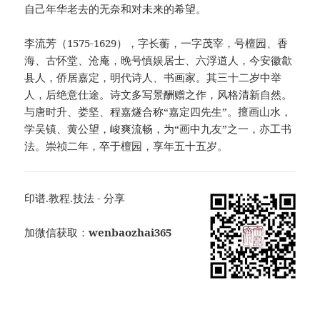
自己年华老去的无奈和对未来的希望。
李流芳（1575-1629），字长蘅，一字茂宰，号檀园、香
海、古怀堂、沧庵，晚号慎娱居士、六浮道人，今安徽歙
县人，侨居嘉定，明代诗人、书画家。其三十二岁中举
人，后绝意仕途。诗文多写景酬赠之作，风格清新自然。
与唐时升、娄坚、程嘉燧合称“嘉定四先生”。擅画山水，
学吴镇、黄公望，峻爽流畅，为“画中九友”之一，亦工书
法。崇祯二年，卒于檀园，享年五十五岁。
印谱.教程.技法 - 分享
加微信获取：
wenbaozhai365