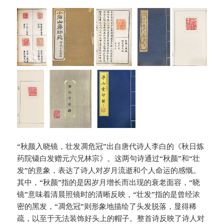
“秋颜入晓镜，壮发凋危冠”出自唐代诗人李白的《秋日炼
药院镊白发赠元六兄林宗》。这两句诗通过“秋颜”和“壮
发”的意象，表达了诗人对岁月流逝和个人命运的感慨。
其中，“秋颜”指的是因岁月增长而出现的衰老面容，“晓
镜”意味着清晨照镜时的清晰反映，“壮发”指的是曾经浓
密的黑发，“凋危冠”则形象地描绘了头发脱落，显得稀
疏，以至于无法装饰好头上的帽子。整首诗反映了诗人对