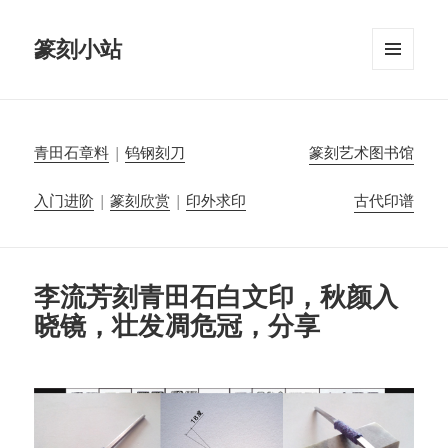
篆刻小站
菜单和
挂件
青田石章料
|
钨钢刻刀
篆刻艺术图书馆
入门进阶
|
篆刻欣赏
|
印外求印
古代印谱
李流芳刻青田石白文印，秋颜入
晓镜，壮发凋危冠，分享