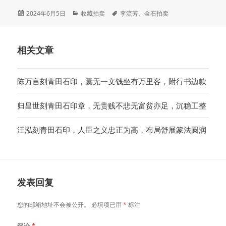
发
分
标
2024年6月5日
收藏拍卖
李流芳
、
金石拍卖
布
类
签
于
相关文章
陈万言刻青田石印，囊无一文钱坐有万里客，附行书边款
归昌世刻青田石印章，无贵贱不悲无富贫亦足，沉稳工整
汪泓刻青田石印，人臣之义忠正为高，布局舒展篆法圆润
发表回复
您的邮箱地址不会被公开。
必填项已用
*
标注
评论
*