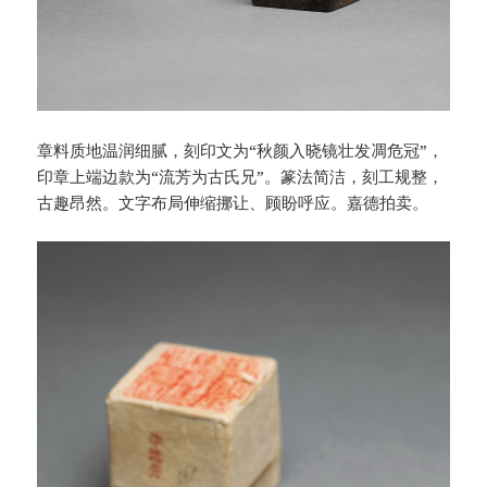
章料质地温润细腻，刻印文为“秋颜入晓镜壮发凋危冠”，
印章上端边款为“流芳为古氏兄”。篆法简洁，刻工规整，
古趣昂然。文字布局伸缩挪让、顾盼呼应。嘉德拍卖。