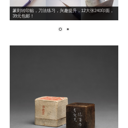
篆刻转印贴，刀法练习，兴趣提升，12大张240印面，
39元包邮！