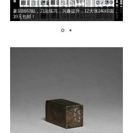
篆刻转印贴，刀法练习，兴趣提升，12大张240印面，
39元包邮！