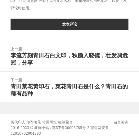
在此浏览器中保存我的显示名称、邮箱地址和网站地址，以便下次
评论时使用。
文
上一篇
章
李流芳刻青田石白文印，秋颜入晓镜，壮发凋危
上
导
冠，分享
篇
航
文
章：
下一篇
青田菜花黄印石，菜花青田石是什么？青田石的
下
稀有品种
篇
文
章：
历代印人
印谱著录
常用网址
标签聚合
留言咨询
2016-2023 ©
篆刻小站
.
鄂ICP备20003785号-2
鄂公网安备
42010702004383