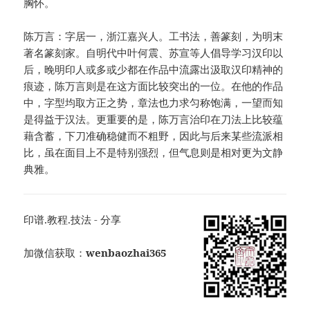
胸怀。
陈万言：字居一，浙江嘉兴人。工书法，善篆刻，为明末
著名篆刻家。自明代中叶何震、苏宣等人倡导学习汉印以
后，晚明印人或多或少都在作品中流露出汲取汉印精神的
痕迹，陈万言则是在这方面比较突出的一位。在他的作品
中，字型均取方正之势，章法也力求匀称饱满，一望而知
是得益于汉法。更重要的是，陈万言治印在刀法上比较蕴
藉含蓄，下刀准确稳健而不粗野，因此与后来某些流派相
比，虽在面目上不是特别强烈，但气息则是相对更为文静
典雅。
印谱.教程.技法 - 分享
加微信获取：
wenbaozhai365