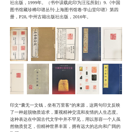
社出版，1999年。（书中误载此印为汪泓所刻）9.《中国
图书馆藏珍稀印谱丛刊·上海图书馆卷·学山堂印谱》第四
册，P28, 中州古籍出版社出版，2016年。
印文“囊无一文钱，坐有万里客”的来源，这两句印文反映
了一种超脱物质追求，重视精神交流和友情的人生态度。
这种表达在中国古代文学中并不罕见，用以形容一个人虽
然物质贫乏，但精神世界丰富，拥有远大的志向和广阔的