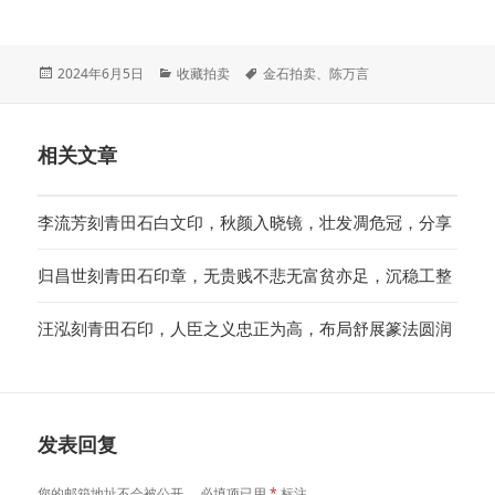
发
分
标
2024年6月5日
收藏拍卖
金石拍卖
、
陈万言
布
类
签
于
相关文章
李流芳刻青田石白文印，秋颜入晓镜，壮发凋危冠，分享
归昌世刻青田石印章，无贵贱不悲无富贫亦足，沉稳工整
汪泓刻青田石印，人臣之义忠正为高，布局舒展篆法圆润
发表回复
您的邮箱地址不会被公开。
必填项已用
*
标注