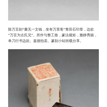
陈万言刻“囊无一文钱，坐有万里客”青田石印章，边款
“万言为古氏兄”。所作匀整工致，篆法规矩，雅静秀丽，
单刀行书边款。嘉德拍卖。篆刻小站转载分享。