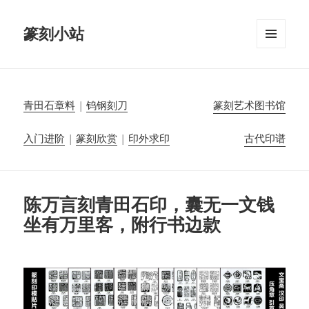
篆刻小站
菜单和
挂件
青田石章料
|
钨钢刻刀
篆刻艺术图书馆
入门进阶
|
篆刻欣赏
|
印外求印
古代印谱
陈万言刻青田石印，囊无一文钱
坐有万里客，附行书边款