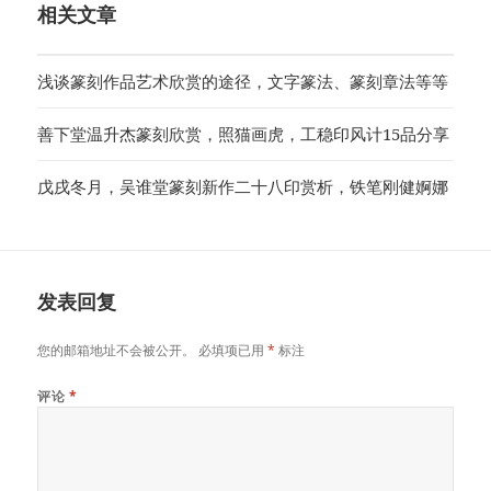
相关文章
浅谈篆刻作品艺术欣赏的途径，文字篆法、篆刻章法等等
善下堂温升杰篆刻欣赏，照猫画虎，工稳印风计15品分享
戊戌冬月，吴谁堂篆刻新作二十八印赏析，铁笔刚健婀娜
发表回复
您的邮箱地址不会被公开。
必填项已用
*
标注
评论
*