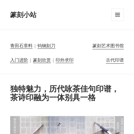
篆刻小站
菜单和
挂件
青田石章料
|
钨钢刻刀
篆刻艺术图书馆
入门进阶
|
篆刻欣赏
|
印外求印
古代印谱
独特魅力，历代咏茶佳句印谱，
茶诗印融为一体别具一格