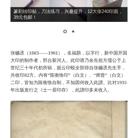
篆刻转印贴，刀法练习，兴趣提升，12大张240印面，
39元包邮！
张樾丞（1883——1961），名福荫，以字行，新中国开国
大印的制作者，邢台新河人。此印谱乃余先祖方儒公于上
世纪三十年代初所辑，据云印蜕全部得自张樾丞先生手，
共收印82方。内有“陈衡恪印”（白文）、“师曾”（白文）
二印，皆知为陈衡恪自制，不知因何收入此譜。比对1935
年出版发行之《士一居印存》，此譜印多未收入。