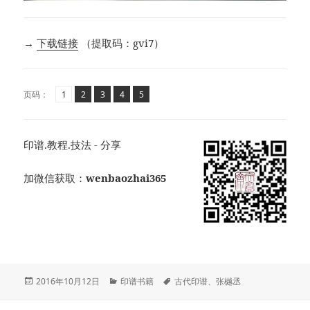
→
下载链接
（提取码：gvi7）
页
页
,
页
,
页
,
页
,
页码：
1
2
3
4
5
印谱.教程.技法 - 分享
加微信获取：
wenbaozhai365
发
分
标
2016年10月12日
印谱书籍
古代印谱
、
张樾丞
布
类
签
于