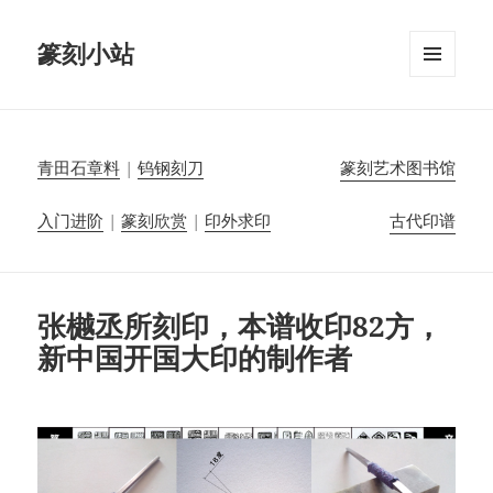
篆刻小站
菜单和
挂件
青田石章料
|
钨钢刻刀
篆刻艺术图书馆
入门进阶
|
篆刻欣赏
|
印外求印
古代印谱
张樾丞所刻印，本谱收印82方，
新中国开国大印的制作者