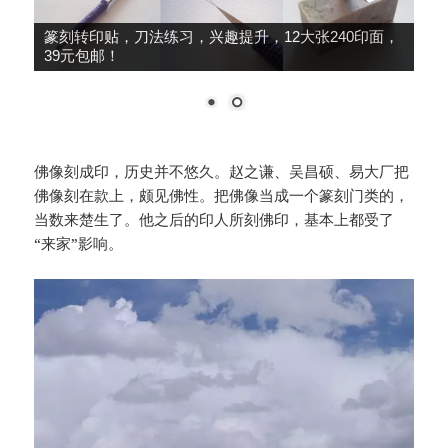
大师推荐，细柳系列手工冷作，鸟虫篆、朱文篆刻
刀，49元包邮！
佛像刻成印，历史并不悠久。赵之谦、吴昌硕、易大厂把
佛像刻在款上，颇见佛性。把佛像当成一个篆刻门类的，
当数来楚生了。他之后的印人所刻佛印，基本上都受了
“来家”影响。