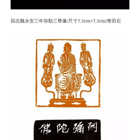
拟北魏永安三年弥勒三尊像/尺寸7.5cm×7.5cm/青田石