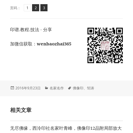
页
页
,
页
,
页码：
1
2
3
印谱.教程.技法 - 分享
加微信获取：
wenbaozhai365
发
分
标
2016年9月23日
名家名作
佛像印
、
邹涛
布
类
签
于
相关文章
无尽佛缘，西泠印社名家叶青峰，佛像印12品附局部放大