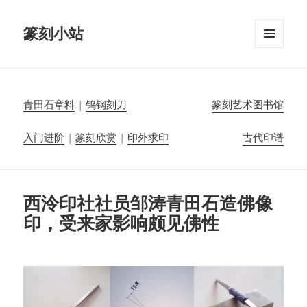
篆刻小站
菜单和
挂件
青田石章料
|
钨钢刻刀
篆刻艺术图书馆
入门进阶
|
篆刻欣赏
|
印外求印
古代印谱
西泠印社社员邹涛青田石造佛像
印，受来家影响颇见佛性