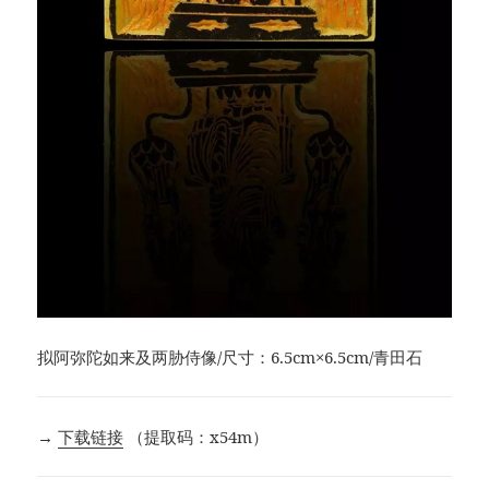
拟阿弥陀如来及两胁侍像/尺寸：6.5cm×6.5cm/青田石
→
下载链接
（提取码：x54m）