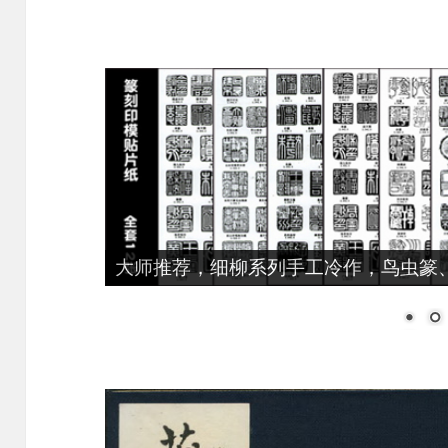
大师推荐，细柳系列手工冷作，鸟虫篆、