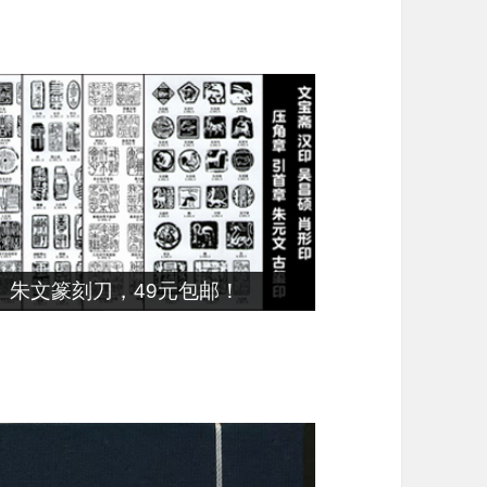
朱文篆刻刀，49元包邮！