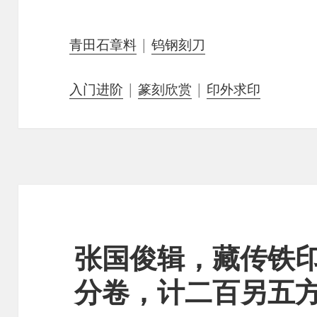
青田石章料
|
钨钢刻刀
入门进阶
|
篆刻欣赏
|
印外求印
张国俊辑，藏传铁
分卷，计二百另五