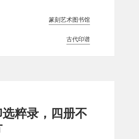
篆刻艺术图书馆
古代印谱
印选粹录，四册不
方