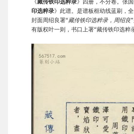
《
藏传铁印选粹录
》四册，不分卷。张国
印选粹录
》此谱。是谱板框幼线蓝刷，全
封面周绍良署“
藏传铁印选粹录，周绍良
有版权叶一则，书口上署“藏传铁印选粹