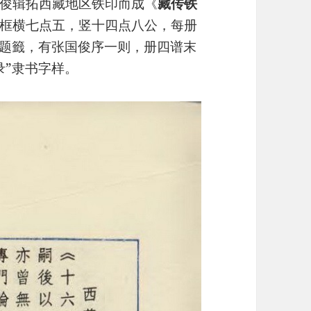
俊辑拓西藏地区铁印而成《
藏传铁
框横七点五，竖十四点八公，每册
”题籤，有张国俊序一则，册四谱末
录”隶书字样。