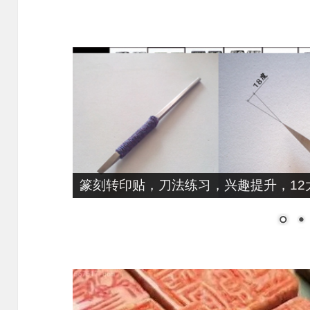
篆刻转印贴，刀法练习，兴趣提升，12大