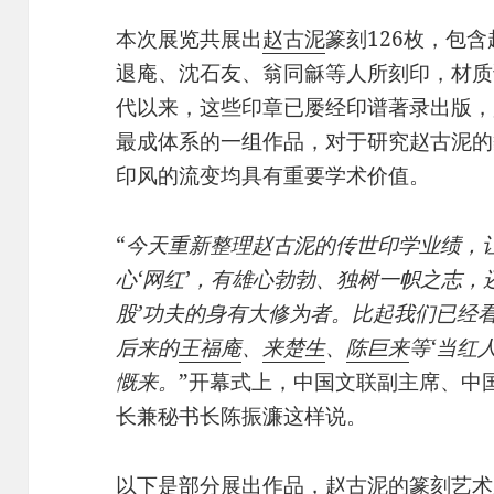
本次展览共展出
赵古泥
篆刻126枚，包
退庵、沈石友、翁同龢等人所刻印，材质
代以来，这些印章已屡经印谱著录出版，
最成体系的一组作品，对于研究赵古泥的
印风的流变均具有重要学术价值。
“
今天重新整理赵古泥的传世印学业绩，
心‘网红’，有雄心勃勃、独树一帜之志，
股’功夫的身有大修为者。比起我们已经
后来的
王福庵
、
来楚生
、
陈巨来
等‘当红
慨来。
”开幕式上，中国文联副主席、中
长兼秘书长陈振濂这样说。
以下是部分展出作品，赵古泥的篆刻艺术