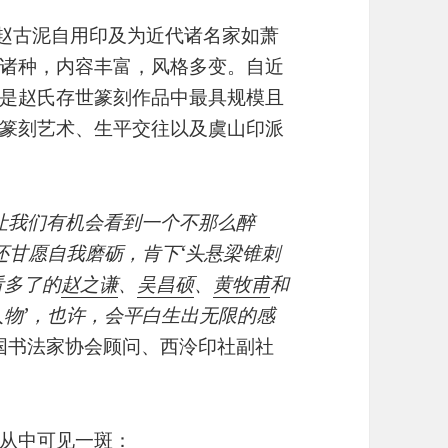
含赵古泥自用印及为近代诸名家如萧
诸种，内容丰富，风格多变。自近
是赵氏存世篆刻作品中最具规模且
篆刻艺术、生平交往以及虞山印派
让我们有机会看到一个不那么醉
还甘愿自我磨砺，肯下‘头悬梁锥刺
看多了的
赵之谦
、
吴昌硕
、
黄牧甫
和
人物’，也许，会平白生出无限的感
国书法家协会顾问、西泠印社副社
从中可见一斑：