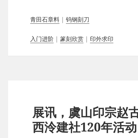
青田石章料
|
钨钢刻刀
入门进阶
|
篆刻欣赏
|
印外求印
展讯，虞山印宗赵
西泠建社120年活动