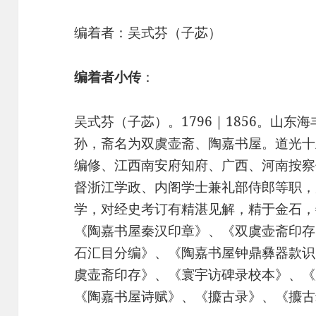
编着者：吴式芬（子苾）
编着者小传
：
吴式芬（子苾）。1796｜1856。山
孙，斋名为双虞壶斋、陶嘉书屋。道光十
编修、江西南安府知府、广西、河南按察
督浙江学政、内阁学士兼礼部侍郎等职，
学，对经史考订有精湛见解，精于金石，
《陶嘉书屋秦汉印章》、《双虞壶斋印存
石汇目分编》、《陶嘉书屋钟鼎彝器款识
虞壶斋印存》、《寰宇访碑录校本》、《
《陶嘉书屋诗赋》、《攗古录》、《攗古