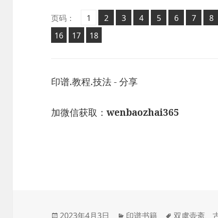
页
页
页
页
页
页
页
页
页码：
1
2
,
3
,
4
,
5
,
6
,
7
,
8
,
页
页
页
16
17
,
18
,
印谱.教程.技法 - 分享
加微信获取：
wenbaozhai365
发
分
标
2023年4月3日
印谱书籍
双虞壶斋
、