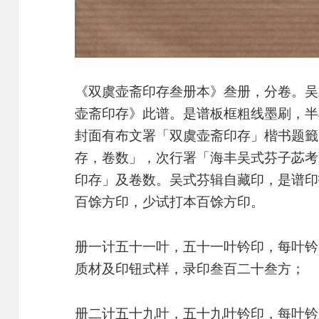
《双虞壶斋印存叁册本》叁册，分卷。吴
壶斋印存》此谱。是谱板框粗线墨刷，半
封面有布文署「双虞壶斋印存」楷书题籤
存，卷数」，次行署「海丰吴式芬子苾考
印存」及卷数。吴式芬辑自藏印，是谱印
百馀方印，少试打本百馀方印。
册一计五十一叶，五十一叶钤印，每叶钤
质材及印钮式样，录印叁百二十叁方；
册二计五十九叶，五十九叶钤印，每叶钤