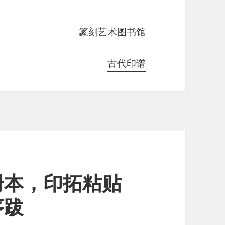
篆刻艺术图书馆
古代印谱
册本，印拓粘贴
序跋