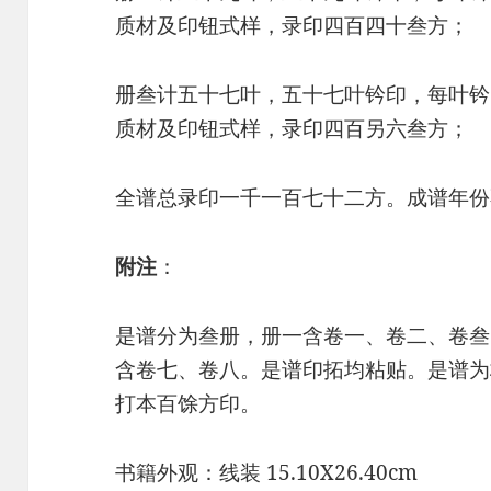
质材及印钮式样，录印四百四十叁方；
册叁计五十七叶，五十七叶钤印，每叶钤
质材及印钮式样，录印四百另六叁方；
全谱总录印一千一百七十二方。成谱年份
附注
：
是谱分为叁册，册一含卷一、卷二、卷叁
含卷七、卷八。是谱印拓均粘贴。是谱为
打本百馀方印。
书籍外观：线装 15.10X26.40cm