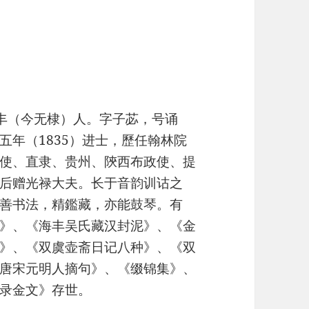
东海丰（今无棣）人。字子苾，号诵
五年（1835）进士，歷任翰林院
使、直隶、贵州、陝西布政使、提
后赠光禄大夫。长于音韵训诂之
善书法，精鑑藏，亦能鼓琴。有
》、《海丰吴氏藏汉封泥》、《金
》、《双虞壶斋日记八种》、《双
唐宋元明人摘句》、《缀锦集》、
录金文》存世。