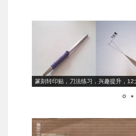
篆刻转印贴，刀法练习，兴趣提升，12大