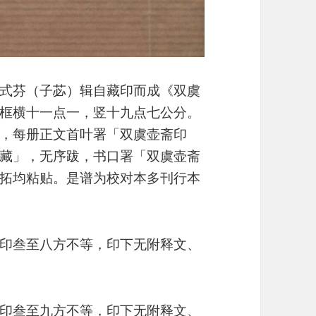
式芬（子苾）辑自藏印而成《双虞
框横十一点一，竖十九点七公分。
，每册正文首叶署「双虞壶斋印
藏」，无序跋，书口署「双虞壶斋
拓均粘贴。是谱为校对本多刊行本
印叁至八方不等，印下无附释文、
印叁至九方不等，印下无附释文、