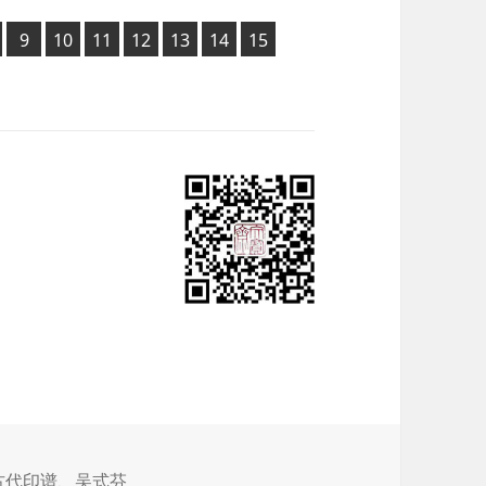
页
页
页
页
页
页
页
9
,
10
,
11
,
12
,
13
,
14
,
15
,
,
古代印谱
、
吴式芬