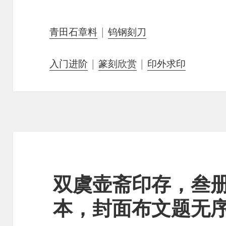
青田石章料
|
钨钢刻刀
入门进阶
|
篆刻欣赏
|
印外求印
双虞壶斋印存，叁
本，封面布文题无