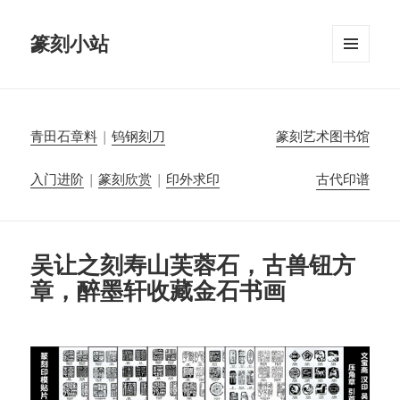
篆刻小站
菜单和
挂件
青田石章料
|
钨钢刻刀
篆刻艺术图书馆
入门进阶
|
篆刻欣赏
|
印外求印
古代印谱
吴让之刻寿山芙蓉石，古兽钮方
章，醉墨轩收藏金石书画