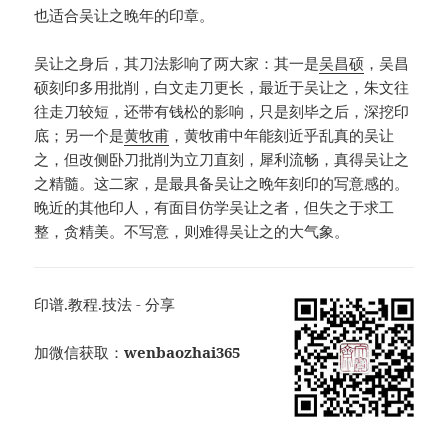
也适合吴让之晚年的印章。
吴让之身后，其刀法影响了两大家：其一是
吴昌硕
，吴昌
硕刻印多用批削，白文走刀更长，最近于吴让之，朱文往
往走刀较短，还带有钱松的影响，只是刻毕之后，深挖印
底；另一个是
黄牧甫
，黄牧甫中年能刻近乎乱真的吴让
之，但改侧卧刀批削为立刀直刻，犀利流畅，真得吴让之
之精髓。这二家，是最具备吴让之晚年刻印的写意感的。
晚近的其他印人，有面目仿学吴让之者，但失之于求工
整，贪精美。不写意，则难得吴让之的大气象。
印谱.教程.技法 - 分享
加微信获取：
wenbaozhai365