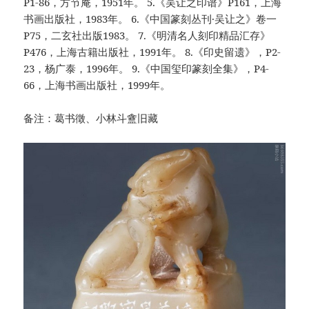
P1-86，方节庵，1951年。 5.《吴让之印谱》P161，上海
书画出版社，1983年。 6.《中国篆刻丛刊·吴让之》卷一
P75，二玄社出版1983。 7.《明清名人刻印精品汇存》
P476，上海古籍出版社，1991年。 8.《印史留遗》，P2-
23，杨广泰，1996年。 9.《中国玺印篆刻全集》，P4-
66，上海书画出版社，1999年。
备注：葛书徵、小林斗盦旧藏