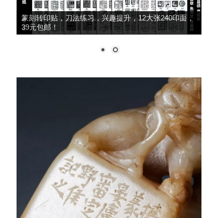
大师推荐，细柳系列手工冷作，鸟虫篆、朱文篆刻
刀，49元包邮！