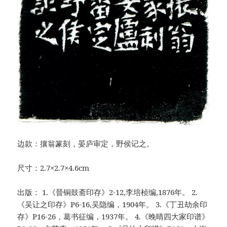
边款：攘翁篆刻，晏庐审定，野侯记之。
尺寸：2.7×2.7×4.6cm
出版： 1.《晉铜鼓斋印存》2-12,李培桢编,1876年。 2.
《吴让之印存》P6-16,吴隐编，1904年。 3.《丁丑劫余印
存》P16-26，葛书征编，1937年。 4.《晚晴四大家印谱》