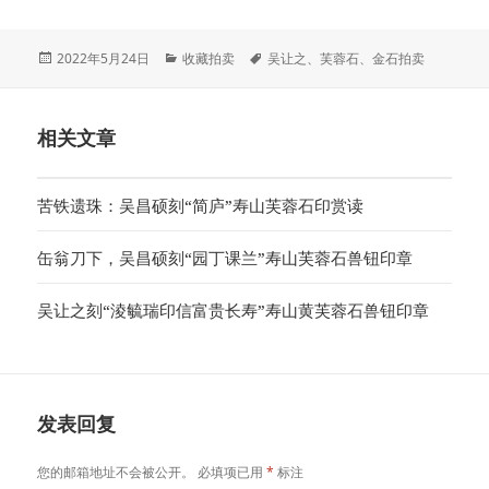
发
分
标
2022年5月24日
收藏拍卖
吴让之
、
芙蓉石
、
金石拍卖
布
类
签
于
相关文章
苦铁遗珠：吴昌硕刻“简庐”寿山芙蓉石印赏读
缶翁刀下，吴昌硕刻“园丁课兰”寿山芙蓉石兽钮印章
吴让之刻“淩毓瑞印信富贵长寿”寿山黄芙蓉石兽钮印章
发表回复
您的邮箱地址不会被公开。
必填项已用
*
标注