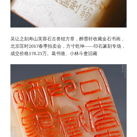
吴让之刻寿山芙蓉石古兽钮方章，醉墨轩收藏金石书画，
北京匡时2017春季拍卖会，方寸乾坤——印石篆刻专场，
成交价格178.25万。葛书徵、小林斗盦旧藏