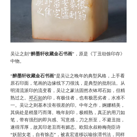
吴让之刻“
醉墨轩收藏金石书画
”，原是《丁丑劫馀印存》
中物。
“
醉墨轩收藏金石书画
”是吴让之晚年的典型风格，上手看
原石印面，笔画的边缘线下刀很浅，是典型的批削法。从
明清流派印的流变看，吴让之篆法固然衣钵邓石如，但精
熟过之。
邓石如
的印，有极佳者，也有极恶劣者，水准不
一。吴让之则基本没有很差的印。中年之作，婀娜精美，
其病处是稍显巧而薄。晚年刻印，极精熟，真正的用刀如
笔，带有强烈的即兴感、写意感，刀之所至，不避丑拙，
遂得浑厚，故其印老丑而有媚态。欧阳永叔称梅尧臣诗
“妖韶女老，自有馀态”，被袁宏道移以喻徐渭书法，同样