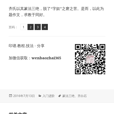
齐氏以其篆法三绝，脱了“字奴”之窘之苦。是而，以此为
题作文，求教于同好。
页
页
,
页
,
页
,
页码：
1
2
3
4
印谱.教程.技法 - 分享
加微信获取：
wenbaozhai365
发
分
标
2016年7月13日
入门进阶
篆法三绝
、
齐白石
布
类
签
于