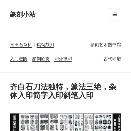
篆刻小站
菜单和
挂件
青田石章料
|
钨钢刻刀
篆刻艺术图书馆
入门进阶
|
篆刻欣赏
|
印外求印
古代印谱
齐白石刀法独特，篆法三绝，杂
体入印简字入印斜笔入印