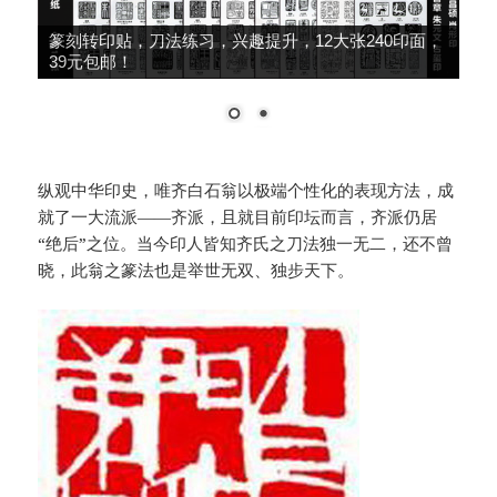
篆刻转印贴，刀法练习，兴趣提升，12大张240印面，
39元包邮！
纵观中华印史，唯齐白石翁以极端个性化的表现方法，成
就了一大流派——齐派，且就目前印坛而言，齐派仍居
“绝后”之位。当今印人皆知齐氏之刀法独一无二，还不曾
晓，此翁之篆法也是举世无双、独步天下。