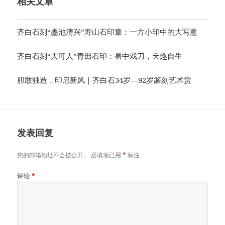
相关文章
齐白石刻“墨池清兴”寿山石印章：一方小印中的大写意
齐白石刻“大可人”青田石印：暑中戏刀，天趣自生
胆敢独造，印启新风｜齐白石34岁—92岁篆刻艺术赏
发表回复
您的邮箱地址不会被公开。
必填项已用
*
标注
评论
*