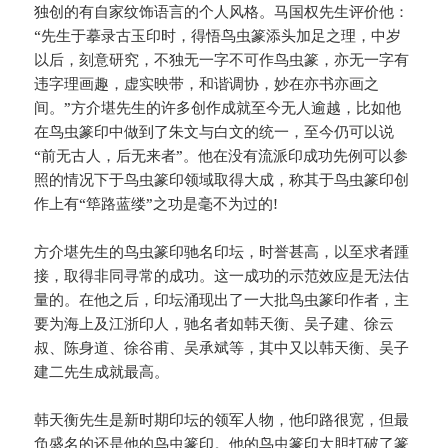
独创的有自家纹饰语言的个人风格。马国权先生评价他：
“先生于摹录古玉印时，得悟鸟虫篆添头加足之理，中岁
以后，刻意研究，不独无一字不可作鸟虫篆，亦无一字有
违字理画趣，虚实映带，和谐调协，妙在亦书亦画之
间。”方介堪先生的许多创作成就至今无人逾越，比如他
在鸟虫篆印中做到了朱文与白文的统一，至今仍可以说
“前无古人，后无来者”。他在没有流派印成功先例可以参
照的情况下于鸟虫篆印领域取得大成，称其于鸟虫篆印创
作上有“筚路蓝缕”之功是毫不为过的!
方介堪先生的鸟虫篆印驰名印坛，时誉甚高，以至求者踵
接，取得非同寻常的成功。这一成功的示范效应是无法估
量的。在他之后，印坛涌现出了一大批鸟虫篆印作者，主
要为海上及江浙印人，驰名者如韩天衡、吴子建、徐云
叔、陈身道、徐谷甫、吴承斌等，其中又以韩天衡、吴子
建二先生成就最高。
韩天衡先生是新时期印坛的领军人物，他印路很宽，但最
负盛名的还是他的鸟虫篆印。他的鸟虫篆印大胆打破了篆