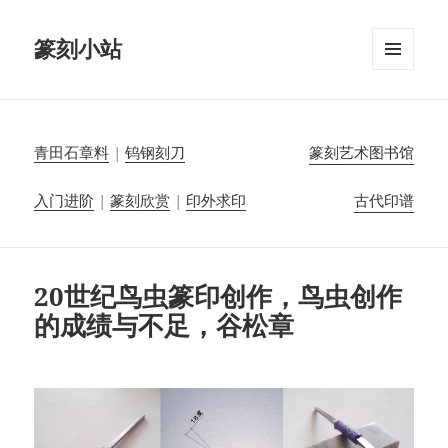
篆刻小站
菜单和
挂件
青田石章料
|
钨钢刻刀
篆刻艺术图书馆
入门进阶
|
篆刻欣赏
|
印外求印
古代印谱
20世纪鸟虫篆印创作，鸟虫创作
的成绩与不足，谷松章