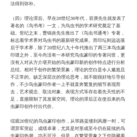
法得到弥补。
（四）理论滞后。早在20世纪30年代，容庚先生就发表了
著名的《鸟书考》一文，为鸟虫书的学术研究奠定了基
础。世纪之末，曹锦炎先生推出了《鸟虫书通考》专著，
标志着学术界对鸟虫书的最新研究成果。而印坛则远远落
后于学术界，除了20世纪八九十年代推出了两三本鸟虫篆
印谱之外，至今尚没有一本研究鸟虫篆印的专著问世，更
没有人对从方介堪开始的鸟虫篆印新的创作特点进行分析
总结。相对于创作的繁荣景象，理论的空白是令人尴尬且
不正常的。缺乏深层次的理论思考，就不能很好地引导创
作，不少鸟虫篆印作者一上手就直奔繁复的细节表现而
去，艺术观念、取法对象、表现方式等存在着先天性的不
足，直接限制了其发展空间。理论的滞后正在使后来的鸟
虫篆印创作付出代价。
综观20世纪的鸟虫篆印创作，从筚路蓝缕到风靡一时，可
谓异军突起，成绩卓著，尤其是对形成至今仍在延续的鸟
虫篆印热潮，功不可没。但是，在繁荣景象之下也隐藏着