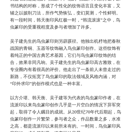
书结构的对称，形成了个性化的纹饰语言且变化丰富，又
辅之以披削刀法，所作气势恢弘，变幻莫测，个性鲜明。
有一段时间，韩天衡印风红极一时，“韩流滚滚”之中，鸟
虫篆印的受重视程度及参与者增加了许多。
吴子建先生的鸟虫篆印则另辟蹊径。他独出机杼地把春秋
战国的青铜、玉器等纹饰融入鸟虫篆印创作。这些纹饰有
着纯正的中国古典艺术基因，它们与鸟虫篆印纹饰的结
合，效果非同凡响。吴子建先生的鸟虫篆印高古雅致，在
专业圈内有着很高的评价。他走出了一条前人未曾走过的
新路，不仅拓宽了鸟虫篆印的取法领域及风格内涵，对
“印外求印”的创作模式也是一种丰富。
以方介堪、韩天衡、吴子建等为代表的鸟虫篆印作者，在
流派印以来鸟虫篆印创作几乎是一片空白的情况下异军突
起，取得了令人瞩目的成就。从20世纪70年代后期起，鸟
虫篆印创作一片繁荣，参与者之众，作品数量之多，水准
之高，都是流派印以来前所未有的。一时间，鸟虫篆印风