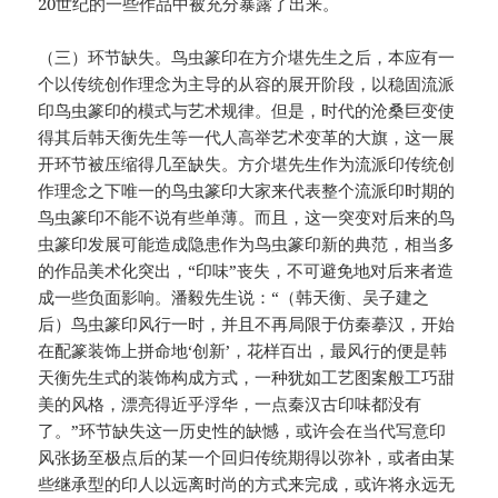
20世纪的一些作品中被充分暴露了出来。
（三）环节缺失。鸟虫篆印在方介堪先生之后，本应有一
个以传统创作理念为主导的从容的展开阶段，以稳固流派
印鸟虫篆印的模式与艺术规律。但是，时代的沧桑巨变使
得其后韩天衡先生等一代人高举艺术变革的大旗，这一展
开环节被压缩得几至缺失。方介堪先生作为流派印传统创
作理念之下唯一的鸟虫篆印大家来代表整个流派印时期的
鸟虫篆印不能不说有些单薄。而且，这一突变对后来的鸟
虫篆印发展可能造成隐患作为鸟虫篆印新的典范，相当多
的作品美术化突出，“印味”丧失，不可避免地对后来者造
成一些负面影响。潘毅先生说：“（韩天衡、吴子建之
后）鸟虫篆印风行一时，并且不再局限于仿秦摹汉，开始
在配篆装饰上拼命地‘创新’，花样百出，最风行的便是韩
天衡先生式的装饰构成方式，一种犹如工艺图案般工巧甜
美的风格，漂亮得近乎浮华，一点秦汉古印味都没有
了。”环节缺失这一历史性的缺憾，或许会在当代写意印
风张扬至极点后的某一个回归传统期得以弥补，或者由某
些继承型的印人以远离时尚的方式来完成，或许将永远无