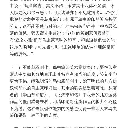
中说：“龟鱼麟虎，其文不传，宋梦英十八体不足信。今
人以之入印最丑恶，即明人诸谱亦有不免此病者……”他们
批评的对象并不是鸟虫篆印，但属于鸟虫篆印的近亲甚至
分支，这不能不使当时的人们对鸟虫篆印产生一种俗恶浅
薄的偏见。韩天衡先生曾说：“这时的篆刻家何震曾刻
有‘登之小雅’稍有鸟虫篆意味的印章，却被道技俱佳的朱
简斥为‘谬印’，可见当时对鸟虫篆印章的认识和理解是何
等的肤浅。”
（二）不能驾驭创作。鸟虫篆印美术意味突出，要在印章
形式中恰如其分地表现出其特点有相当的难度，较文字印
更为不易。综观明清的鸟虫篆印创作，除了明代的几方仿
汉铜印式的鸟虫篆印尚佳，其余的确实是乏善可陈。从著
名的《学山堂印谱》、《飞鸿堂印谱》中收录的几方这类
作品的低俗猎奇来看，明清印论对这类作品的极力针砭也
不为过。这种驾驭创作能力的欠缺也使得一些印人对鸟虫
篆印采取一种回避的态度。