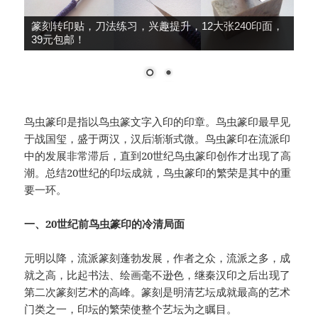
篆刻转印贴，刀法练习，兴趣提升，12大张240印面，
39元包邮！
鸟虫篆印是指以鸟虫篆文字入印的印章。鸟虫篆印最早见
于战国玺，盛于两汉，汉后渐渐式微。鸟虫篆印在流派印
中的发展非常滞后，直到20世纪鸟虫篆印创作才出现了高
潮。总结20世纪的印坛成就，鸟虫篆印的繁荣是其中的重
要一环。
一、20世纪前鸟虫篆印的冷清局面
元明以降，流派篆刻蓬勃发展，作者之众，流派之多，成
就之高，比起书法、绘画毫不逊色，继秦汉印之后出现了
第二次篆刻艺术的高峰。篆刻是明清艺坛成就最高的艺术
门类之一，印坛的繁荣使整个艺坛为之瞩目。