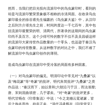
然而，当我们把目光投向流派印中的鸟虫篆印时，看到的
却是与流派印繁荣景象极不相称的冷清局面。在收录鸟虫
篆印最全的徐谷甫先生编纂的《鸟虫篆大鉴》中，从汉印
之后到方介堪先生之前，时间跨度达一千七百年，其中包
括流派印最繁荣的明、清两代，所著录的这期间的鸟虫篆
印尚不及百方。这个少得可怜的数字不仅不及吴昌硕这样
的流派印大家传世作品数量的一个零头，也远逊于秦汉鸟
虫篆印的传世数量。从这种数字的对比之中，我们不难了
解流派印中鸟虫篆印创作的薄弱。
造成鸟虫篆印在流派印中受冷落的局面有多种因素。
（一）对鸟虫篆印的偏见。明清印论中常见对“九叠篆”以
及“梅花篆”等“奇篆”的批评。明代朱简批评“九叠篆”之类
作品说：“秦汉而下，始以章和;六朝沿习于汉，而法渐靡;
唐、宋则屈曲填密，几于谬矣。”对“奇篆”的批评更多，
明代甘旸在《印章集说》中说：“今之龙穗云鸾诸篆，皆
后之徇名而作，殆非正矣。”清代冯承辉在《印学管见》