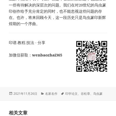
一些有待解决的深层次的问题。我们在对20世纪的鸟虫篆
印创作给予充分肯定的同时，也不能忽视这些问题的存
在。也许，将来回顾今天，这一段历史只是鸟虫篆印新辉
煌期的一个序曲。
印谱.教程.技法 - 分享
加微信获取：
wenbaozhai365
发
分
标
2021年11月26日
名家名作
印学论文
、
谷松章
、
鸟虫篆
布
类
签
于
相关文章