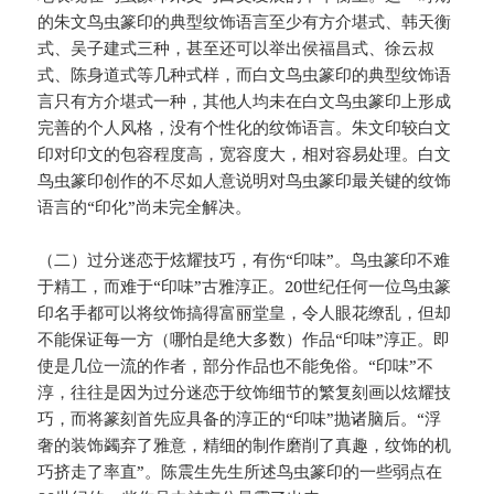
的朱文鸟虫篆印的典型纹饰语言至少有方介堪式、韩天衡
式、吴子建式三种，甚至还可以举出侯福昌式、徐云叔
式、陈身道式等几种式样，而白文鸟虫篆印的典型纹饰语
言只有方介堪式一种，其他人均未在白文鸟虫篆印上形成
完善的个人风格，没有个性化的纹饰语言。朱文印较白文
印对印文的包容程度高，宽容度大，相对容易处理。白文
鸟虫篆印创作的不尽如人意说明对鸟虫篆印最关键的纹饰
语言的“印化”尚未完全解决。
（二）过分迷恋于炫耀技巧，有伤“印味”。鸟虫篆印不难
于精工，而难于“印味”古雅淳正。20世纪任何一位鸟虫篆
印名手都可以将纹饰搞得富丽堂皇，令人眼花缭乱，但却
不能保证每一方（哪怕是绝大多数）作品“印味”淳正。即
使是几位一流的作者，部分作品也不能免俗。“印味”不
淳，往往是因为过分迷恋于纹饰细节的繁复刻画以炫耀技
巧，而将篆刻首先应具备的淳正的“印味”抛诸脑后。“浮
奢的装饰蠲弃了雅意，精细的制作磨削了真趣，纹饰的机
巧挤走了率直”。陈震生先生所述鸟虫篆印的一些弱点在