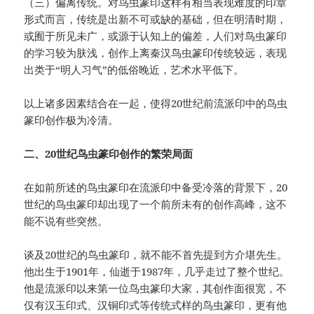
（三）偏离传统。对鸟虫篆印这样有相当表现难度的印章
形式而言，传统是出新不可或缺的基础，但在明清时期，
或囿于所见未广，或源于认知上的偏差，人们对鸟虫篆印
的学习较为肤浅，创作上离秦汉鸟虫篆印传统较远，表现
出类于“明人习气”的低俗晚近，艺术水平低下。
以上诸多因素结合在一起，使得20世纪前流派印中的鸟虫
篆印创作极为冷清。
二、20世纪鸟虫篆印创作的繁荣局面
在如前所述的鸟虫篆印在流派印中备受冷落的背景下，20
世纪的鸟虫篆印却出现了一个前所未有的创作高峰，这不
能不说有些突然。
谈及20世纪的鸟虫篆印，就不能不首先提到方介堪先生。
他出生于1901年，仙逝于1987年，几乎走过了整个世纪。
他是流派印以来第一位鸟虫篆印大家，其创作面很宽，不
仅有汉玉印式、汉铜印式等传统式样的鸟虫篆印，更有他