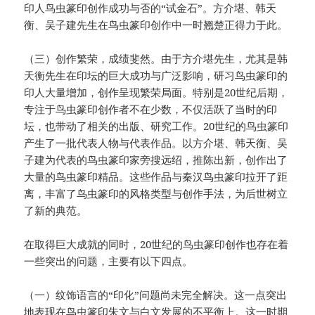
印人鸟虫篆印创作成功与否的“试金石”。方介堪、韩天
衡、吴子建先生在鸟虫篆印创作中一时翘楚正得力于此。
（三）创作繁荣，成绩斐然。由于方介堪先生，尤其是韩
天衡先生在印坛的巨大成功与广泛影响，研习鸟虫篆印的
印人大量增加，创作呈现繁荣局面。特别是20世纪后期，
专注于鸟虫篆印创作者不在少数，不仅活跃了当时的印
坛，也带动了相关的出版、研究工作。20世纪的鸟虫篆印
产生了一批代表人物与代表作品。以方介堪、韩天衡、吴
子建为代表的鸟虫篆印家旁搜远绍，推陈出新，创作出了
大量的鸟虫篆印精品。这些作品与秦汉鸟虫篆印拉开了距
离，丰富了鸟虫篆印的风格类型与创作手法，为后世树立
了新的典范。
在取得巨大成就的同时，20世纪的鸟虫篆印创作也存在着
一些突出的问题，主要有以下四点。
（一）纹饰语言的“印化”问题尚未完全解决。这一点突出
地表现在鸟虫篆印朱文与白文发展的不平衡上。这一时期