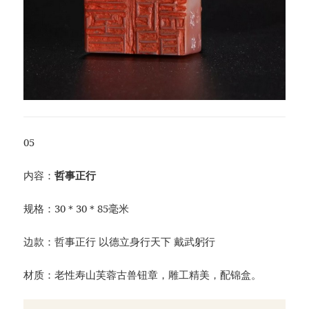
05
内容：
哲事正行
规格：30＊30＊85毫米
边款：哲事正行 以德立身行天下 戴武躬行
材质：老性寿山芙蓉古兽钮章，雕工精美，配锦盒。