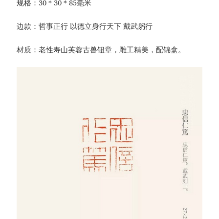
规格：30＊30＊85毫米
边款：哲事正行 以德立身行天下 戴武躬行
材质：老性寿山芙蓉古兽钮章，雕工精美，配锦盒。