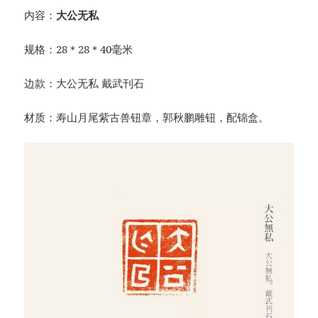
内容：
大公无私
规格：28＊28＊40毫米
边款：大公无私 戴武刊石
材质：寿山月尾紫古兽钮章，郭秋鹏雕钮，配锦盒。