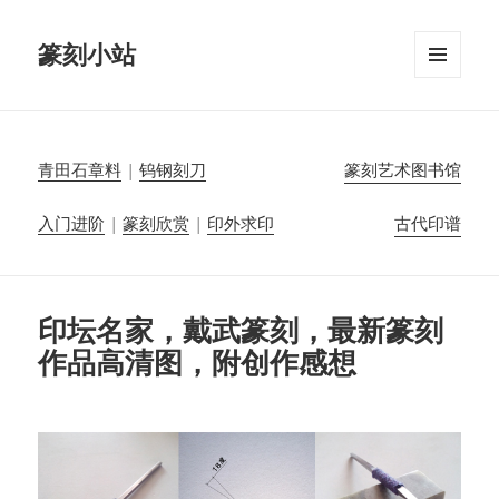
篆刻小站
菜单和
挂件
青田石章料
|
钨钢刻刀
篆刻艺术图书馆
入门进阶
|
篆刻欣赏
|
印外求印
古代印谱
印坛名家，戴武篆刻，最新篆刻
作品高清图，附创作感想