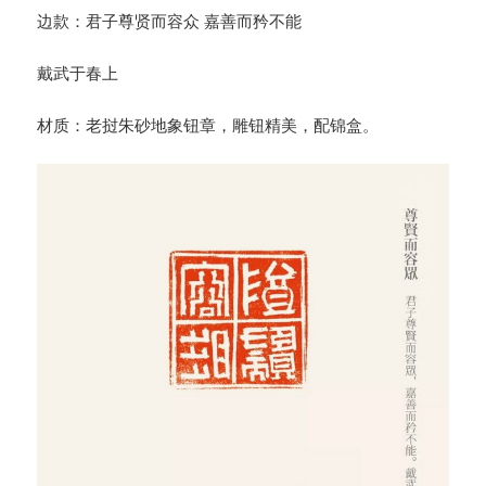
边款：君子尊贤而容众 嘉善而矜不能
戴武于春上
材质：老挝朱砂地象钮章，雕钮精美，配锦盒。