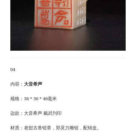
04
内容：
大音希声
规格：36＊36＊46毫米
边款：大音希声 戴武刊印
材质：老挝古兽钮章，郑灵力雕钮，配锦盒。