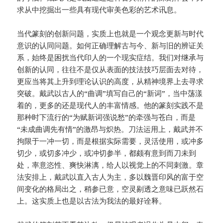
求从中挖掘出一些具有现代审美色彩的艺术讯息。
当代篆刻的创新问题，实质上也就是一个观念更新与时代
意识的认同问题。如何正确理解古与今、新与旧的辨证关
系，始终是困扰当代印人的一个现实症结。我们对继承与
创新的认同，往往不是仅从表面的技法技巧层面去对待，
更应当将其上升到理论认识的高度，从精神境界上去寻求
突破。戴武以古人的“曲调”填写自己的“新词”，当中荡漾
着的，更多的还是现代人的丰富情感。他的篆刻实践不是
那种时下流行的“为赋新词强说愁”的牵强与苍白，而是
“未成曲调先有情”的激昂与炽热。刀法运用上，戴武并不
拘限于一冲一切，而是根据实际需要，灵活使用，或冲多
切少，或切多冲少，或冲切参半，都颇有意到而刀未到
处，率意恣性、爽快淋漓，给人以视觉上的不同刺激。章
法安排上，戴武以直入古人为主，多以魏晋印风的富于空
间变化的格局出之，稍参已意，空灵剔透之意味已跃然石
上。这实质上也是以古法为我法的最好诠释。