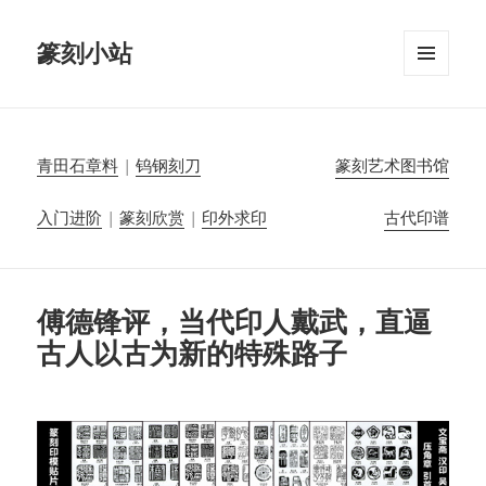
篆刻小站
菜单和
挂件
青田石章料
|
钨钢刻刀
篆刻艺术图书馆
入门进阶
|
篆刻欣赏
|
印外求印
古代印谱
傅德锋评，当代印人戴武，直逼
古人以古为新的特殊路子