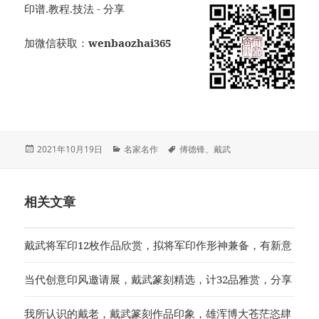
印谱.教程.技法 - 分享
加微信获取：
wenbaozhai365
发
分
标
2021年10月19日
名家名作
傅德锋
、
戴武
布
类
签
于
相关文章
戴武将军印12枚作品欣赏，拟将军印作形神兼备，有新意
当代创意印风邀请展，戴武篆刻精选，计32品雅赏，分享
我所认识的戴老，戴武篆刻作品印象，雄浑博大苍茫恣肆