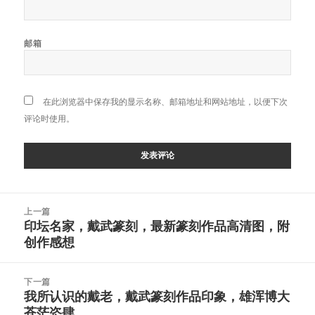
邮箱
在此浏览器中保存我的显示名称、邮箱地址和网站地址，以便下次
评论时使用。
文
上一篇
章
印坛名家，戴武篆刻，最新篆刻作品高清图，附
上
导
创作感想
篇
航
文
章：
下一篇
我所认识的戴老，戴武篆刻作品印象，雄浑博大
下
苍茫恣肆
篇