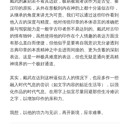
戴武的篆刻若不看其边款，极易被观者误作为是古玺、秦
汉印的原拓，从外在形貌到内在神韵上都十分逼似古印，
从继承的角度来讲尤为可贵。我们可以通过这些印作看到
他入古的深度与精度。他对传统印章的本体语言的准确把
握与驾驭能力是一般学古印者所不易达到的。戴武对古印
的情有独钟，虽然使得他的印作在个人情趣的表达方面没
有那么直白而便捷，但他似乎是要将自我意识充分渗透到
古典印章的本质精神之中去进而间接的、更为含蓄的深刻
表达。这是一种极具难度的表达，但也无疑是通向更高精
神境界的一个极好通道。
其实，戴武在达到这种逼似古人的情况下，也应多作一些
融入时代气息的尝识（如文字内容的贴近生活等），以强
化作品的时代气息。在用字上似宜尽量回避那些生冷难识
之字，以增加印作的亲和力。
我想，以他的功力与见识，再开新境，应非难事。