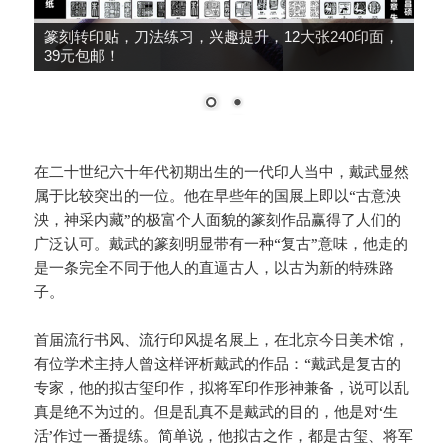
篆刻转印贴，刀法练习，兴趣提升，12大张240印面，
39元包邮！
在二十世纪六十年代初期出生的一代印人当中，戴武显然
属于比较突出的一位。他在早些年的国展上即以“古意泱
泱，神采内藏”的极富个人面貌的篆刻作品赢得了人们的
广泛认可。戴武的篆刻明显带有一种“复古”意味，他走的
是一条完全不同于他人的直逼古人，以古为新的特殊路
子。
首届流行书风、流行印风提名展上，在北京今日美术馆，
有位学术主持人曾这样评析戴武的作品：“戴武是复古的
专家，他的拟古玺印作，拟将军印作形神兼备，说可以乱
真是绝不为过的。但是乱真不是戴武的目的，他是对‘生
活’作过一番提练。简单说，他拟古之作，都是古玺、将军