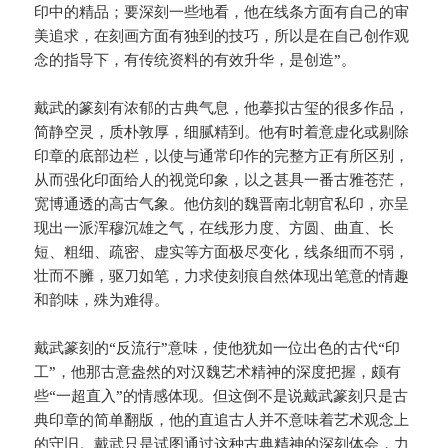
印中的精品；要深刻一些地看，他在线条方面有自己的审
美追求，在刻画方面有独到的技巧，所以是在自己创作观
念的指导下，有传统资料的有效升华，是创造”。
戴武的篆刻有浓郁的古典气息，他摹拟古玺的很多作品，
简静空灵，质朴敦厚，细腻精到。他有时着意虚化或剔除
印章的底部边栏，以使与通常印作的完整方正有所区别，
从而强化印面给人的视觉印象，以之甚具一番古雅苍茫，
宽博通透的高古气象。他仿刻的魏晋南北朝官私印，亦呈
现出一派浑穆沉雄之气，在线形力度、方圆、曲直、长
短、粗细、疏密、虚实等方面极尽变化，线条细而不弱，
壮而不臃，驱刀如笔，力求使刻痕自然体现出笔意的情趣
和韵味，殊为难得。
戴武篆刻的“反流行”意味，使他犹如一位出色的古代“印
工”，他那古意盎然的对汉魏艺术精神的深度把握，颇有
些“一超直入”的情感体现。但这倒不是说戴武篆刻只是古
典印章的简单翻版，他的直追古人并不意味着艺术观念上
的守旧。戴武只是试图通过这种古典精神的深刻体会，力