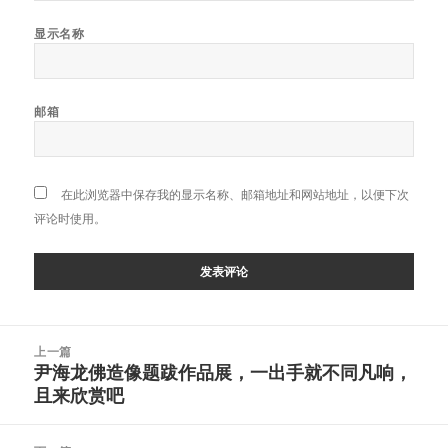
显示名称
邮箱
在此浏览器中保存我的显示名称、邮箱地址和网站地址，以便下次
评论时使用。
文
上一篇
章
尹海龙佛造像题跋作品展，一出手就不同凡响，
上
导
且来欣赏吧
篇
航
文
章：