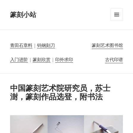
篆刻小站
菜单和
挂件
青田石章料
|
钨钢刻刀
篆刻艺术图书馆
入门进阶
|
篆刻欣赏
|
印外求印
古代印谱
中国篆刻艺术院研究员，苏士
澍，篆刻作品选登，附书法