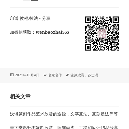
印谱.教程.技法 - 分享
加微信获取：
wenbaozhai365
发
分
标
2021年10月4日
名家名作
篆刻欣赏
、
苏士澍
布
类
签
于
相关文章
浅谈篆刻作品艺术欣赏的途径，文字篆法、篆刻章法等等
善下堂温升杰篆刻欣赏，照猫画虎，工稳印风计15品分享