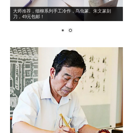
大师推荐，细柳系列手工冷作，鸟虫篆、朱文篆刻
刀，49元包邮！