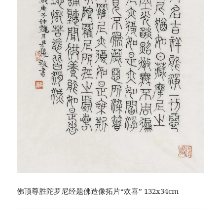
佛顶尊胜陀罗尼经题佛造像拓片“欢喜” 132x34cm