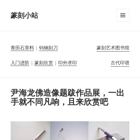
篆刻小站
菜单和
挂件
青田石章料
|
钨钢刻刀
篆刻艺术图书馆
入门进阶
|
篆刻欣赏
|
印外求印
古代印谱
尹海龙佛造像题跋作品展，一出
手就不同凡响，且来欣赏吧