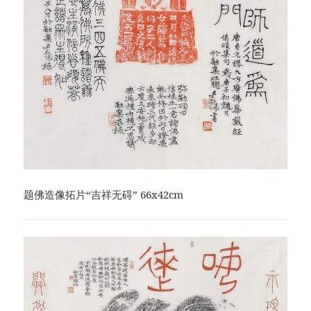
题佛造像拓片“吉祥无碍” 66x42cm