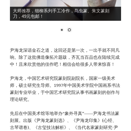
篆刻转印贴，刀法练习，兴趣提升，12大张240印面，
39元包邮！
尹海龙深谙金石之道，这回还是第一次，一出手就不同凡
响。除了这批佛造像拓片题跋，齐瓦当百品也在陆续完成
中！且来欣赏他的佳作吧！相信会给很多人带来惊喜！
尹海龙，中国艺术研究院篆刻院副院长，国家一级美术
师，硕士研究生导师。1997年中国美术学院中国画系书法
篆刻专业毕业，于中国艺术研究院从事书画篆刻的创作与
理论研究。
先后在中国美术馆等地举办“象外寻真”——尹海龙书法篆
刻展。出版《尹海龙篆刻选》、《尹海龙印集》(心经、
古琴谱卷)、《古玺技法解析》、《当代名家篆刻研究-尹