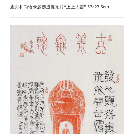
虚舟和尚语录题佛造像拓片“上上大吉” 57×27.5cm