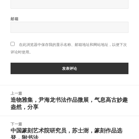
邮箱
在此浏览器中保存我的显示名称、邮箱地址和网站地址，以便下次
评论时使用。
文
上一篇
章
造物雅集，尹海龙书法作品微展，气息高古妙趣
上
导
盎然，分享
篇
航
文
章：
下一篇
中国篆刻艺术院研究员，苏士澍，篆刻作品选
下
登，附书法
篇