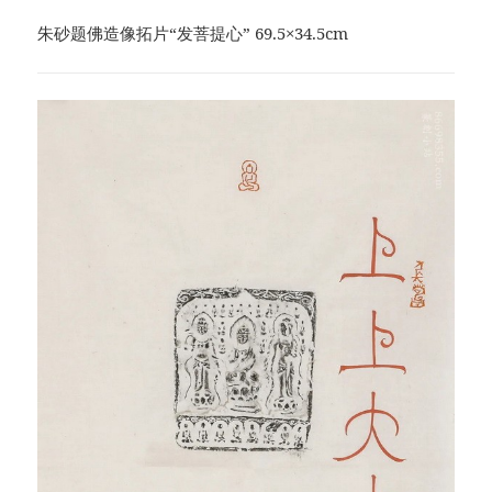
朱砂题佛造像拓片“发菩提心” 69.5×34.5cm