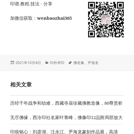
印谱.教程.技法 - 分享
加微信获取：
wenbaozhai365
发
分
标
2021年10月4日
印外求印
佛造像
、
尹海龙
布
类
签
于
相关文章
历经千年战争和劫难，西藏寺庙珍藏佛教造像，80尊赏析
无尽佛缘，西泠印社名家叶青峰，佛像印12品附局部放大
印痕铭心：刘彦湖、汪永江、尹海龙篆刻作品展，高清