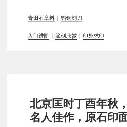
青田石章料
|
钨钢刻刀
入门进阶
|
篆刻欣赏
|
印外求印
北京匡时丁酉年秋
名人佳作，原石印