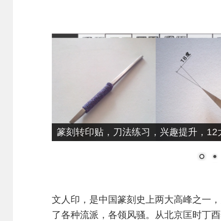
篆刻转印贴，刀法练习，兴趣提升，12大
文人印，是中国篆刻史上两大高峰之一，
了各种流派，各领风骚。从北京匡时丁酉