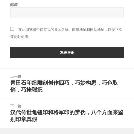
邮箱
在此浏览器中保存我的显示名称、邮箱地址和网站地址，以便下次
评论时使用。
文
上一篇
章
青田石印纽雕刻创作四巧，巧妙构思，巧色取
上
导
俏，巧掩瑕疵
篇
航
文
章：
下一篇
汉代传世龟钮印和将军印的辨伪，八个方面来鉴
下
别印章真假
篇
文
章：