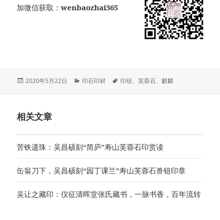
加微信获取：
wenbaozhai365
发
分
标
2020年5月22日
印石印材
印钮
、
芙蓉石
、
麒麟
布
类
签
于
相关文章
苦铁遗珠：吴昌硕刻“简庐”寿山芙蓉石印赏读
缶翁刀下，吴昌硕刻“园丁课兰”寿山芙蓉石兽钮印章
吴让之藏印：仪征清晖堂张氏藏书，一脉书香，百年流转