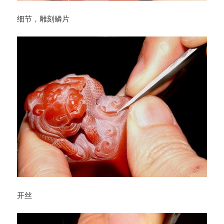
细节，雕刻鳞片
开丝