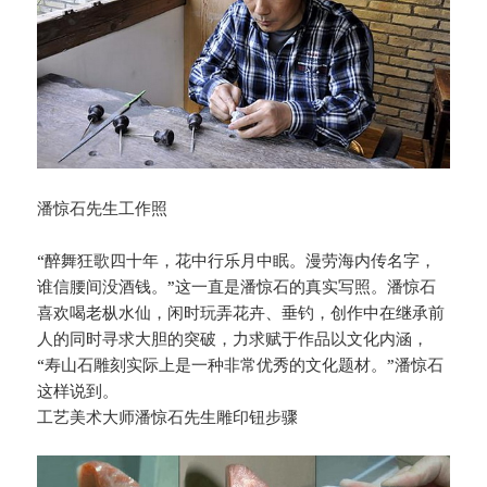
潘惊石先生工作照
“醉舞狂歌四十年，花中行乐月中眠。漫劳海内传名字，
谁信腰间没酒钱。”这一直是潘惊石的真实写照。潘惊石
喜欢喝老枞水仙，闲时玩弄花卉、垂钓，创作中在继承前
人的同时寻求大胆的突破，力求赋于作品以文化内涵，
“寿山石雕刻实际上是一种非常优秀的文化题材。”潘惊石
这样说到。
工艺美术大师潘惊石先生雕印钮步骤