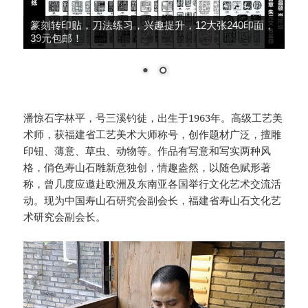
大师推荐，细柳系列手工冷作，鸟虫篆、朱文篆刻
刀，49元包邮！
潘惊石字林平，号三溪钓徒，出生于1963年。高级工艺美
术师，获福建省工艺美术大师称号，创作题材广泛，擅雕
印钮、薄意、草虫、动物等。作品有写意和写实两种风
格，俏色寿山石雕新意独创，情趣盎然，以随色赋形著
称，曾几度应邀赴欧洲及东南亚各国举行文化艺术交流活
动。现为中国寿山石研究会副会长，福建省寿山石文化艺
术研究会副会长。