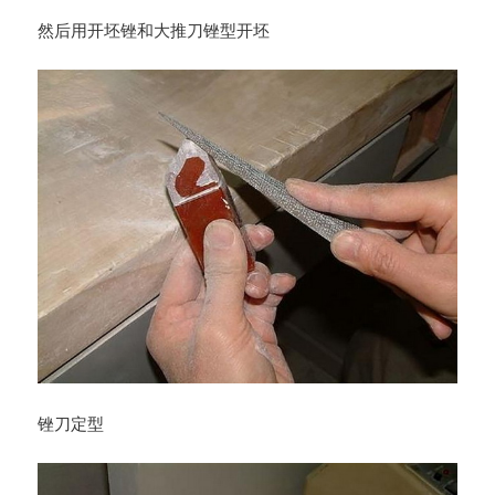
然后用开坯锉和大推刀锉型开坯
锉刀定型