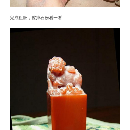
完成粗胚，擦掉石粉看一看