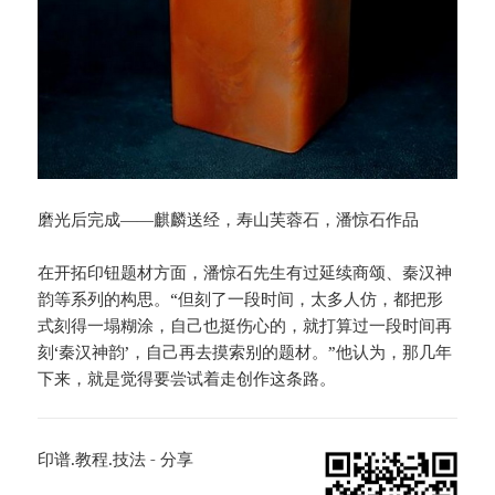
磨光后完成——麒麟送经，寿山芙蓉石，潘惊石作品
在开拓印钮题材方面，潘惊石先生有过延续商颂、秦汉神
韵等系列的构思。“但刻了一段时间，太多人仿，都把形
式刻得一塌糊涂，自己也挺伤心的，就打算过一段时间再
刻‘秦汉神韵’，自己再去摸索别的题材。”他认为，那几年
下来，就是觉得要尝试着走创作这条路。
印谱.教程.技法 - 分享