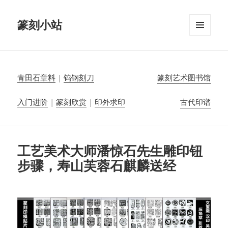
篆刻小站
菜单和
挂件
青田石章料
|
钨钢刻刀
篆刻艺术图书馆
入门进阶
|
篆刻欣赏
|
印外求印
古代印谱
工艺美术大师潘惊石先生雕印钮
步骤，寿山芙蓉石麒麟送经