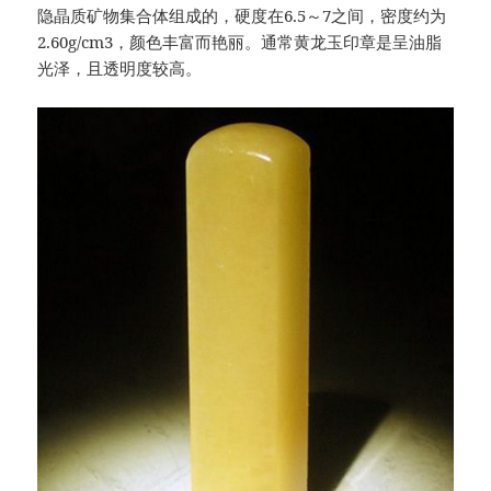
隐晶质矿物集合体组成的，硬度在6.5～7之间，密度约为
2.60g/cm3，颜色丰富而艳丽。通常黄龙玉印章是呈油脂
光泽，且透明度较高。