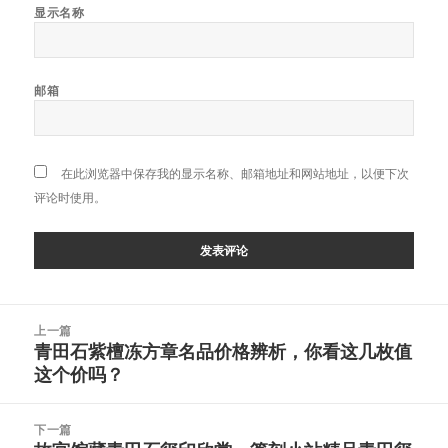
显示名称
邮箱
在此浏览器中保存我的显示名称、邮箱地址和网站地址，以便下次
评论时使用。
文
上一篇
章
青田石紫檀冻方章名品价格辨析，你看这几枚值
上
导
这个价吗？
篇
航
文
章：
下一篇