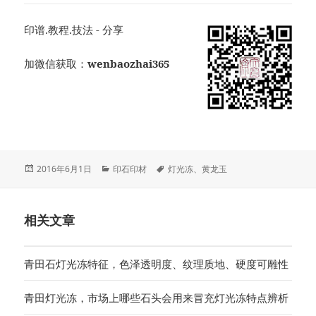
印谱.教程.技法 - 分享
加微信获取：
wenbaozhai365
发
分
标
2016年6月1日
印石印材
灯光冻
、
黄龙玉
布
类
签
于
相关文章
青田石灯光冻特征，色泽透明度、纹理质地、硬度可雕性
青田灯光冻，市场上哪些石头会用来冒充灯光冻特点辨析