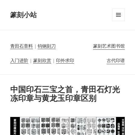
篆刻小站
菜单和
挂件
青田石章料
|
钨钢刻刀
篆刻艺术图书馆
入门进阶
|
篆刻欣赏
|
印外求印
古代印谱
中国印石三宝之首，青田石灯光
冻印章与黄龙玉印章区别