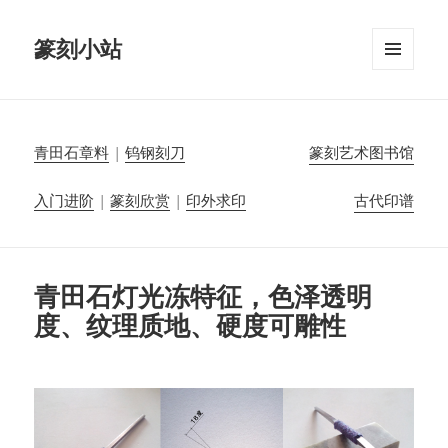
篆刻小站
菜单和
挂件
青田石章料
|
钨钢刻刀
篆刻艺术图书馆
入门进阶
|
篆刻欣赏
|
印外求印
古代印谱
青田石灯光冻特征，色泽透明
度、纹理质地、硬度可雕性