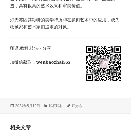
透，具有很高的艺术效果和审美价值。
灯光冻因其独特的美学特质和在篆刻艺术中的应用，成为
收藏家和艺术家们追求的对象。
印谱.教程.技法 - 分享
加微信获取：
wenbaozhai365
发
分
标
2024年5月19日
印石印材
灯光冻
布
类
签
于
相关文章