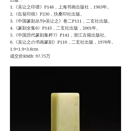
1.《吴让之印谱》P148，上海书画出版社，1983年。
2.《缶翁印痕》P230，扶桑印社出版。
3.《中国篆刻丛刊•吴让之》卷二P111，二玄社出版。
4.《篆刻全集6》P143，二玄社出版，2001年。
5.《中国历代篆刻集粹7》P141，浙江古籍出版社。
6.《吴让之の书画篆刻》P110，二玄社出版，1978年。
1.9×1.9×3.8cm
成交价RMB: 97.75万