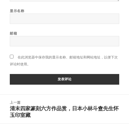
显示名称
邮箱
在此浏览器中保存我的显示名称、邮箱地址和网站地址，以便下次
评论时使用。
文
上一篇
章
清末四家篆刻六方作品赏，日本小林斗盦先生怀
上
导
玉印室藏
篇
航
文
章：