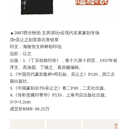
▲2007西泠秋拍 文房清玩•近现代名家篆刻专场
清•吴让之刻芙蓉石兽钮章
印文：海陵张文梓树柏印信
边款：让之
出版：1.《丁丑劫馀印存》，卷十六第十四页，1937年俞
序文、髙洛园、丁辅之、葛昌楹编辑。
2.《中国历代篆刻集粹•邓石如、吴让之》P120，浙江古
籍出版社。
3.《中国篆刻丛刊•吴让之》卷二P49，二玄社出版。
4.《传朴堂藏印菁华》P133，上海书店出版社出版。
3×3×5.2cm
成交价RMB: 86.25万