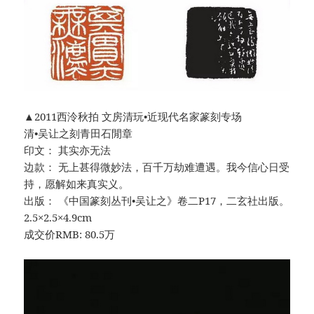
▲2011西泠秋拍 文房清玩•近现代名家篆刻专场
清•吴让之刻青田石閒章
印文： 其实亦无法
边款： 无上甚得微妙法，百千万劫难遭遇。我今信心日受
持，愿解如来真实义。
出版： 《中国篆刻丛刊•吴让之》卷二P17，二玄社出版。
2.5×2.5×4.9cm
成交价RMB: 80.5万