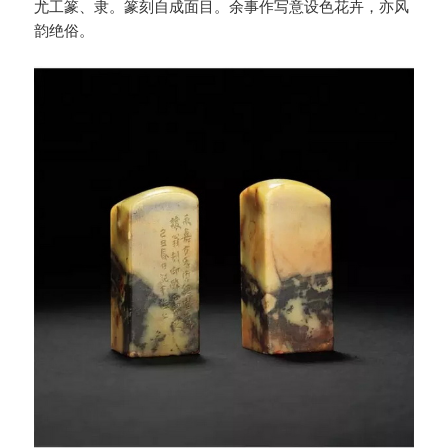
尤工篆、隶。篆刻自成面目。余事作写意设色花卉，亦风
韵绝俗。