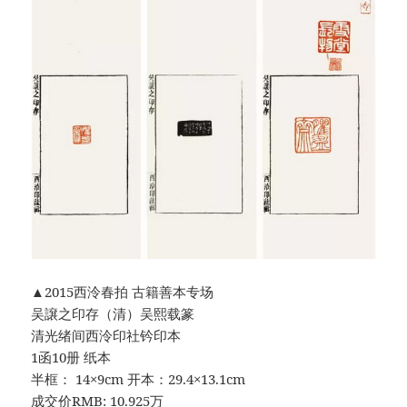
▲2015西泠春拍 古籍善本专场
吴譲之印存（清）吴熙载篆
清光绪间西泠印社钤印本
1函10册 纸本
半框： 14×9cm 开本：29.4×13.1cm
成交价RMB: 10.925万