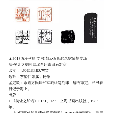
▲2013西泠秋拍 文房清玩•近现代名家篆刻专场
清•吴让之刻凌毓瑞自用青田石对章
印文：1.凌毓瑞印2.东笙
边款：东笙仁弟属，扬作。
鉴定款：永嘉方氏唐经室藏让翁刻印，醉石审定。己丑春
日记于海上。
出版：
1.《吴让之印谱》P131、132，上海书画出版社，1983
年。
2.《中国历代印风清代徽宗印风》P105“凌毓瑞印”，重庆