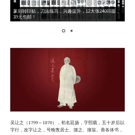
篆刻转印贴，刀法练习，兴趣提升，12大张240印面，
39元包邮！
吴让之（1799～1870），初名廷扬，字熙载，五十岁后以
字行，改字让之，号晚敩居士、攘之、攘翁。善各体书，