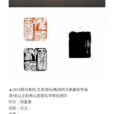
▲2013西泠春拍 文房清玩•晚清四大家篆刻专场
清•吴让之刻寿山芙蓉石岑镕自用印
印文：惧盈斋
边款：让之。
出版：