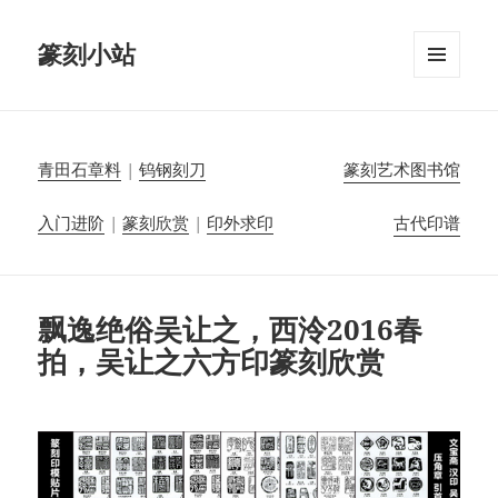
篆刻小站
菜单和
挂件
青田石章料
|
钨钢刻刀
篆刻艺术图书馆
入门进阶
|
篆刻欣赏
|
印外求印
古代印谱
飘逸绝俗吴让之，西泠2016春
拍，吴让之六方印篆刻欣赏