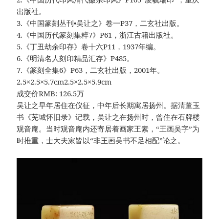
出版社。
3.《中国篆刻丛刊•吴让之》卷一P37，二玄社出版。
4.《中国历代篆刻集粹7》P61，浙江古籍出版社。
5.《丁丑劫余印存》卷十六P11，1937年编。
6.《明清名人刻印精品汇存》P485。
7.《篆刻全集6》P63，二玄社出版，2001年。
2.5×2.5×5.7cm2.5×2.5×5.9cm
成交价RMB: 126.5万
吴让之早年居住在仪征，中年后长期寓居扬州。据清董玉
书《芜城怀旧录》记载，吴让之在扬州时，曾住在石牌楼
观音庵。当时观音庵内还寄居着画家王素，“王画吴字”为
时推重，士大夫家皆以“非王画吴书不足相配”论之。