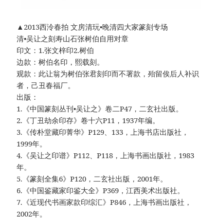
▲2013西泠春拍 文房清玩•晚清四大家篆刻专场
清•吴让之刻寿山石张树伯自用对章
印文：1.张文梓印2.树伯
边款：树伯名印，熙载刻。
观款：此让翁为树伯张君刻印而不署款，殆留俟后人补识
者，己丑春福厂。
出版：
1.《中国篆刻丛刊•吴让之》卷二P47，二玄社出版。
2.《丁丑劫余印存》卷十六P11，1937年编。
3.《传朴堂藏印菁华》P129、133，上海书店出版社，
1999年。
4.《吴让之印谱》P112、P118，上海书画出版社，1983
年。
5.《篆刻全集6》P120，二玄社出版，2001年。
6.《中国鉴藏家印鉴大全》P369，江西美术出版社。
7.《近现代书画家款印综汇》P846，上海书画出版社，
2002年。