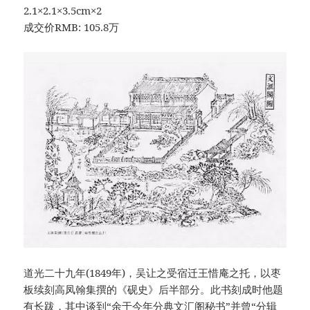
2.1×2.1×3.5cm×2
成交价RMB: 105.8万
道光二十九年(1849年)，吴让之受宿迁王惜庵之托，以枣
板续刻高凤翰集撰的《砚史》后半部分。此书刻成时他题
有长跋，其中谈到“余于今年分典文汇阁秘书”并曾“分辑