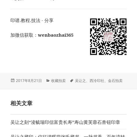
印谱.教程.技法 - 分享
加微信获取：
wenbaozhai365
发
分
标
2017年8月21日
收藏拍卖
吴让之
、
西泠印社
、
金石拍卖
布
类
签
于
相关文章
吴让之刻“淩毓瑞印信富贵长寿”寿山黄芙蓉石兽钮印章
吴让之藏印：仪征清晖堂张氏藏书，一脉书香，百年流转