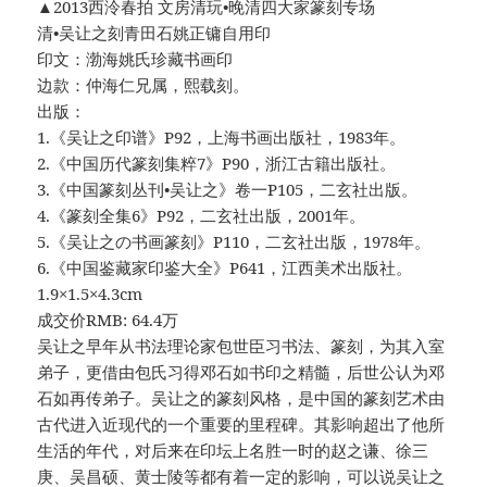
▲2013西泠春拍 文房清玩•晚清四大家篆刻专场
清•吴让之刻青田石姚正镛自用印
印文：渤海姚氏珍藏书画印
边款：仲海仁兄属，熙载刻。
出版：
1.《吴让之印谱》P92，上海书画出版社，1983年。
2.《中国历代篆刻集粹7》P90，浙江古籍出版社。
3.《中国篆刻丛刊•吴让之》卷一P105，二玄社出版。
4.《篆刻全集6》P92，二玄社出版，2001年。
5.《吴让之の书画篆刻》P110，二玄社出版，1978年。
6.《中国鉴藏家印鉴大全》P641，江西美术出版社。
1.9×1.5×4.3cm
成交价RMB: 64.4万
吴让之早年从书法理论家包世臣习书法、篆刻，为其入室
弟子，更借由包氏习得邓石如书印之精髓，后世公认为邓
石如再传弟子。吴让之的篆刻风格，是中国的篆刻艺术由
古代进入近现代的一个重要的里程碑。其影响超出了他所
生活的年代，对后来在印坛上名胜一时的赵之谦、徐三
庚、吴昌硕、黄士陵等都有着一定的影响，可以说吴让之