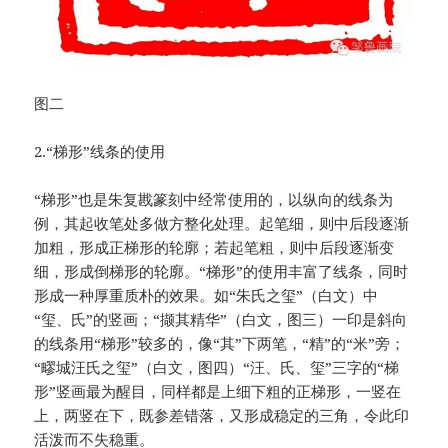
图二
2.“梯形”线条的使用
“梯形”也是朱复戡篆刻中经常使用的，以纵向的线条为
例，其起收笔处多做方整化处理。起笔细，则中后段逐渐
加粗，形成正梯形的轮廓；若起笔粗，则中后段逐渐变
细，形成倒梯形的轮廓。“梯形”的使用丰富了线条，同时
形成一种厚重质朴的效果。如“朱氏之玺”（白文）中
“玺、氏”的竖画；“撷其精华”（白文，图三）一印是斜向
的线条用“梯形”较多的，像“其”下两笔，“精”的“米”旁；
“疁城汪氏之玺”（白文，图四）“汪、氏、玺”三字的“梯
形”竖画最为醒目，同样都是上细下粗的正梯形，一竖在
上，两竖在下，既参差错落，又形成稳定的三角，令此印
活泼而不失稳重。