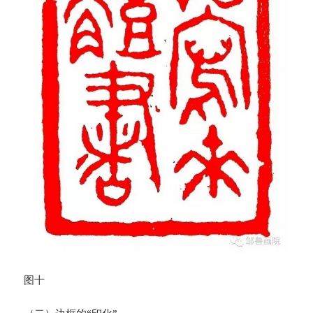
图十
（二）边框的“印化”