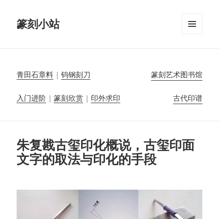
篆刻小站
菜单和
挂件
青田石章料
|
钨钢刻刀
篆刻艺术图书馆
入门进阶
|
篆刻欣赏
|
印外求印
古代印谱
朱复戡古玺印化概说，古玺印面
文字的取法与印化的手段