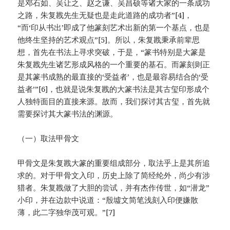
是邓石如、吴让之、赵之谦、吴昌硕等诸大家的一条成功
之路，朱复戡先生无疑也是走此道路的成功者”[4]，
“而‘印从书出’即成了他篆刻艺术出新的第一个基点，也是
他终生坚持的艺术观点”[5]。所以，朱复戡秉承前辈思
想，首先在书法上寻求突破，于是，“篆书特别是大篆是
朱复戡先生诸艺形成风格的一个重要的基石。而篆刻则正
是其篆书成熟的最直接的‘受益者’，也是最容易结合的‘受
益者’”[6]，也就是说朱复戡的大篆书法是其古玺印形成个
人独特面目的直接来源。故而，我们探讨其古玺，首先就
需要探讨其大篆书法的渊源。
（一）取法甲骨文
甲骨文是朱复戡大篆的重要组成部分，取法乎上是其所追
求的。对于甲骨文入印，历史上除了简经纶外，尚少有涉
猎者。朱复戡做了大胆的尝试，并有杰作传世，如“潜龙”
小印，并在边款中说道：“殷墟文简笔浅刻入印便嫌散
薄，此二字独华茂可观。”[7]