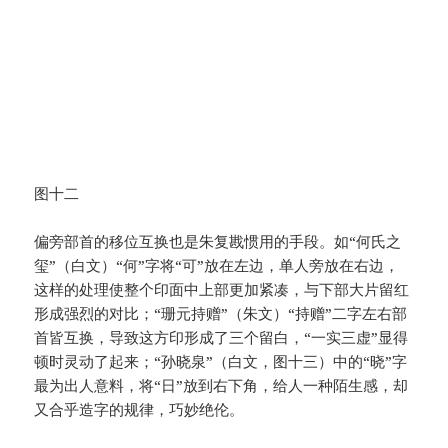
图十二
偏旁部首的移位互换也是朱复戡惯用的手段。如“何氏之
玺”（白文）“何”字将“可”放在左边，单人旁放在右边，
这样的处理使整个印面中上部更加紧凑，与下部大片留红
形成强烈的对比；“珊元持赠”（朱文）“持赠”二字左右部
首皆互换，导致这方印形成了三个留白，“一实三虚”显得
顿时灵动了起来；“孙晓泉”（白文，图十三）中的“晓”字
最为出人意料，将“日”放到右下角，给人一种陌生感，却
又合乎造字的规律，巧妙绝伦。