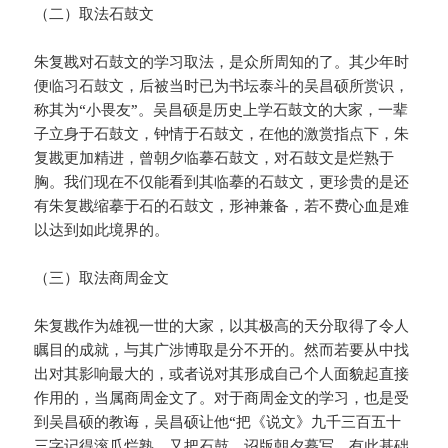
（二）取法石鼓文
朱复戡对石鼓文的学习取法，是众所周知的了。其少年时
便临习石鼓文，后被当时已为书坛泰斗的吴昌硕所赏识，
称其为“小畏友”。吴昌硕是历史上学石鼓文的大家，一辈
子立身于石鼓文，钟情于石鼓文，在他的激赏指点下，朱
复戡更加精进，曾朝夕临摹石鼓文，对石鼓文是烂熟于
胸。我们现在不仅能看到其临摹的石鼓文，更珍贵的是还
有朱复戡缩摹于石的石鼓文，形神兼备，若不费心血是难
以达到如此境界的。
（三）取法商周金文
朱复戡作为雄视一世的大家，以其极高的天分取得了令人
瞩目的成就，与其广涉博取是分不开的。然而若要从中找
出对其影响最大的，或者说对其形成自己个人面貌起直接
作用的，当属商周金文了。对于商周金文的学习，也是受
到吴昌硕的教诲，吴昌硕让他“把《说文》九千三百五十
三字记得滚瓜烂熟，又把石鼓、诏版朝夕摹写，有此基础