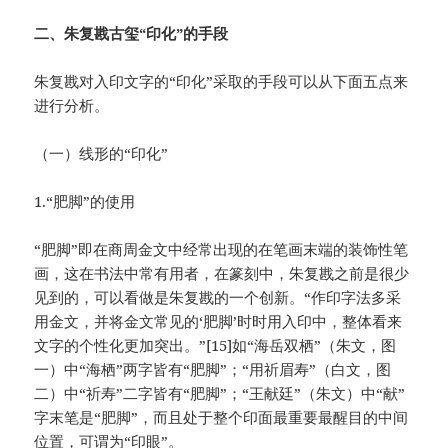
二、朱复戡古玺“印化”的手段
朱复戡对入印文字的“印化”采取的手段可以从下面五点来
进行分析。
（一）线形的“印化”
1.“肥脚”的使用
“肥脚”即在商周金文中经常出现的在笔画末端的装饰性笔
画，这在书法中常有用者，在篆刻中，朱复戡之前是很少
见到的，可以看做是朱复戡的一个创新。“作印字法多采
用金文，并将金文常见的‘肥脚’时时用入印中，整体看来
文字的个性化更加突出。”[15]如“海岳双栖”（朱文，图
一）中“海栖”两字皆有“肥脚”；“用祈眉寿”（白文，图
二）中“祈寿”二字皆有“肥脚”；“王献廷”（朱文）中“献”
字末笔是“肥脚”，而且处于整个印面最重要最醒目的中间
位置，可谓为“印眼”。