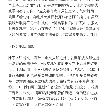
再上溯三代金文”[8]。正是这样的的指点，让朱复戡的大
篆学习有了方向，“金文喜作商末周初之体，气势雄劲，
凝重浑穆”[9]，自此其大篆面貌开始有别于缶老，在吴昌
硕以外取得了另一种成功，“吴昌硕称为功在瓦缶，那么
对朱复戡亦可称为力在吉金了”[10]。“眉寿无疆”是其金文
入印的典范，并在边款中明确说：“忒翁属集鼎文。”[11]
（四）取法诏版
除了以甲骨文、石鼓、金文入印之外，以秦诏版入印也是
朱复戡的鲜明特色。“朱复戡的篆刻于文字上亦是规矩秦
汉，上溯两周，于三代吉金秦诏版等用力尤深”。[12]对于
秦诏版的研究也是受吴昌硕的影响，“他早年受吴昌硕教
诲，曾对秦诏版下过很大功夫，在行内有‘诏版专家’之
称。”[13]我们可以通过“车如流水马如龙（白文）、花月
正春风（朱文）”等印看到秦诏版的痕迹。有的还在边款
中直言取法诏版，如“岁丙辰吾以降”（朱文）边款：“百
行为忒翁作此，意在石鼓铜诏之间。”[14]