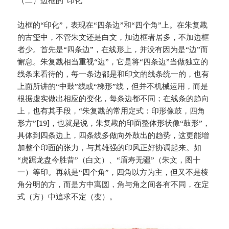
边框的“印化”，表现在“四条边”和“四个角”上。在朱复戡
的古玺中，不管朱文还是白文，加边框者居多，不加边框
者少。首先是“四条边”，在线形上，并没有因为是“边”而
懈怠。朱复戡相当重视“边”，它是将“四条边”当做独立的
线条来看待的，每一条边都是和印文的线条统一的，也有
上面所讲的“中鼓”线或“梯形”线，但并不机械运用，而是
根据虚实做出相应的变化，每条边都不同；在线条的趋向
上，也有其手段，“朱复戡的常用定式：印形像鼓，四角
形方”[19]，也就是说，朱复戡的印面整体形状像“鼓形”，
具体到四条边上，四条线多做向外鼓出的趋势，这更能增
加整个印面的张力，与其雄强的印风正好协调起来。如
“虎踞龙盘今胜昔”（白文）、“眉寿无疆”（朱文，图十
一）等印。再就是“四个角”，四角以方为主，但又不是棱
角分明的方，而是方中寓圆，角与角之间各有不同，在定
式（方）中追求不定（变）。