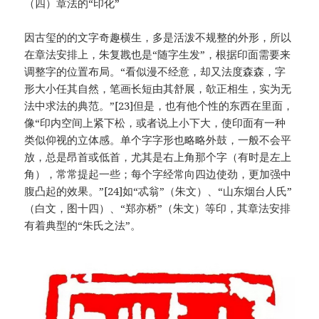
（四）章法的“印化”
因古玺的的文字奇趣横生，多是活泼不规整的外形，所以
在章法安排上，朱复戡也是“随字生发”，根据印面需要来
调整字的位置布局。“看似漫不经意，却又法度森森，字
形大小任其自然，笔画长短由其舒展，欹正相生，实为无
法中求法的典范。”[23]但是，也有他个性的东西在里面，
像“印内空间上紧下松，或者说上小下大，使印面有一种
类似仰视的立体感。单个字字形也略略外鼓，一般不会平
放，总是昂首或低首，尤其是右上角那个字（有时是左上
角），常常提起一些；每个字经常向四边使劲，更加强中
腹凸起的效果。”[24]如“忒翁”（朱文）、“山东烟台人氏”
（白文，图十四）、“郑亦桥”（朱文）等印，其章法安排
有着典型的“朱氏之法”。