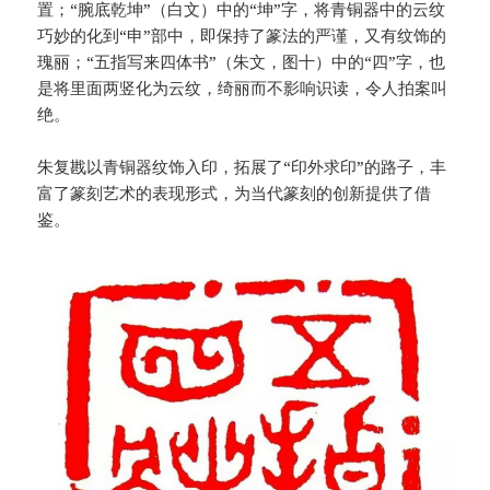
置；“腕底乾坤”（白文）中的“坤”字，将青铜器中的云纹
巧妙的化到“申”部中，即保持了篆法的严谨，又有纹饰的
瑰丽；“五指写来四体书”（朱文，图十）中的“四”字，也
是将里面两竖化为云纹，绮丽而不影响识读，令人拍案叫
绝。
朱复戡以青铜器纹饰入印，拓展了“印外求印”的路子，丰
富了篆刻艺术的表现形式，为当代篆刻的创新提供了借
鉴。