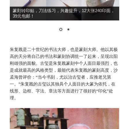
大师推荐，细柳系列手工冷作，鸟虫篆、朱文篆刻
刀，49元包邮！
朱复戡是二十世纪的书法大师，也是篆刻大师。他以其极
高的天分将自己的书法和篆刻协调统一了起来，呈现出阳
刚雄强的面貌。古玺是朱复戡篆刻中个人面目最强烈，也
是成就最高的风格类型，最能代表朱复戡的篆刻高度，沙
孟海曾评价：“当今书刻，尤以治古玺者，应推老兄第
一。”朱复戡的古玺以其独具个人面目的大篆为依托，在
线形、边框、字法、章法等方面进行了很好的“印化”处
理。