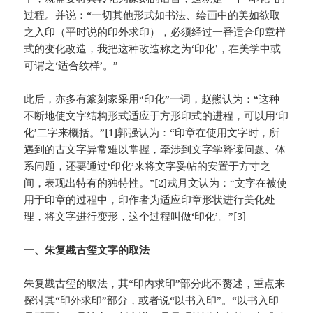
过程。并说：“一切其他形式如书法、绘画中的美如欲取
之入印（平时说的印外求印），必须经过一番适合印章样
式的变化改造，我把这种改造称之为‘印化’，在美学中或
可谓之‘适合纹样’。”
此后，亦多有篆刻家采用“印化”一词，赵熊认为：“这种
不断地使文字结构形式适应于方形印式的进程，可以用‘印
化’二字来概括。”[1]郭强认为：“印章在使用文字时，所
遇到的古文字异常难以掌握，牵涉到文字学释读问题、体
系问题，还要通过‘印化’来将文字妥帖的安置于方寸之
间，表现出特有的独特性。”[2]戎月文认为：“文字在被使
用于印章的过程中，印作者为适应印章形状进行美化处
理，将文字进行变形，这个过程叫做‘印化’。”[3]
一、朱复戡古玺文字的取法
朱复戡古玺的取法，其“印内求印”部分此不赘述，重点来
探讨其“印外求印”部分，或者说“以书入印”。“以书入印