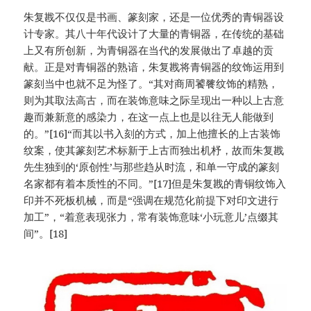
朱复戡不仅仅是书画、篆刻家，还是一位优秀的青铜器设
计专家。其八十年代设计了大量的青铜器，在传统的基础
上又有所创新，为青铜器在当代的发展做出了卓越的贡
献。正是对青铜器的熟谙，朱复戡将青铜器的纹饰运用到
篆刻当中也就不足为怪了。“其对商周饕餮纹饰的精熟，
则为其取法高古，而在装饰意味之际呈现出一种以上古意
趣而兼新意的感染力，在这一点上也是以往无人能做到
的。”[16]“而其以书入刻的方式，加上他擅长的上古装饰
纹案，使其篆刻艺术标新于上古而独出机杼，故而朱复戡
先生独到的‘原创性’与那些趋从时流，和单一守成的篆刻
名家都有着本质性的不同。”[17]但是朱复戡的青铜纹饰入
印并不死板机械，而是“强调在规范化前提下对印文进行
加工”，“着意表现张力，常有装饰意味‘小玩意儿’点缀其
间”。[18]