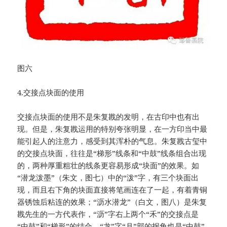
图六
4.交接点块面的使用
交接点块面的使用不是朱复戡的发明，在古印中也有出
现。但是，朱复戡运用的特别夸张明显，在一方印当中最
能引起人的注意力，感受到其浑朴的气息。朱复戡古玺中
的交接点块面，往往是“梯形”线条和“中鼓”线条组合出现
的，两种厚重粗壮的线条更容易形成“块面”的效果。如
“潜龙泼墨”（朱文，图七）中的“泼”字，有三个块面出
现，而且右下角的块面直接将笔画连在了一起，有着青铜
器锈蚀后粘连的效果；“沥水潜龙”（白文，图八）是朱复
戡先生的一方代表作，“沥”字右上两个“禾”的交接点是
“中鼓”和“梯形”的结合，“龙”字“月”部的拐角也是“中鼓”