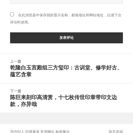
在此浏览器中保存我的显示名称、邮箱地址和网站地址，以便下次
评论时使用。
文
上一篇
章
乾隆白玉宫殿组三方玺印：古训堂、修学好古、
上
导
蕴艺含章
篇
航
文
章：
下一篇
陈巨来刻印高清赏，十七枚传世印章带印文边
下
款，亦异哉
篇
文
章：
历代印人
印谱著录
常用网址
标签聚合
留言咨询