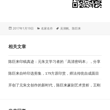
发
分
标
2017年1月19日
名家名作
吴湖帆
、
陈巨来
布
类
签
于
相关文章
陈巨来印稿真迹：元朱文学习者的「高清密码本」，分享
陈巨来自钤印选剪集，179方原印赏，师法传统自成面目
开创了元朱文创作的新时代，陈巨来篆刻艺术赏析，王刚