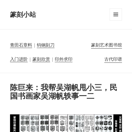
篆刻小站
菜单和
挂件
青田石章料
|
钨钢刻刀
篆刻艺术图书馆
入门进阶
|
篆刻欣赏
|
印外求印
古代印谱
陈巨来：我帮吴湖帆甩小三，民
国书画家吴湖帆轶事一二