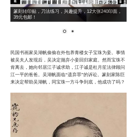
篆刻转印贴，刀法练习，兴趣提升，12大张240印面，
39元包邮！
民国书画家吴湖帆偷偷在外包养青楼女子宝珠为妾。事情
被吴夫人发现后，吴决定抛弃小妾回归家庭。然而宝珠不
肯离去，她向邻居江子诚求助，江子诚是杜月笙法律顾问
江一平的爸爸。吴湖帆面临“遗弃罪”的诉讼。篆刻家陈巨
来决定帮助吴湖帆，同宝珠一方斗争到底，他成功了吗？