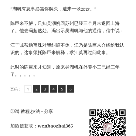
“湖帆有急事必需你解决，速来一谈云云。”
陈巨来不解，只知吴湖帆回苏州已经三个月未返回上海
了。他去冯超然处。冯出示吴湖帆与他的通信，信中说：
江子诚帮助宝珠对我纠缠不休，江乃是陈巨来介绍给我认
识的，这事须托陈巨来解释，求江莫再过问此事。
此时的陈巨来才知道，原来吴湖帆在外养小三已经三年
了。。。。。
页
页
,
页
,
页
,
页
,
页
,
页码：
1
2
3
4
5
6
印谱.教程.技法 - 分享
加微信获取：
wenbaozhai365