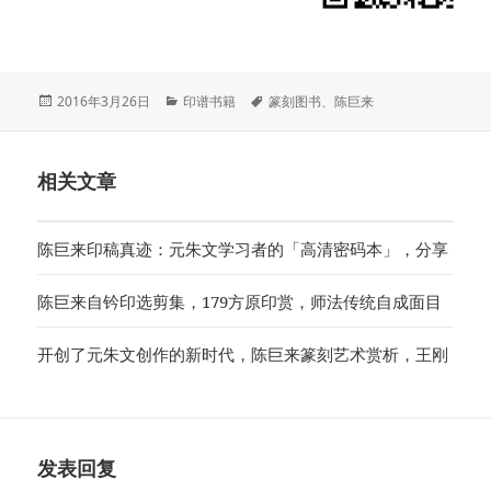
发
分
标
2016年3月26日
印谱书籍
篆刻图书
、
陈巨来
布
类
签
于
相关文章
陈巨来印稿真迹：元朱文学习者的「高清密码本」，分享
陈巨来自钤印选剪集，179方原印赏，师法传统自成面目
开创了元朱文创作的新时代，陈巨来篆刻艺术赏析，王刚
发表回复