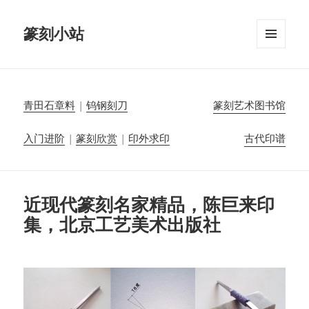
篆刻小站
菜单和
挂件
青田石章料
|
钨钢刻刀
篆刻艺术图书馆
入门进阶
|
篆刻欣赏
|
印外求印
古代印谱
近现代篆刻名家精品，陈巨来印
集，北京工艺美术出版社