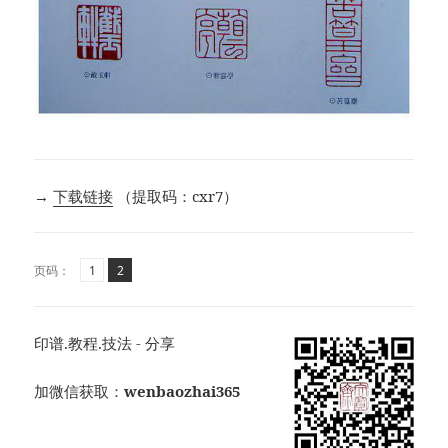
→
下载链接
（提取码：cxr7）
页
页
,
页码：
1
2
印谱.教程.技法 - 分享
加微信获取：
wenbaozhai365