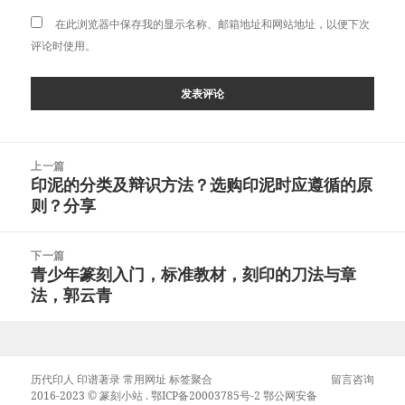
在此浏览器中保存我的显示名称、邮箱地址和网站地址，以便下次
评论时使用。
文
上一篇
章
印泥的分类及辩识方法？选购印泥时应遵循的原
上
导
则？分享
篇
航
文
章：
下一篇
青少年篆刻入门，标准教材，刻印的刀法与章
下
法，郭云青
篇
文
章：
历代印人
印谱著录
常用网址
标签聚合
留言咨询
2016-2023 ©
篆刻小站
.
鄂ICP备20003785号-2
鄂公网安备