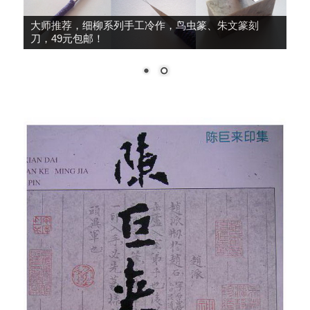
篆刻转印贴，刀法练习，兴趣提升，12大张240印面，
39元包邮！