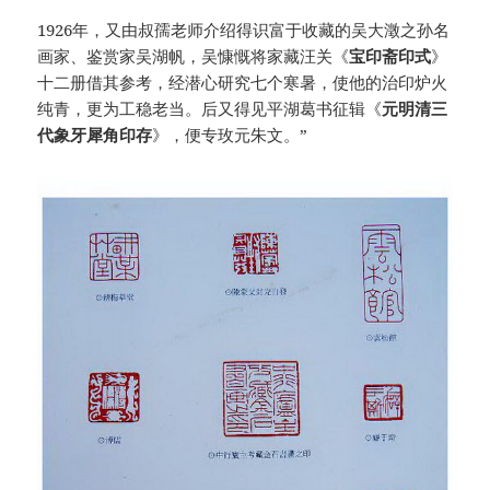
1926年，又由叔孺老师介绍得识富于收藏的吴大澂之孙名
画家、鉴赏家吴湖帆，吴慷慨将家藏汪关《
宝印斋印式
》
十二册借其参考，经潜心研究七个寒暑，使他的治印炉火
纯青，更为工稳老当。后又得见平湖葛书征辑《
元明清三
代象牙犀角印存
》，便专玫元朱文。”