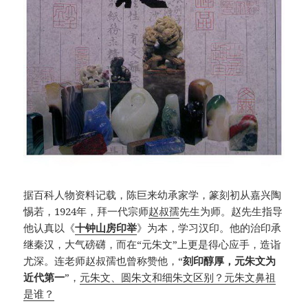
据百科人物资料记载，陈巨来幼承家学，篆刻初从嘉兴陶
惕若，1924年，拜一代宗师
赵叔孺
先生为师。赵先生指导
他认真以《
十钟山房印举
》为本，学习汉印。他的治印承
继秦汉，大气磅礴，而在“元朱文”上更是得心应手，造诣
尤深。连老师赵叔孺也曾称赞他，“
刻印醇厚，元朱文为
近代第一
”，
元朱文、圆朱文和细朱文区别？元朱文鼻祖
是谁？