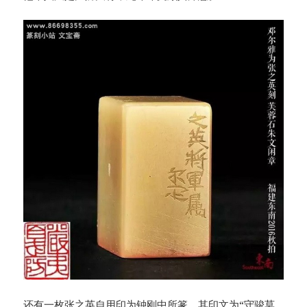
还有一枚张之英自用印为钟刚中所篆，其印文为“守骏莫