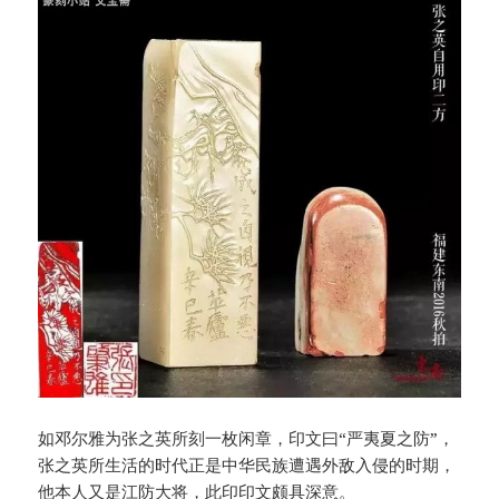
如邓尔雅为张之英所刻一枚闲章，印文曰“严夷夏之防”，
张之英所生活的时代正是中华民族遭遇外敌入侵的时期，
他本人又是江防大将，此印印文颇具深意。