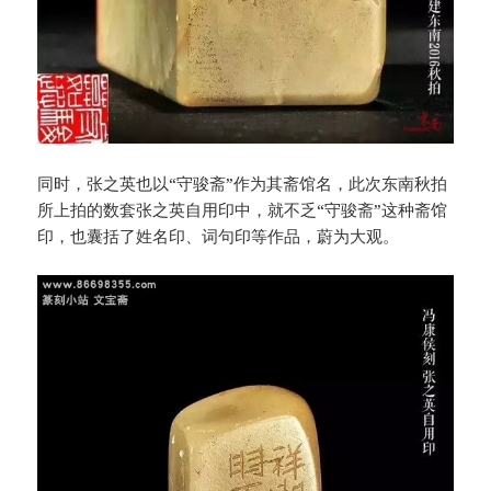
同时，张之英也以“守骏斋”作为其斋馆名，此次东南秋拍
所上拍的数套张之英自用印中，就不乏“守骏斋”这种斋馆
印，也囊括了姓名印、词句印等作品，蔚为大观。