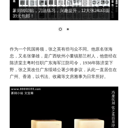
篆刻转印贴，刀法练习，兴趣提升，12大张240印面，
39元包邮！
作为一个民国将领，张之英有些与众不同。他原名张海
忠，又名张肇雄，是广西钦州小董镇那兰村人，他曾经在
陈济棠主粤时任职广东海军江防司令，1936年陈济棠下
野，张之英改任广东绥靖公署少将参议，从此一直居住在
广州、香港，以书法、收藏等文房雅事为日常所好。