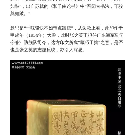
如跛”，出自苏轼的《和子由论书》中“吾闻古书法，守骏
莫如跛。”
意思是“一味骏快不如带点跛偃”，从边款上看，此印作于
甲戌年（1934年）大暑，此时张之英正担任广东海军副司
令兼江防舰队司令，这方印文所寓“藏巧于拙”之意，是否
也是张之英的志趣反映，亦引人深思。