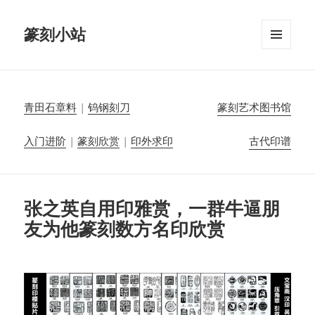
篆刻小站
菜单和
挂件
青田石章料
|
钨钢刻刀
篆刻艺术图书馆
入门进阶
|
篆刻欣赏
|
印外求印
古代印谱
张之英自用印雅赏，一群牛逼朋
友为他篆刻数方名印欣赏