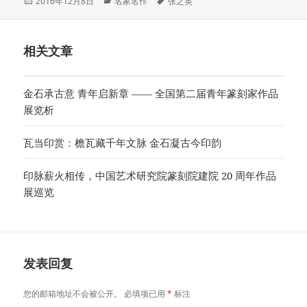
发
分
标
2016年12月8日
名家名作
张之英
布
类
签
于
相关文章
金石承古意 青年启新章 —— 全国第二届青年篆刻家作品
展览析
瓦当印赏：檐瓦藏千年文脉 金石凝古今印韵
印脉薪火相传，中国艺术研究院篆刻院建院 20 周年作品
展巡览
发表回复
您的邮箱地址不会被公开。
必填项已用
*
标注