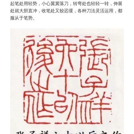
起笔处用轻势，小心翼冀落刀，转弯处也轻轻一转，伸展
处就大胆直冲，收笔处又较迟缓，各种刀法灵活运用，都
服从于笔势。