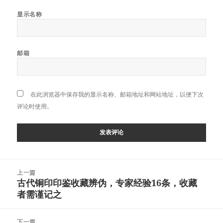
显示名称
邮箱
在此浏览器中保存我的显示名称、邮箱地址和网站地址，以便下次
评论时使用。
文
上一篇
章
古代铜印印鉴收藏辨伪，专家经验16条，收藏
上
导
者需谨记之
篇
航
文
章：
下一篇