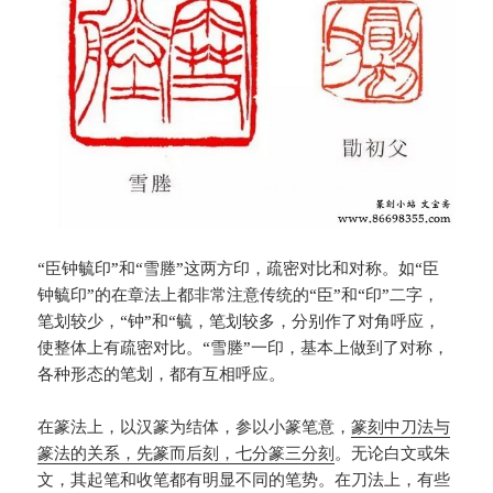
“臣钟毓印”和“雪塍”这两方印，疏密对比和对称。如“臣
钟毓印”的在章法上都非常注意传统的“臣”和“印”二字，
笔划较少，“钟”和“毓，笔划较多，分别作了对角呼应，
使整体上有疏密对比。“雪塍”一印，基本上做到了对称，
各种形态的笔划，都有互相呼应。
在篆法上，以汉篆为结体，参以小篆笔意，
篆刻中刀法与
篆法的关系，先篆而后刻，七分篆三分刻
。无论白文或朱
文，其起笔和收笔都有明显不同的笔势。在刀法上，有些