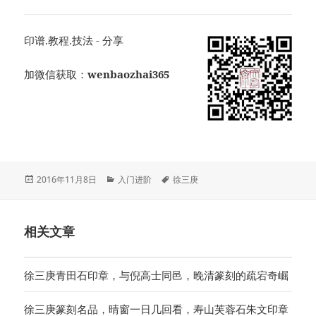
印谱.教程.技法 - 分享
加微信获取：
wenbaozhai365
发
分
标
2016年11月8日
入门进阶
徐三庚
布
类
签
于
相关文章
徐三庚青田石印章，与倪高士同邑，晚清篆刻的疏宕奇崛
徐三庚篆刻名品，晴窗一日几回看，寿山芙蓉石朱文印章