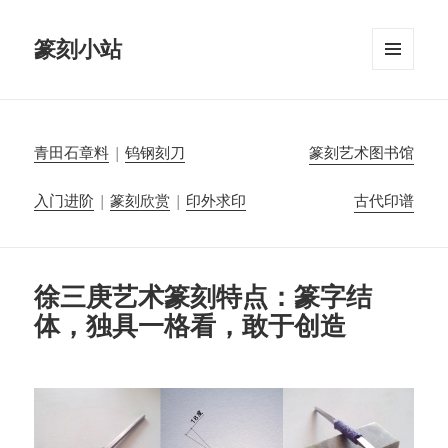
篆刻小站
菜单和
挂件
青田石章料
|
钨钢刻刀
篆刻艺术图书馆
入门进阶
|
篆刻欣赏
|
印外求印
古代印谱
徐三庚艺术篆刻特点：篆字结
体，独具一格看，敢于创造