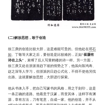
(二)解放思想，敢于创造
徐三庚的创造比较大胆，这是难能可贵的。但他处在
邓石
如
、丁敬等大家之后，要创造是比较难的，正如“
崔灏有
诗在上头
”，束缚了后人写黄鹤楼的诗一样。另一方面，
徐三庚又处在浙派渐趋下坡的情势之下，他虽向陈鸿寿、
赵之深等人学习，但浙派的日趋公式化，不得不使他另找
出路。这就要解放思想，大胆进行探索。
他从书体入手，把自己写篆书的风格，用之于刻印，这是
一条正确的道路。他着意于汉篆，而变其体，这样字有渊
源，章有古法，刀有笔意，自成一家。他的创造，并不从