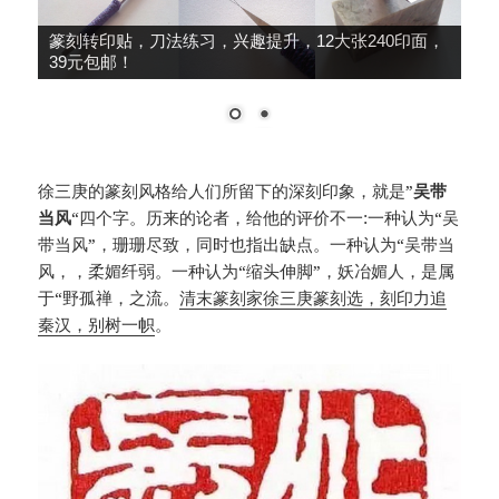
大师推荐，细柳系列手工冷作，鸟虫篆、朱文篆刻
刀，49元包邮！
徐三庚的篆刻风格给人们所留下的深刻印象，就是”
吴带
当风
“四个字。历来的论者，给他的评价不一:一种认为“吴
带当风”，珊珊尽致，同时也指出缺点。一种认为“吴带当
风，，柔媚纤弱。一种认为“缩头伸脚”，妖冶媚人，是属
于“野孤禅，之流。
清末篆刻家徐三庚篆刻选，刻印力追
秦汉，别树一帜
。