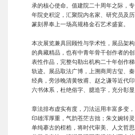
承的核心使命。值建院二十周年之际，专
年院史积淀，汇聚院内名家、研究员及历
篆刻界奉上一场高规格金石艺术盛宴。
本次展览兼具回顾性与学术性，展品架构
的典藏精品，也有中青年骨干创作者的创
表性作品，完整勾勒出机构二十年创作梯
轨迹。展品取法广博，上溯商周古玺、秦
经典，旁涉晚清黄牧甫、赵之谦等近代印
六书体系，杜绝俗字、臆造字，充分彰显
章法排布虚实有度，刀法运用丰富多变，
印雄浑厚重，气韵苍茫古拙；朱文婉转灵
单纯摹古的桎梏，将时代审美、人文哲思