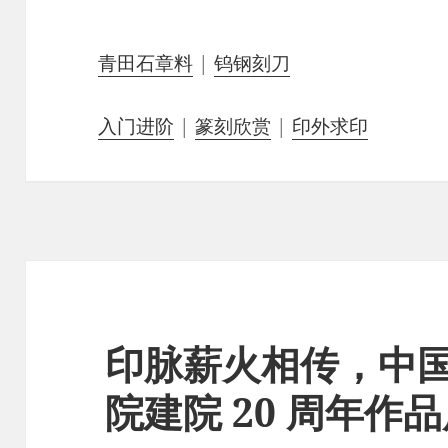
青田石章料
|
钨钢刻刀
入门进阶
|
篆刻欣赏
|
印外求印
印脉薪火相传，中
院建院 20 周年作