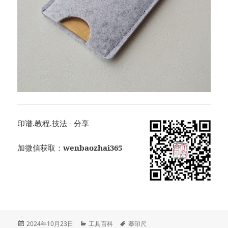
印谱.教程.技法 - 分享
加微信获取：
wenbaozhai365
发
分
标
2024年10月23日
工具百科
摹印尺