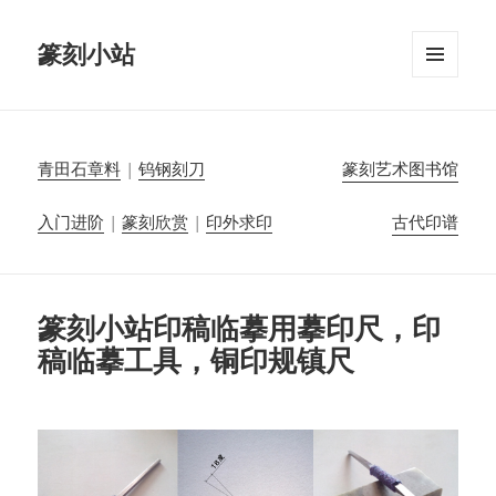
篆刻小站
菜单和
挂件
青田石章料
|
钨钢刻刀
篆刻艺术图书馆
入门进阶
|
篆刻欣赏
|
印外求印
古代印谱
篆刻小站印稿临摹用摹印尺，印
稿临摹工具，铜印规镇尺