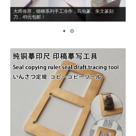
大师推荐，细柳系列手工冷作，鸟虫篆、朱文篆刻
刀，49元包邮！