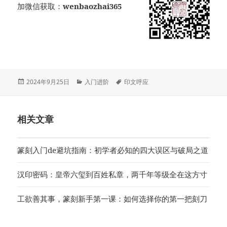
加微信获取：
wenbaozhai365
发
分
标
2024年9月25日
入门进阶
印文呼应
布
类
签
于
相关文章
篆刻入门de避坑指南：初学者必知的四大误区与破局之道
汉印密码：皇帝六玺到百姓私章，两千年等级全在这方寸
工欲善其事，篆刻新手第一课：如何选择你的第一把刻刀