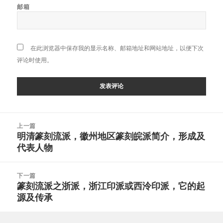
邮箱
在此浏览器中保存我的显示名称、邮箱地址和网站地址，以便下次
评论时使用。
文
上一篇
章
明清篆刻流派，徽州地区篆刻皖派简介，形成及
上
导
代表人物
篇
航
文
章：
下一篇
篆刻流派之浙派，浙江印派或西泠印派，它的起
下
源及传承
篇
文
章：