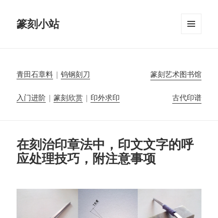
篆刻小站
菜单和
挂件
青田石章料
|
钨钢刻刀
篆刻艺术图书馆
入门进阶
|
篆刻欣赏
|
印外求印
古代印谱
在刻治印章法中，印文文字的呼
应处理技巧，附注意事项